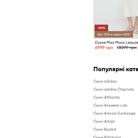
-46%
Ще -10% з кодом WEB*
Сукня Max Mara Leisur
6999 грн
13099 грн
Популярні кате
Сукні adidas
Сукні adidas Originals
Сукні AllSaints
Сукні Answear Lab
Сукні Armani Exchange
Сукні Artigli
Сукні Bardot
Сукні Billabong