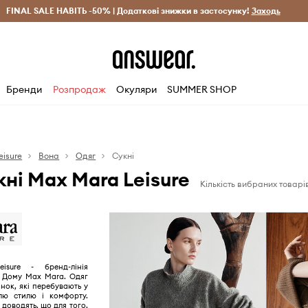
рн)
FINAL SALE НАВІТЬ -50% | Додаткові знижки в застосунку!
Лише оригінальні товари
Заощаджуй з Answear Clu
Заходь
Бренди
Розпродаж
Окуляри
SUMMER SHOP
eisure
Вона
Одяг
Сукні
кні Max Mara Leisure
Кількість вибраних товарів
sure - бренд-лінія
у Дому Max Mara. Одяг
нок, які перебувають у
лю стилю і комфорту.
 доводять, що для того,