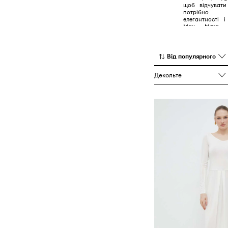
щоб відчувати
потрібно в
елегантності 
Max Mara Lei
чудовими мате
найдрібніших д
Від популярного
Декольте