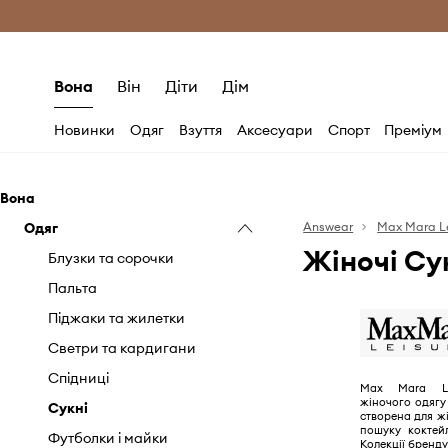
Безкоштовна доставка з ЄС (від 2800 г
Вона
Він
Діти
Дім
Новинки
Одяг
Взуття
Аксесуари
Спорт
Преміум
Вона
Одяг
Answear
Max Mara L
Жіночі Су
Блузки та сорочки
Пальта
Піджаки та жилетки
Светри та кардигани
Спідниці
Max Mara Lei
жіночого одяг
Сукні
створена для жі
пошуку коктей
Футболки і майки
Колекції бренду