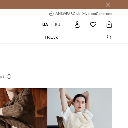
b
-20% на перше замовлення
ANSWEARClub
Журнал
Допомога
UA
|
RU
: 3