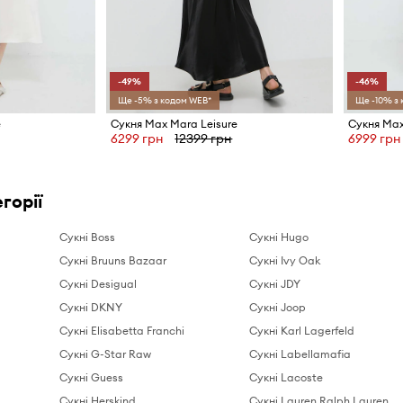
-49%
-46%
Ще -5% з кодом WEB*
Ще -10% з
e
Сукня Max Mara Leisure
Сукня Max
6299 грн
12399 грн
6999 грн
горії
Сукні Boss
Сукні Hugo
Сукні Bruuns Bazaar
Сукні Ivy Oak
Сукні Desigual
Сукні JDY
Сукні DKNY
Сукні Joop
Сукні Elisabetta Franchi
Сукні Karl Lagerfeld
Сукні G-Star Raw
Сукні Labellamafia
Сукні Guess
Сукні Lacoste
Сукні Herskind
Сукні Lauren Ralph Lauren