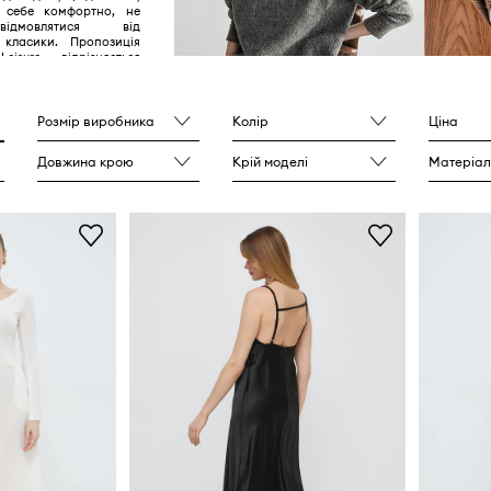
 себе комфортно, не
ідмовлятися від
і класики. Пропозиція
sure відрізняється
ріалами і увагою до
еталей.
Розмір виробника
Колір
Ціна
Довжина крою
Крій моделі
Матеріал