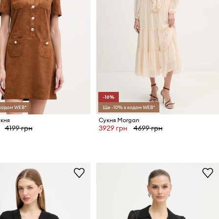
-16%
 кодом WEB*
Ще -10% з кодом WEB*
кня
Сукня Morgan
4199 грн
3929 грн
4699 грн