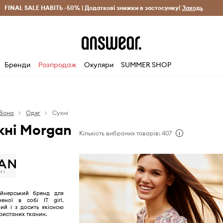
рн)
FINAL SALE НАВІТЬ -50% | Додаткові знижки в застосунку!
Лише оригінальні товари
Заощаджуй з Answear Clu
Заходь
Бренди
Розпродаж
Окуляри
SUMMER SHOP
Вона
Одяг
Сукні
кні Morgan
Кількість вибраних товарів: 407
йнерський бренд для
неної в собі IT girl.
ий і з досить якісною
истаних тканин.