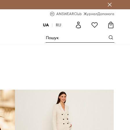
b
-20% на перше замовлення
ANSWEARClub
Журнал
Допомога
UA
|
RU