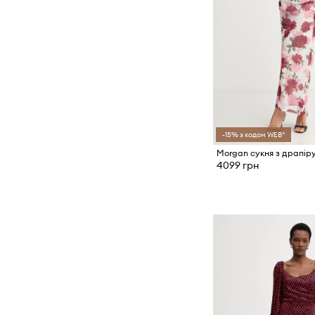
-15% з кодом WEB*
Morgan сукня з драпір
4099 грн