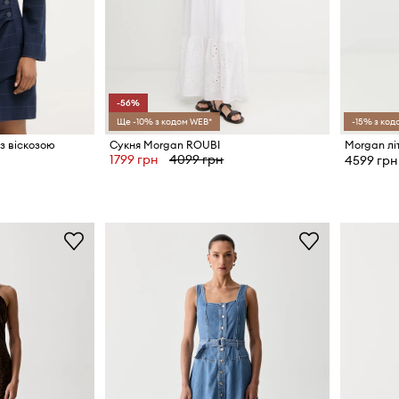
-56%
Ще -10% з кодом WEB*
-15% з код
з віскозою
Сукня Morgan ROUBI
Morgan лі
1799 грн
4099 грн
4599 грн