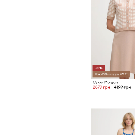
-31%
Ще -10% з кодом WEB*
Сукня Morgan
2879 грн
4199 грн