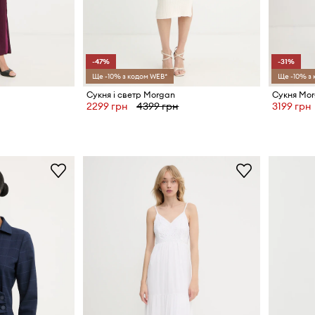
-47%
-31%
Ще -10% з кодом WEB*
Ще -10% з
Сукня і светр Morgan
Сукня Mo
2299 грн
4399 грн
3199 грн