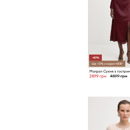
-40%
Ще -10% з кодом WEB*
Morgan Сукня з гостри
2899 грн
4899 грн