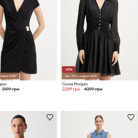
-47%
 кодом WEB*
Ще -10% з кодом WEB*
rgan
Сукня Morgan
3199 грн
2299 грн
4399 грн