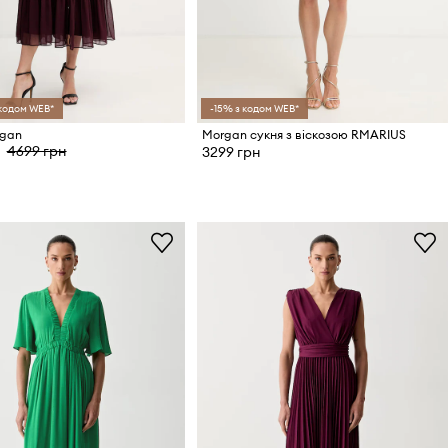
 кодом WEB*
-15% з кодом WEB*
rgan
Morgan сукня з віскозою RMARIUS
4699 грн
3299 грн