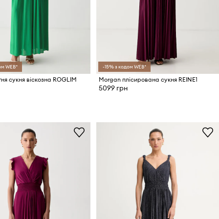
ом WEB*
-15% з кодом WEB*
тня сукня віскозна ROGLIM
Morgan плісирована сукня REINE1
5099 грн