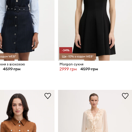
-34%
 кодом WEB*
Ще -10% з кодом WEB*
кня з віскозою
Morgan сукня
4599 грн
2999 грн
4599 грн