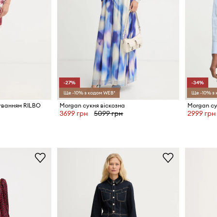
-27%
-34%
Ще -10% з кодом WEB*
Ще -10% з
уванням RILBO
Morgan сукня віскозна
Morgan су
3699 грн
5099 грн
2999 грн