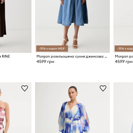
-15% з кодом WEB*
-15% з код
я RINE
Morgan розкльошена сукня джинсова RABLAI
Morgan р
4599 грн
4599 грн