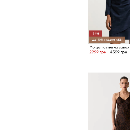
-34%
Ще -10% з кодом WEB*
Morgan сукня на запах 
2999 грн
4599 грн