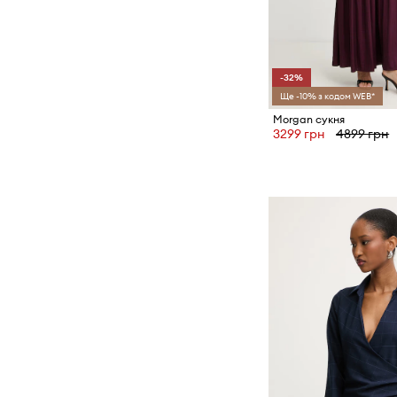
-32%
Ще -10% з кодом WEB*
Morgan сукня
3299 грн
4899 грн