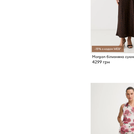
-15% з кодом WEB*
Morgan білизняна сукн
4299 грн