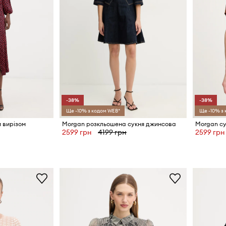
-38%
-38%
Ще -10% з кодом WEB*
Ще -10% з
м вирізом
Morgan розкльошена сукня джинсова
Morgan су
2599 грн
4199 грн
2599 грн