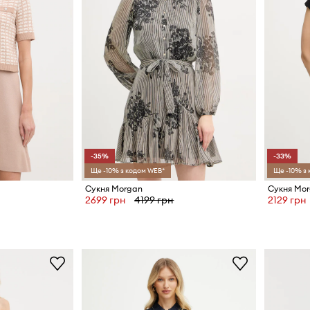
-35%
-33%
Ще -10% з кодом WEB*
Ще -10% з
Сукня Morgan
Сукня Mo
2699 грн
4199 грн
2129 грн