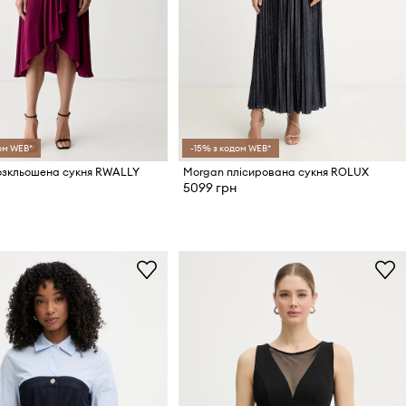
ом WEB*
-15% з кодом WEB*
озкльошена сукня RWALLY
Morgan плісирована сукня ROLUX
5099 грн