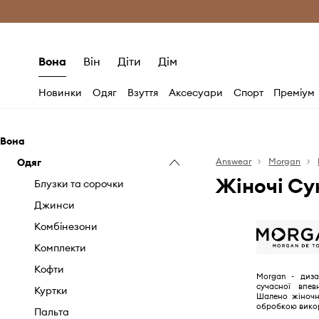
Безкоштовна доставка з ЄС (від 2800 г
Вона
Він
Діти
Дім
Новинки
Одяг
Взуття
Аксесуари
Спорт
Преміум
Вона
Одяг
Answear
Morgan
Жіночі Су
Блузки та сорочки
Джинси
Комбінезони
Комплекти
Кофти
Morgan - диза
сучасної впев
Куртки
Шалено жіночн
обробкою викор
Пальта