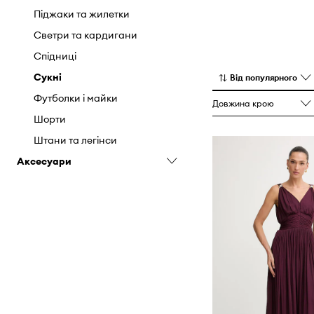
Піджаки та жилетки
Светри та кардигани
Спідниці
Сукні
Від популярного
Футболки і майки
Довжина крою
Шорти
Штани та легінси
Аксесуари
Головні убори
Ремені
Сумочки
Чохли
Шарфи і хустки