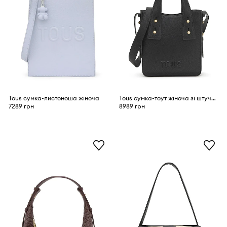
Tous сумка-листоноша жіноча
Tous сумка-тоут жіноча зі штучної шкіри
7289 грн
8989 грн