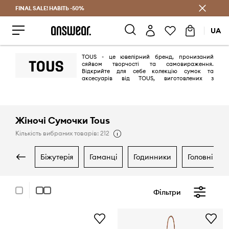
FINAL SALE! НАВІТЬ -50%
Заощаджуй з Answear Club
UA
TOUS - це ювелірний бренд, пронизаний
сяйвом творчості та самовираження.
Відкрийте для себе колекцію сумок та
аксесуарів від TOUS, виготовлених з
особливою ретельністю.
Жіночі Сумочки Tous
Кількість вибраних товарів: 212
біжутерія
гаманці
годинники
головні уб
Фільтри