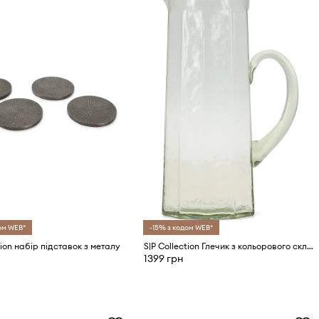
ом WEB*
-15% з кодом WEB*
tion набір підставок з металу
S|P Collection Глечик з кольорового скла 1,3 l
1399 грн