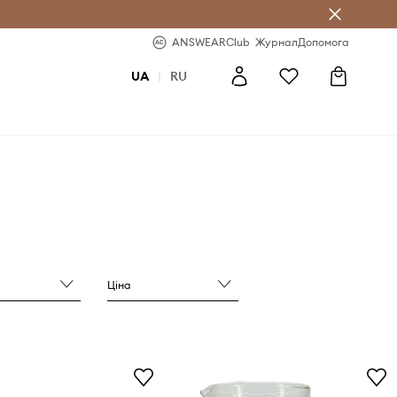
b
-20% на перше замовлення
ANSWEARClub
Журнал
Допомога
UA
|
RU
Ціна