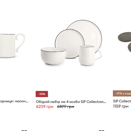
-15% з код
-10%
S|P Collection набір: цукорниця і молочник з порцеляни 290 ml
S|P Collec
Обідній набір на 4 особи S|P Collection Studio Base 16-pack
1159 грн
6209 грн
6899 грн