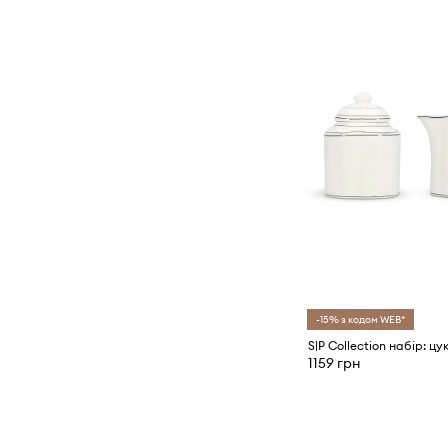
Приготування їжі та випічка
Склянки
Столові прибори
Столовий посуд
Чашки та кружки
-15% з кодом WEB*
1159 грн