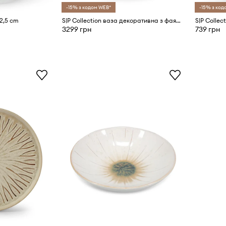
-15% з кодом WEB*
-15% з код
12,5 cm
S|P Collection ваза декоративна з фаянсу 20 x 20 x 28,5 cm
S|P Collec
3299 грн
739 грн