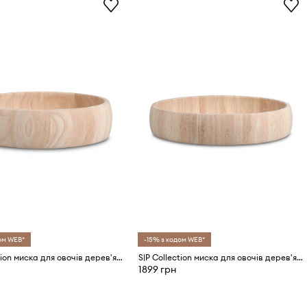
ом WEB*
-15% з кодом WEB*
S|P Collection миска для овочів дерев'яна 28 x 6,5 cm
S|P Collection миска для овочів дерев'яна 37 x 7 cm
1899 грн