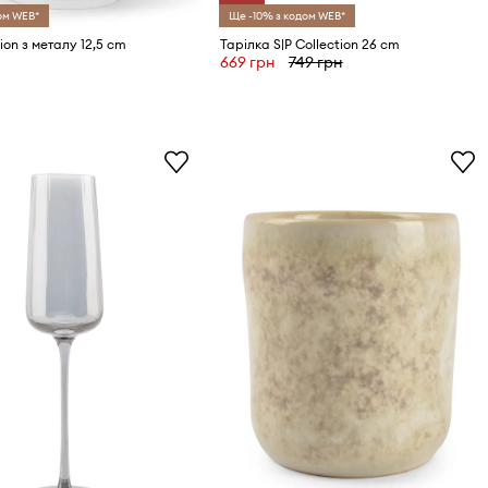
ом WEB*
Ще -10% з кодом WEB*
tion з металу 12,5 cm
Тарілка S|P Collection 26 cm
669 грн
749 грн