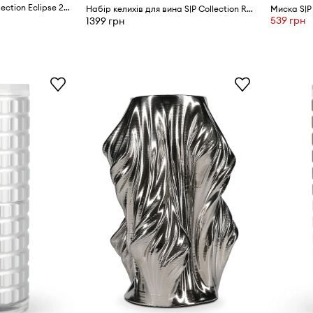
Глибока тарілка S|P Collection Eclipse 23,5 cm
Набір келихів для вина S|P Collection Ray 520 ml 4-pack
Миска S|P
539 грн
1399 грн