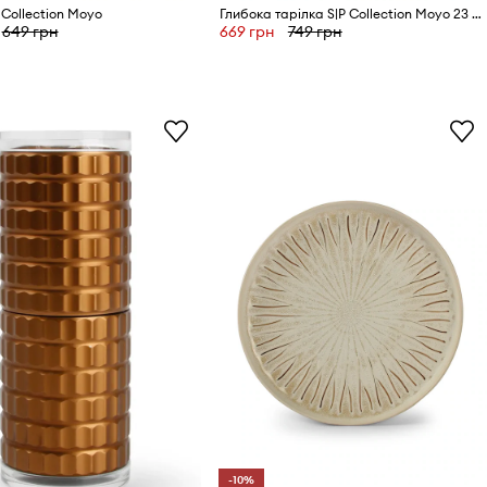
 Collection Moyo
Глибока тарілка S|P Collection Moyo 23 cm
649 грн
669 грн
749 грн
-10%