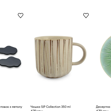
дставок з металу
Чашка S|P Collection 350 ml