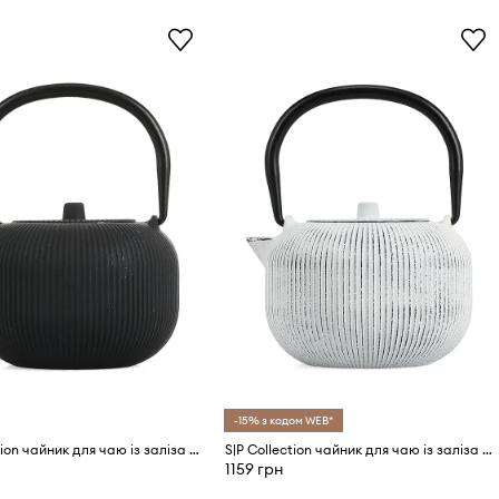
-15% з кодом WEB*
S|P Collection чайник для чаю із заліза 350 ml
S|P Collection чайник для чаю із заліза 350 ml
1159 грн