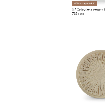
-15% з кодом WEB*
S|P Collection з металу 
739 грн