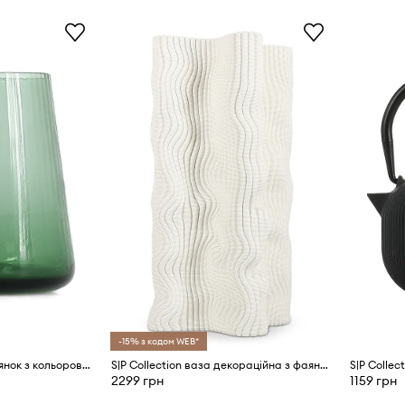
-15% з кодом WEB*
S|P Collection набір склянок з кольорового скла 300 ml
S|P Collection ваза декораційна з фаянсу 17,5 x 17,5 x 33 cm
2299 грн
1159 грн