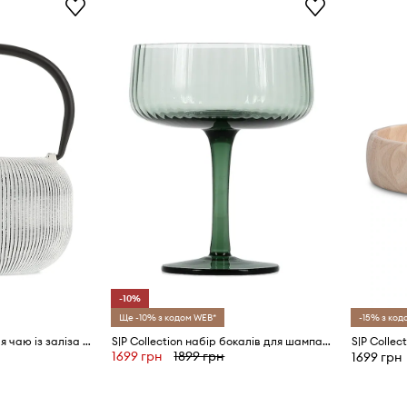
-10%
Ще -10% з кодом WEB*
-15% з код
S|P Collection чайник для чаю із заліза 0,7 l
S|P Collection набір бокалів для шампанського з кольорового скла 230 ml
1699 грн
1899 грн
1699 грн