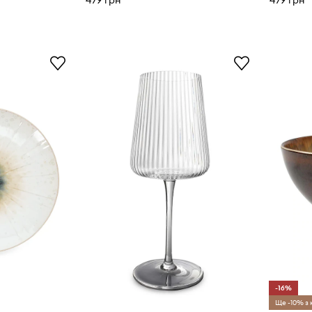
479 грн
479 грн
-16%
Ще -10% з