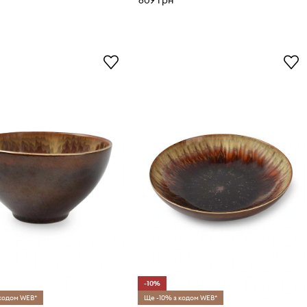
609 грн
-10%
 кодом WEB*
Ще -10% з кодом WEB*