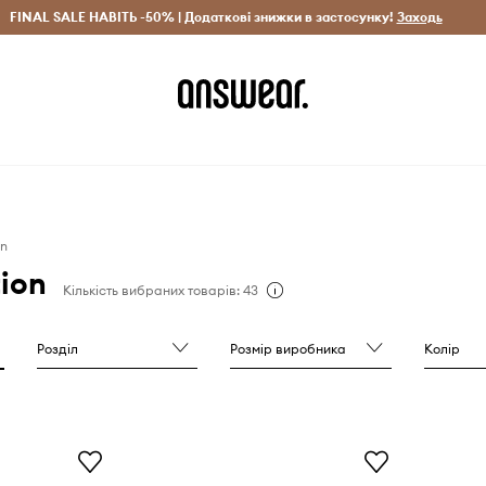
рн)
FINAL SALE НАВІТЬ -50% | Додаткові знижки в застосунку!
Лише оригінальні товари
Заощаджуй з Answear Clu
Заходь
on
tion
Кількість вибраних товарів: 43
Розділ
Розмір виробника
Колір