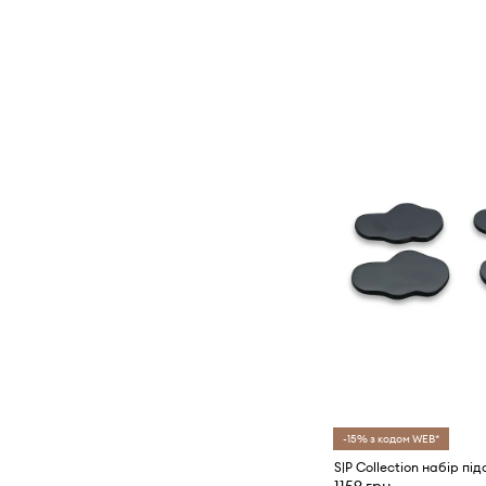
-15% з кодом WEB*
S|P Collection набір пі