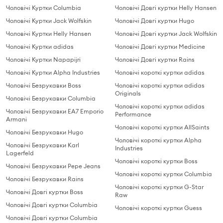
Чоловічі Куртки Columbia
Чоловічі Довгі куртки Helly Hansen
Чоловічі Куртки Jack Wolfskin
Чоловічі Довгі куртки Hugo
Чоловічі Куртки Helly Hansen
Чоловічі Довгі куртки Jack Wolfskin
Чоловічі Куртки adidas
Чоловічі Довгі куртки Medicine
Чоловічі Куртки Napapijri
Чоловічі Довгі куртки Rains
Чоловічі Куртки Alpha Industries
Чоловічі короткі куртки adidas
Чоловічі Безрукавки Boss
Чоловічі короткі куртки adidas
Originals
Чоловічі Безрукавки Columbia
Чоловічі короткі куртки adidas
Чоловічі Безрукавки EA7 Emporio
Performance
Armani
Чоловічі короткі куртки AllSaints
Чоловічі Безрукавки Hugo
Чоловічі короткі куртки Alpha
Чоловічі Безрукавки Karl
Industries
Lagerfeld
Чоловічі короткі куртки Boss
Чоловічі Безрукавки Pepe Jeans
Чоловічі короткі куртки Columbia
Чоловічі Безрукавки Rains
Чоловічі короткі куртки G-Star
Чоловічі Довгі куртки Boss
Raw
Чоловічі Довгі куртки Columbia
Чоловічі короткі куртки Guess
Чоловічі Довгі куртки Columbia