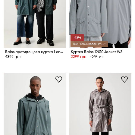
-43%
Ще -10% з кодом WEB*
Rains протидощова куртка Long Jacket W3
Куртка Rains 12010 Jacket W3
4399 грн
2299 грн
4099 грн