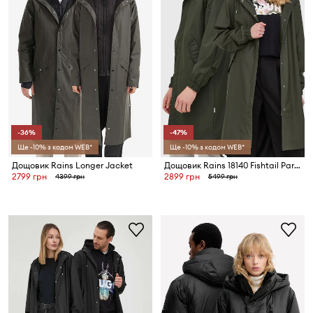
-36%
-47%
Ще -10% з кодом WEB*
Ще -10% з кодом WEB*
Дощовик Rains Longer Jacket
Дощовик Rains 18140 Fishtail Parka
2799 грн
2899 грн
4399 грн
5499 грн