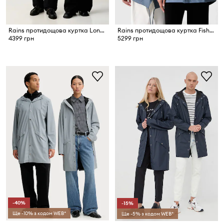
Rains протидощова куртка Long Jacket W3
Rains протидощова куртка Fishtail Jacket W3
4399 грн
5299 грн
-40%
-15%
Ще -10% з кодом WEB*
Ще -5% з кодом WEB*