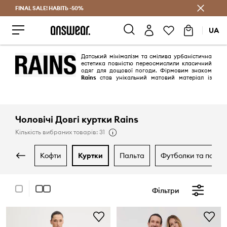
FINAL SALE! НАВІТЬ -50%
Заощаджуй з Answear Club
UA
Датський мінімалізм та смілива урбаністична
естетика повністю переосмислили класичний
одяг для дощової погоди. Фірмовим знаком
Rains
став унікальний матовий матеріал із
водонепроникними властивостями, який перетворює практичні речі
на предмети високої моди. Герметичні парки, лаконічні сумки та
зносостійкі аксесуари приваблюють архітектурними силуетами,
надійно захищають від злив і підкреслюють індивідуальний стиль.
Чоловічі Довгі куртки Rains
Кількість вибраних товарів: 31
кофти
куртки
пальта
футболки та поло
Фільтри