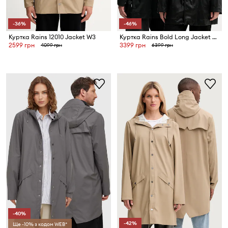
-36%
-46%
Куртка Rains 12010 Jacket W3
Куртка Rains Bold Long Jacket W3
2599 грн
3399 грн
4099 грн
6399 грн
-40%
-42%
Ще -10% з кодом WEB*