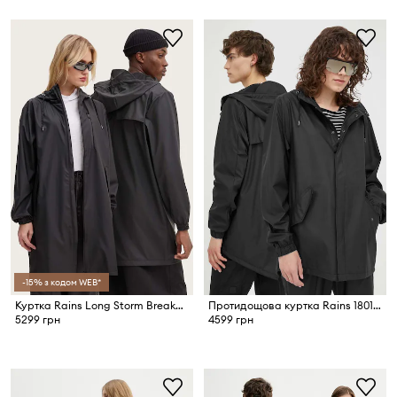
-15% з кодом WEB*
Куртка Rains Long Storm Breaker W3
Протидощова куртка Rains 18010 Fishtail Jacket
5299 грн
4599 грн