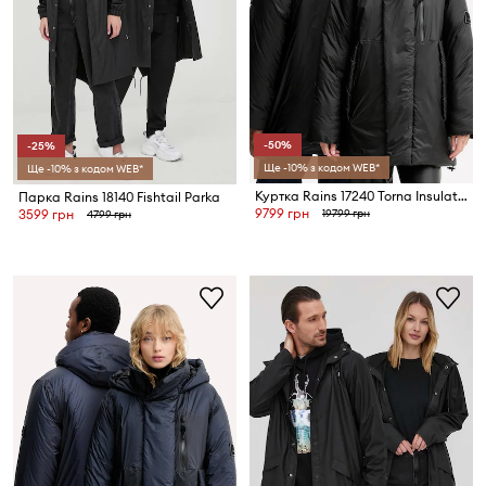
-50%
-25%
Ще -10% з кодом WEB*
Ще -10% з кодом WEB*
Куртка Rains 17240 Torna Insulated Long Jacket
Парка Rains 18140 Fishtail Parka
9799 грн
19799 грн
3599 грн
4799 грн