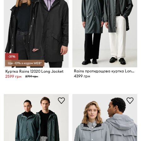
-31%
Ще -10% з кодом WEB*
Rains протидощова куртка Long Jacket W3
Куртка Rains 12020 Long Jacket
4399 грн
2599 грн
3799 грн