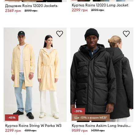
Куртка Rains 12020 Long Jacket
Дощовик Rains 12020 Jackets
2299 грн
3999 грн
2369 грн
3999 грн
-35%
-45%
Ще -10% з кодом WEB*
Куртка Rains String W Parka W3
Куртка Rains Askim Long Insulated Cargo Jacket W3T4
2299 грн
9599 грн
4199 грн
14799 грн