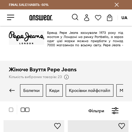
FINAL SALE! НАВІТЬ -50%
Заощаджуй з Answear Club
UA
Бренд Pepe Jeans заснували 1973 року під
мостом у Лондоні на ринку Portbello, а зараз
одяг цієї марки можна придбати у понад
7000 магазинах по всьому світу. Pepe Jeans -
безперечний лідер серед деніму. Спеціалізація виробника - джинси,
але пропозиції бренду надзвичайно різноманітні. Тут ви знайдете все:
від футболок до шкіряних курток.
Жіноче Взуття Pepe Jeans
Кількість вибраних товарів: 23
балетки
кеди
кросівки лайфстайл
мока
Фільтри