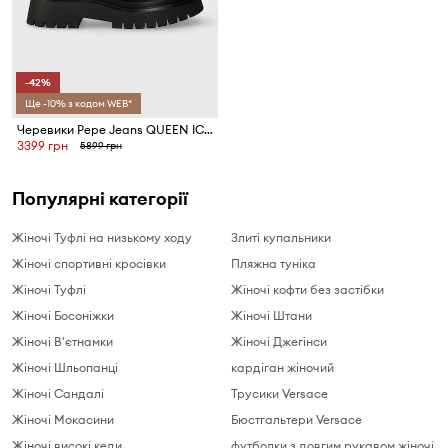
-42%
Ще -10% з кодом WEB*
Черевики Pepe Jeans QUEEN ICE
3399 грн
5899 грн
Популярні категорії
Жіночі Туфлі на низькому ходу
Злиті купальники
Жіночі спортивні кросівки
Пляжна туніка
Жіночі Туфлі
Жіночі кофти без застібки
Жіночі Босоніжки
Жіночі Штани
Жіночі В'єтнамки
Жіночі Джегінси
Жіночі Шльопанці
кардіган жіночий
Жіночі Сандалі
Трусики Versace
Жіночі Мокасини
Бюстгальтери Versace
Жіночі високі кеди
футболки з довгим рукавом жіночі