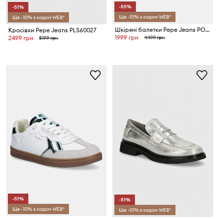
-55%
-51%
Ще -10% з кодом WEB*
Ще -10% з кодом WEB*
Шкіряні балетки Pepe Jeans POPPY LOGO
Кросівки Pepe Jeans PLS60027
1999 грн
4499 грн
2499 грн
5199 грн
-51%
-51%
Ще -10% з кодом WEB*
Ще -10% з кодом WEB*