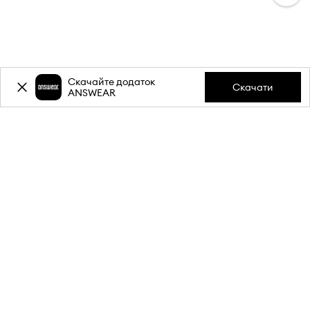
Скачайте додаток
Скачати
ANSWEAR
-20%
знижки на першу
покупку** за підписку на
розсилку.