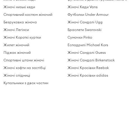
Жіночі низькі кеди
Жіночі Кеди Vans
Спортивний костюм жіночий
Футболки Under Armour
Безрукавка жіноча
Жіночі Сандалі Ugg
Жіночі Легінси
Браслети Swarovski
Жіночі Короткі куртки
Сумочки Pinko
Жилет жіночий
Еспадрилі Michael Kors
Піджак жіночий
Жіночі Сандалі Guess
Спортивні штани жіночі
Жіночі Сандалі Birkenstock
Жіночі кофти на застібці
Жіночі Кросівки Reebok
Жіночі спідниці
Жіночі Кросівки adidas
Купальники з двох частин