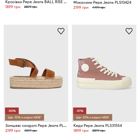
Кросівки Pepe Jeans BALL RISE W
Мокасини Pepe Jeans PLS10424
1899 грн
3899 грн
2199 грн
4499 грн
-50%
-51%
Ще -10% з кодом WEB*
Ще -10% з кодом WEB*
Замшеві сандалі Pepe Jeans PLS90657
Кеди Pepe Jeans PLS31554
2199 грн
1899 грн
4399 грн
3899 грн