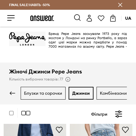
FINAL SALE! НАВІТЬ -50%
Заощаджуй з Answear Club
UA
Бренд Pepe Jeans заснували 1973 року під
мостом у Лондоні на ринку Portbello, а зараз
одяг цієї марки можна придбати у понад
7000 магазинах по всьому світу. Pepe Jeans -
безперечний лідер серед деніму. Спеціалізація виробника - джинси,
але пропозиції бренду надзвичайно різноманітні. Тут ви знайдете все:
від футболок до шкіряних курток.
Жіночі Джинси Pepe Jeans
Кількість вибраних товарів: 77
блузки та сорочки
джинси
комбінезони
Фільтри