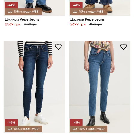
-44%
-41%
Ще -10% з кодом WEB*
Ще -10% з кодом WEB*
Джинси Pepe Jeans
Джинси Pepe Jeans
2369 грн
2699 грн
4299 грн
4599 грн
-46%
-41%
Ще -10% з кодом WEB*
Ще -10% з кодом WEB*