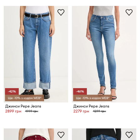
-42%
-46%
Ще -10% з кодом WEB*
Ще -10% з кодом WEB*
Джинси Pepe Jeans
Джинси Pepe Jeans
2899 грн
2279 грн
4999 грн
4299 грн