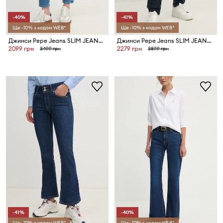
-40%
-41%
Ще -10% з кодом WEB*
Ще -10% з кодом WEB*
Джинси Pepe Jeans SLIM JEANS LW NEW BROOKE
Джинси Pepe Jeans SLIM JEANS MW GEN
2099 грн
2279 грн
3499 грн
3899 грн
-41%
-40%
Ще -10% з кодом WEB*
Ще -10% з кодом WEB*