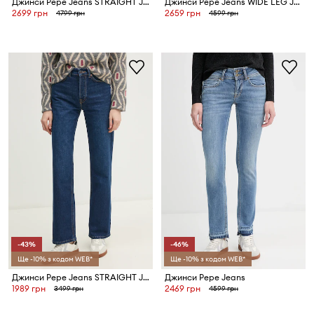
Джинси Pepe Jeans STRAIGHT JEANS HW ROBYN
Джинси Pepe Jeans WIDE LEG JEANS UHW JAIMY
2699 грн
2659 грн
4799 грн
4599 грн
-43%
-46%
Ще -10% з кодом WEB*
Ще -10% з кодом WEB*
Джинси Pepe Jeans STRAIGHT JEANS HW ROBYN
Джинси Pepe Jeans
1989 грн
2469 грн
3499 грн
4599 грн