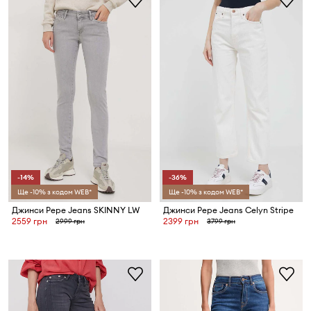
-14%
-36%
Ще -10% з кодом WEB*
Ще -10% з кодом WEB*
Джинси Pepe Jeans SKINNY LW
Джинси Pepe Jeans Celyn Stripe
2559 грн
2399 грн
2999 грн
3799 грн