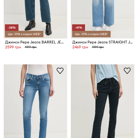
-38%
-41%
Ще -10% з кодом WEB*
Ще -10% з кодом WEB*
Джинси Pepe Jeans BARREL JEANS UHW ADDISON
Джинси Pepe Jeans STRAIGHT JEANS UHW LEXA
2599 грн
2469 грн
4199 грн
4199 грн