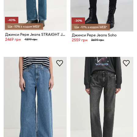
-43%
-30%
Ще -10% з кодом WEB*
Ще -10% з кодом WEB*
Джинси Pepe Jeans STRAIGHT JEANS HW ROBYN
Джинси Pepe Jeans Soho
2469 грн
4399 грн
2559 грн
3699 грн