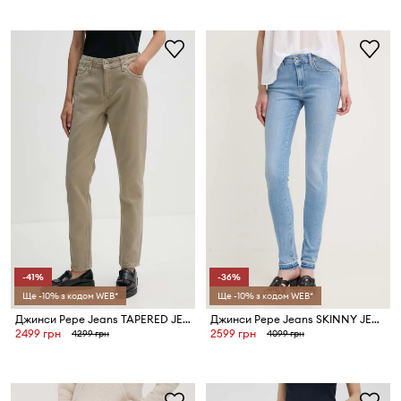
-41%
-36%
Ще -10% з кодом WEB*
Ще -10% з кодом WEB*
Джинси Pepe Jeans TAPERED JEANS HW
Джинси Pepe Jeans SKINNY JEANS MW
2499 грн
2599 грн
4299 грн
4099 грн