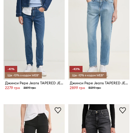
-41%
-43%
Ще -10% з кодом WEB*
Ще -10% з кодом WEB*
Джинси Pepe Jeans TAPERED JEANS HW VIOLET
Джинси Pepe Jeans TAPERED JEANS UHW DOUBLE
2279 грн
2899 грн
3899 грн
5099 грн