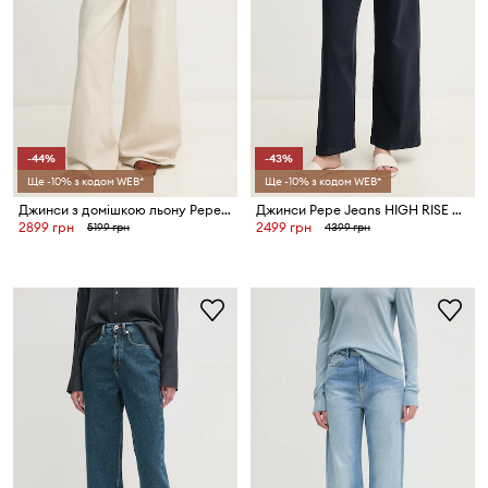
-44%
-43%
Ще -10% з кодом WEB*
Ще -10% з кодом WEB*
Джинси з домішкою льону Pepe Jeans WIDE LEG JEANS UHW JAIMY
Джинси Pepe Jeans HIGH RISE WIDE CROP TANIA
2899 грн
2499 грн
5199 грн
4399 грн