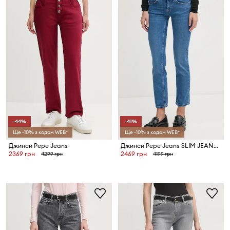
-44%
-41%
Ще -10% з кодом WEB*
Ще -10% з кодом WEB*
Джинси Pepe Jeans
Джинси Pepe Jeans SLIM JEANS LW VENUS
2369 грн
2469 грн
4299 грн
4199 грн