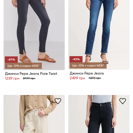
-43%
-69%
Ще -10% з кодом WEB*
Ще -10% з кодом WEB*
Джинси Pepe Jeans
Джинси Pepe Jeans Pixie Twist
2499 грн
4399 грн
1239 грн
3999 грн