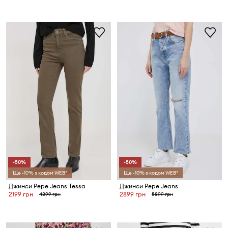
-50%
-50%
Ще -10% з кодом WEB*
Ще -10% з кодом WEB*
Джинси Pepe Jeans Tessa
Джинси Pepe Jeans
2199 грн
2899 грн
4399 грн
5899 грн