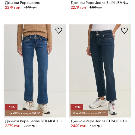
Джинси Pepe Jeans
Джинси Pepe Jeans SLIM JEANS MW GRACE
2279 грн
2279 грн
4299 грн
3899 грн
-41%
-41%
Ще -10% з кодом WEB*
Ще -10% з кодом WEB*
Джинси Pepe Jeans STRAIGHT JEANS LW VENUS
Джинси Pepe Jeans STRAIGHT JEANS LW VENUS
2279 грн
2469 грн
3899 грн
4199 грн