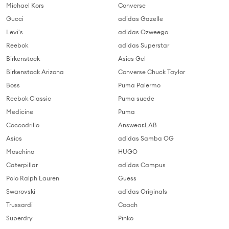
Michael Kors
Converse
Gucci
adidas Gazelle
Levi's
adidas Ozweego
Reebok
adidas Superstar
Birkenstock
Asics Gel
Birkenstock Arizona
Converse Chuck Taylor
Boss
Puma Palermo
Reebok Classic
Puma suede
Medicine
Puma
Coccodrillo
Answear.LAB
Asics
adidas Samba OG
Moschino
HUGO
Caterpillar
adidas Campus
Polo Ralph Lauren
Guess
Swarovski
adidas Originals
Trussardi
Coach
Superdry
Pinko