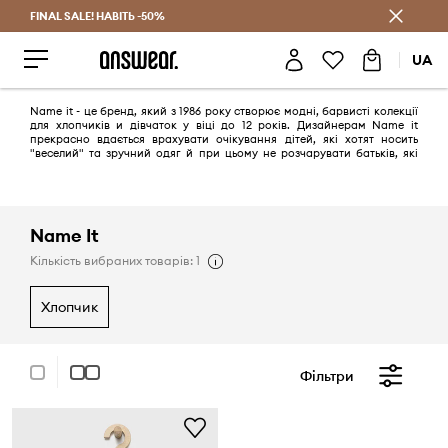
FINAL SALE! НАВІТЬ -50%
Заощаджуй з Answear Club
UA
Name it - це бренд, який з 1986 року створює модні, барвисті колекції
для хлопчиків и дівчаток у віці до 12 років. Дизайнерам Name it
прекрасно вдається врахувати очікування дітей, які хотят носить
"веселий" та зручний одяг й при цьому не розчарувати батьків, які
надають великого значення якості матеріалів та цінам.
Name It
Кількість вибраних товарів: 1
хлопчик
Фільтри