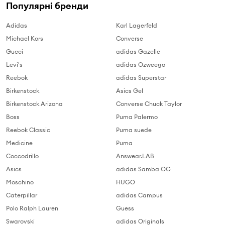
Популярні бренди
Adidas
Karl Lagerfeld
Michael Kors
Converse
Gucci
adidas Gazelle
Levi's
adidas Ozweego
Reebok
adidas Superstar
Birkenstock
Asics Gel
Birkenstock Arizona
Converse Chuck Taylor
Boss
Puma Palermo
Reebok Classic
Puma suede
Medicine
Puma
Coccodrillo
Answear.LAB
Asics
adidas Samba OG
Moschino
HUGO
Caterpillar
adidas Campus
Polo Ralph Lauren
Guess
Swarovski
adidas Originals