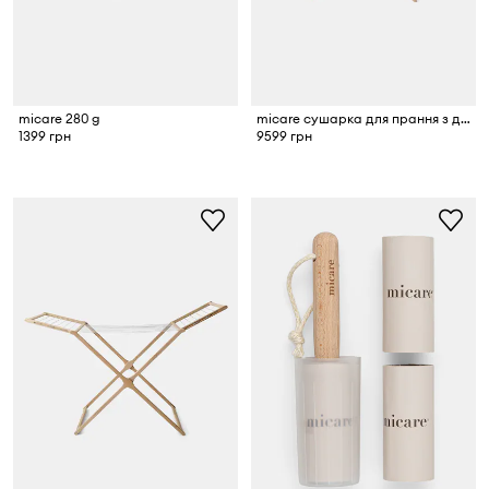
micare 280 g
micare сушарка для прання з дубового дерева
1399 грн
9599 грн