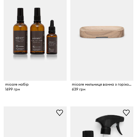
micare набір
micare мильниця ванна з горіхового дерева
1699 грн
639 грн