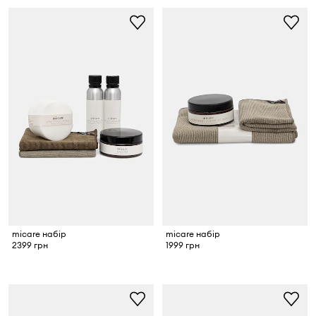
micare набір
micare набір
2399 грн
1999 грн