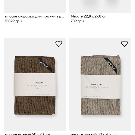
micare сушарка для прання з дубової дер
Micare 22,8 x 27,8 cm
10399 грн
739 грн
micare ванний 50 x 70 cm
micare ванний 50 x 70 cm