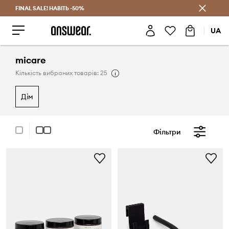
FINAL SALE! НАВІТЬ -50%
Заощаджуй з Answear Club
UA
micare
Кількість вибраних товарів: 25
дім
Фільтри