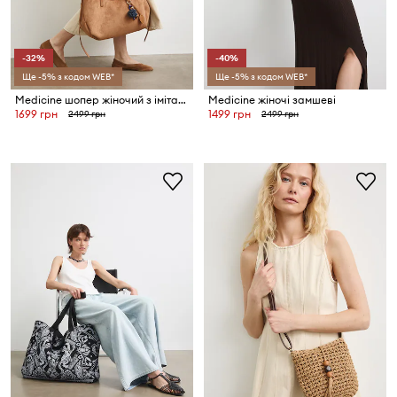
-32%
-40%
Ще -5% з кодом WEB*
Ще -5% з кодом WEB*
Medicine шопер жіночий з імітації замші
Medicine жіночі замшеві
1699 грн
1499 грн
2499 грн
2499 грн