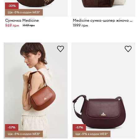
-33%
Ще -5% з кодом WEB*
Сумочка Medicine
Medicine сумка-шопер жіноча з імітації замші
969 грн
1999 грн
1449 грн
-57%
-57%
Ще -5% з кодом WEB*
Ще -5% з кодом WEB*