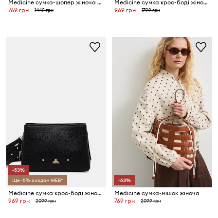
Medicine сумка-шопер жіноча бавовняна
Medicine сумка крос-боді жіноча плетена
769 грн
969 грн
1449 грн
1799 грн
-53%
Ще -5% з кодом WEB*
-63%
Medicine сумка крос-боді жіноча
Medicine сумка-мішок жіноча
969 грн
769 грн
2099 грн
2099 грн