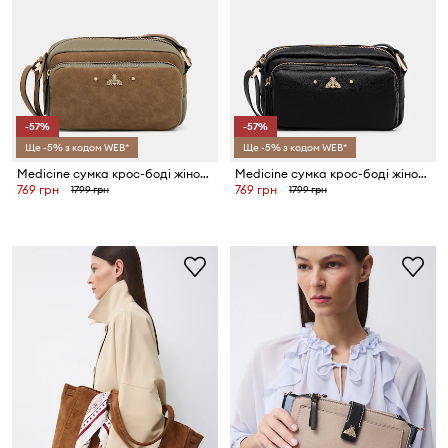
-57%
-57%
Ще -5% з кодом WEB*
Ще -5% з кодом WEB*
Medicine сумка крос-боді жіноча
Medicine сумка крос-боді жіноча
769 грн
769 грн
1799 грн
1799 грн