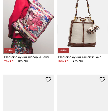
-39%
-52%
Medicine сумка-шопер жіноча
Medicine сумка-мішок жіноча
969 грн
1049 грн
1599 грн
2199 грн