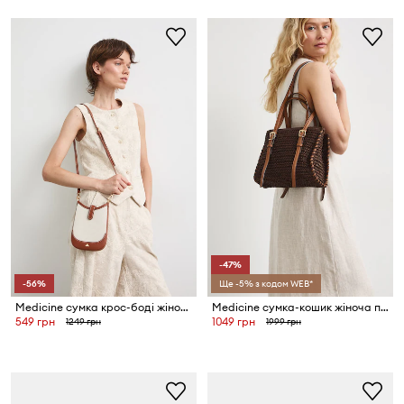
-47%
-56%
Ще -5% з кодом WEB*
Medicine сумка крос-боді жіноча
Medicine сумка-кошик жіноча плетена
549 грн
1049 грн
1249 грн
1999 грн