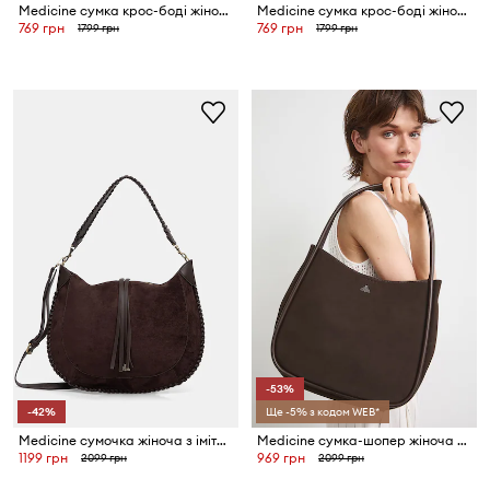
Medicine сумка крос-боді жіноча
Medicine сумка крос-боді жіноча
769 грн
769 грн
1799 грн
1799 грн
-53%
-42%
Ще -5% з кодом WEB*
Medicine сумочка жіноча з імітації замші
Medicine сумка-шопер жіноча зі штучної шкіри
1199 грн
969 грн
2099 грн
2099 грн