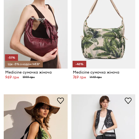
-51%
Ще -5% з кодом WEB*
-46%
Medicine сумочка жіноча
Medicine сумочка жіноча
969 грн
769 грн
1999 грн
1449 грн