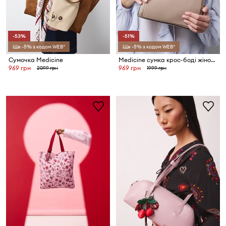
-53%
-51%
Ще -5% з кодом WEB*
Ще -5% з кодом WEB*
Сумочка Medicine
Medicine сумка крос-боді жіноча
969 грн
969 грн
2099 грн
1999 грн