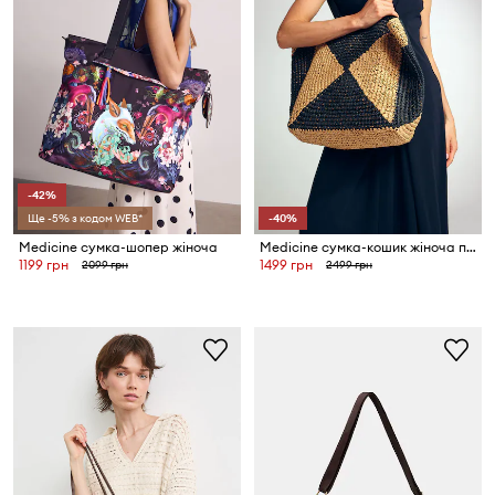
-42%
Ще -5% з кодом WEB*
-40%
Medicine сумка-шопер жіноча
Medicine сумка-кошик жіноча плетена
1199 грн
1499 грн
2099 грн
2499 грн