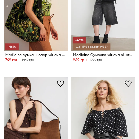
-46%
-46%
Ще -5% з кодом WEB*
Medicine сумка-шопер жіноча бавовняна
Medicine Сумочка жіноча зі штучної шкіри
769 грн
969 грн
1449 грн
1799 грн