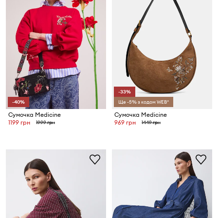
-33%
-40%
Ще -5% з кодом WEB*
Сумочка Medicine
Сумочка Medicine
1199 грн
969 грн
1999 грн
1449 грн