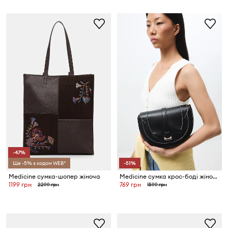
-47%
Ще -5% з кодом WEB*
-51%
Medicine сумка-шопер жіноча
Medicine сумка крос-боді жіноча
1199 грн
769 грн
2299 грн
1599 грн