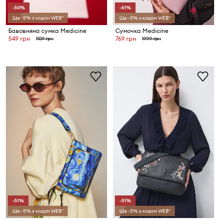
-50%
-61%
Ще -5% з кодом WEB*
Ще -5% з кодом WEB*
Бавовняна сумка Medicine
Сумочка Medicine
549 грн
769 грн
1109 грн
1999 грн
-51%
-51%
Ще -5% з кодом WEB*
Ще -5% з кодом WEB*