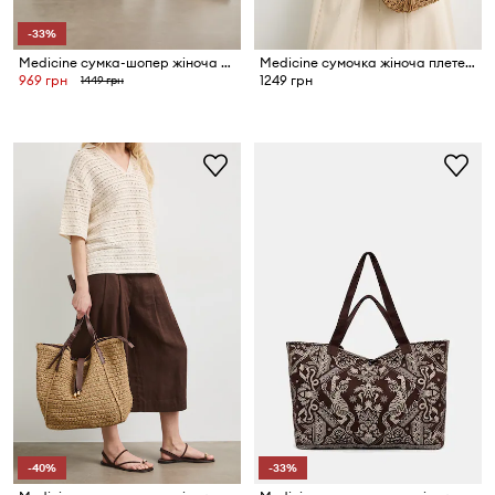
-33%
Medicine сумка-шопер жіноча бавовняна
Medicine сумочка жіноча плетена
969 грн
1249 грн
1449 грн
-40%
-33%