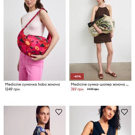
-46%
Medicine сумочка hobo жіноча
Medicine сумка-шопер жіноча бавовняна
1249 грн
769 грн
1449 грн