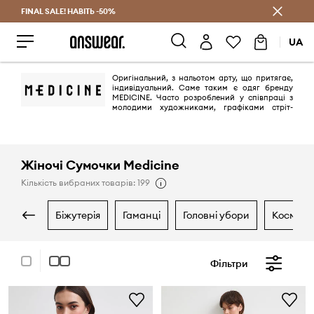
FINAL SALE! НАВІТЬ -50%
Заощаджуй з Answear Club
UA
Оригінальний, з нальотом арту, що притягає,
індивідуальний. Саме таким є одяг бренду
MEDICINE. Часто розроблений у співпраці з
молодими художниками, графіками стріт-
арту, майстрами тату відповідно до останніх трендів і категоричною
незгодою з буденністю й рутиною. Цьому бренду подобається
різноманітність та авторські рішення.
Жіночі Сумочки Medicine
Кількість вибраних товарів: 199
біжутерія
гаманці
головні убори
космет
Фільтри