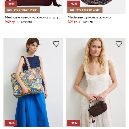
-46%
-42%
Ще -5% з кодом WEB*
Ще -5% з кодом WEB*
Medicine сумочка жіноча зі штучної шкіри
Medicine сумочка жіноча
969 грн
769 грн
1799 грн
1349 грн
-46%
-46%