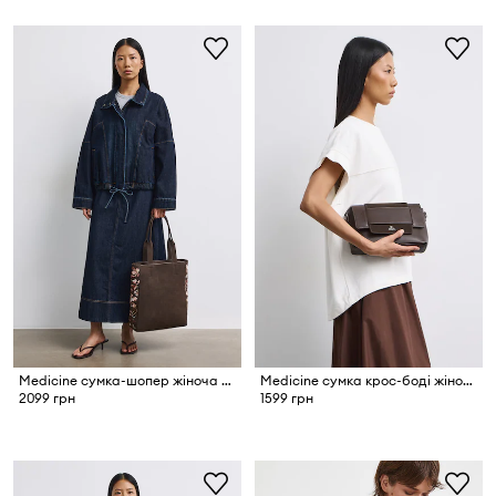
Medicine сумка-шопер жіноча з імітації замші
Medicine сумка крос-боді жіноча
2099 грн
1599 грн