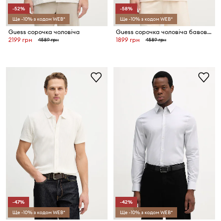
-52%
-58%
Ще -10% з кодом WEB*
Ще -10% з кодом WEB*
Guess сорочка чоловіча
Guess сорочка чоловіча бавовняна
2199 грн
1899 грн
4589 грн
4589 грн
-47%
-42%
Ще -10% з кодом WEB*
Ще -10% з кодом WEB*