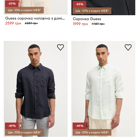
-59%
-55%
Ще -10% з кодом WEB*
Ще -10% з кодом WEB*
Guess сорочка чоловіча з домішкою льону RYDEN
Сорочка Guess
2599 грн
6359 грн
1999 грн
4489 грн
-49%
-49%
Ще -10% з кодом WEB*
Ще -10% з кодом WEB*