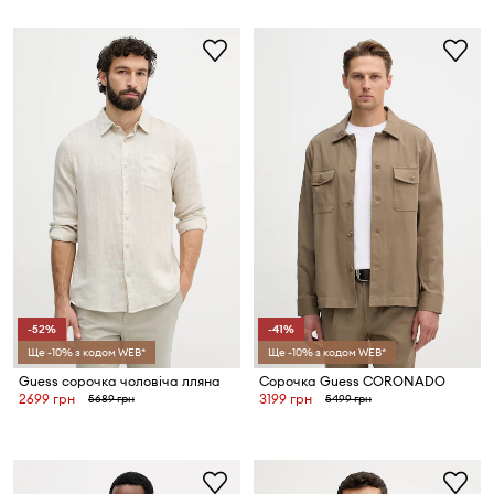
-52%
-41%
Ще -10% з кодом WEB*
Ще -10% з кодом WEB*
Guess сорочка чоловіча лляна
Сорочка Guess CORONADO
2699 грн
3199 грн
5689 грн
5499 грн