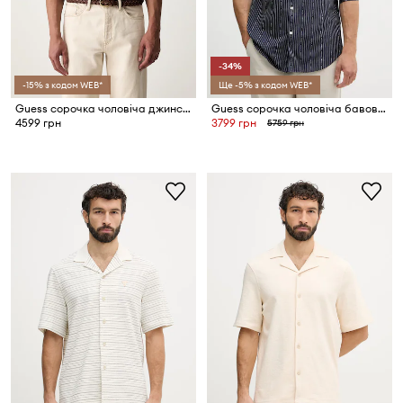
-34%
-15% з кодом WEB*
Ще -5% з кодом WEB*
Guess сорочка чоловіча джинсова RONNIE
Guess сорочка чоловіча бавовняна
4599 грн
3799 грн
5759 грн