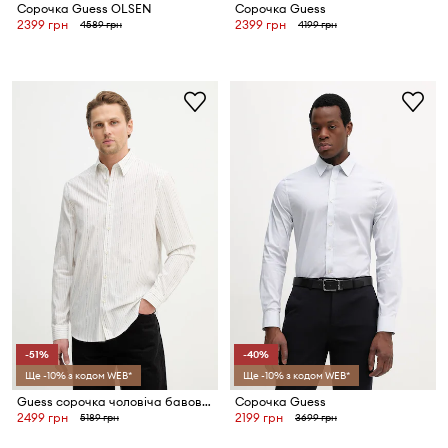
Сорочка Guess OLSEN
Сорочка Guess
2399 грн
2399 грн
4589 грн
4199 грн
-51%
-40%
Ще -10% з кодом WEB*
Ще -10% з кодом WEB*
Guess сорочка чоловіча бавовняна
Сорочка Guess
2499 грн
2199 грн
5189 грн
3699 грн