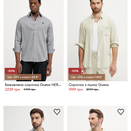
-50%
-50%
Ще -10% з кодом WEB*
Ще -10% з кодом WEB*
Бавовняна сорочка Guess HERRINGBONE
Сорочка з льону Guess
2239 грн
1999 грн
4499 грн
3999 грн