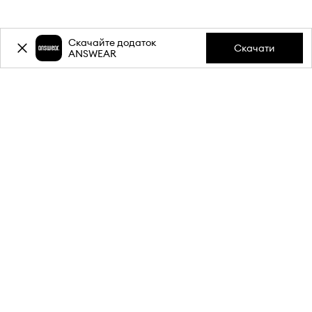
Скачайте додаток
Скачати
ANSWEAR
-20%
знижки на першу
покупку** за підписку на
розсилку.
Приєднуйся до нашої спільноти, щоб отримувати
інформацію про найновіші акції та товари.