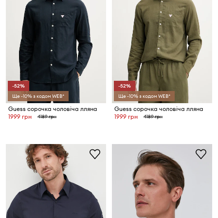
-52%
-52%
Ще -10% з кодом WEB*
Ще -10% з кодом WEB*
Guess сорочка чоловіча лляна
Guess сорочка чоловіча лляна
1999 грн
1999 грн
4189 грн
4189 грн