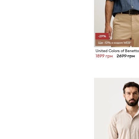
-29%
Ще -10% з кодом WEB*
1899 грн
2699 грн