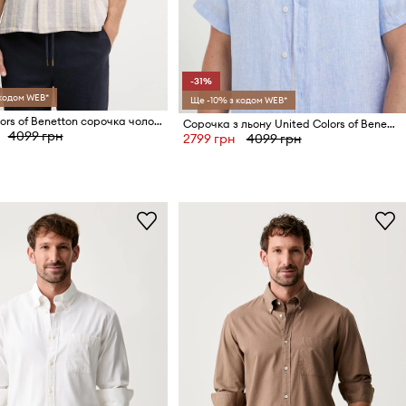
-31%
 кодом WEB*
Ще -10% з кодом WEB*
United Colors of Benetton сорочка чоловіча лляна
Сорочка з льону United Colors of Benetton
4099 грн
2799 грн
4099 грн