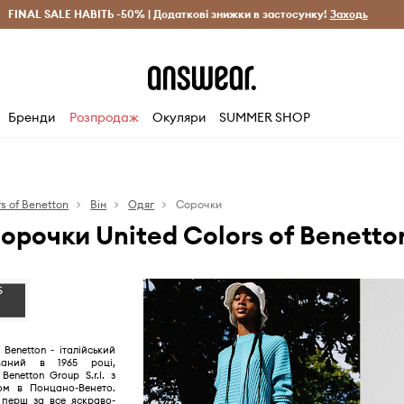
рн)
FINAL SALE НАВІТЬ -50% | Додаткові знижки в застосунку!
Лише оригінальні товари
Заощаджуй з Answear Clu
Заходь
Бренди
Розпродаж
Окуляри
SUMMER SHOP
s of Benetton
Він
Одяг
Сорочки
орочки United Colors of Benetto
f Benetton - італійський
ваний в 1965 році,
enetton Group S.r.l. з
ом в Понцано-Венето.
 перш за все яскраво-