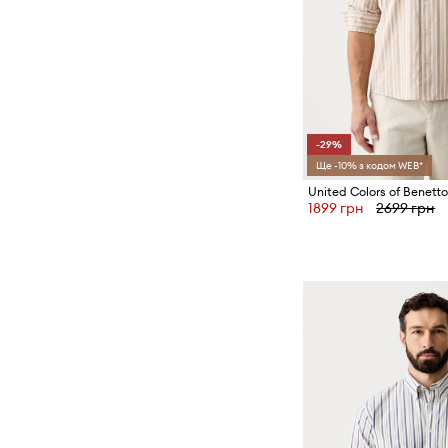
-29%
Ще -10% з кодом WEB*
1899 грн
2699 грн