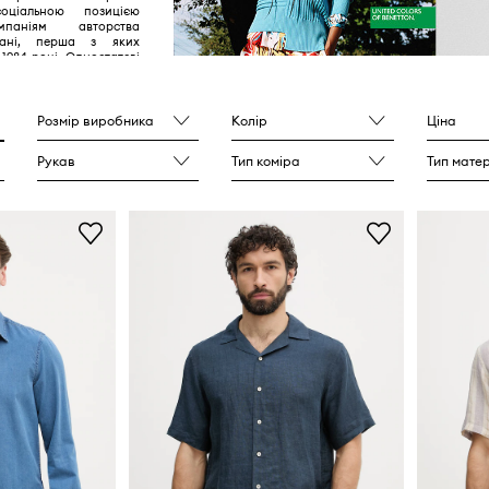
оціальною позицією
паніям авторства
кані, перша з яких
 1984 році. Одностатеві
би, священики котрі
онахинями, проблеми
один з найвідоміших
нду - різнокольорові
Розмір виробника
Колір
Ціна
тиви - багато
бурхують клієнтів й
Рукав
Тип коміра
Тип мате