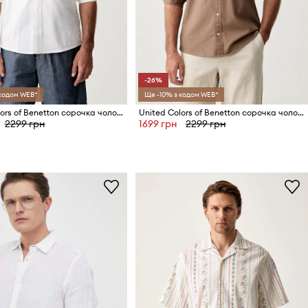
-26%
 кодом WEB*
Ще -10% з кодом WEB*
United Colors of Benetton сорочка чоловіча з бавовною
United Colors of Benetton сорочка чоловіча з бавовною
2299 грн
1699 грн
2299 грн