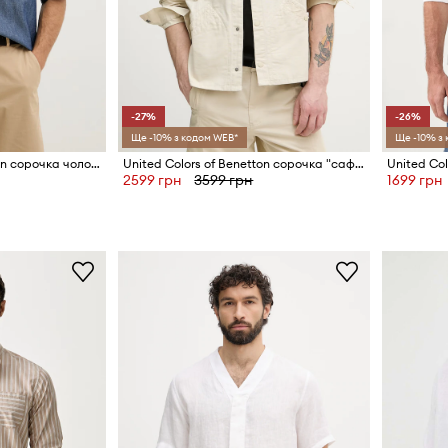
-27%
-26%
Ще -10% з кодом WEB*
Ще -10% з
United Colors of Benetton сорочка чоловіча з льоном
United Colors of Benetton сорочка "сафарі" чоловіча бавовняна
2599 грн
3599 грн
1699 грн