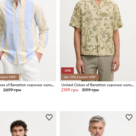
-31%
 кодом WEB*
Ще -10% з кодом WEB*
United Colors of Benetton сорочка чоловіча бавовняна
United Colors of Benetton сорочка чоловіча з льоном
2699 грн
2199 грн
3199 грн