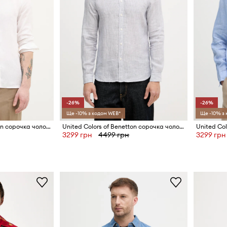
-26%
-26%
Ще -10% з кодом WEB*
Ще -10% з
United Colors of Benetton сорочка чоловіча лляна
United Colors of Benetton сорочка чоловіча лляна
3299 грн
4499 грн
3299 грн