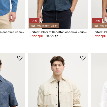
-31%
-31%
Ще -10% з кодом WEB*
Ще -10% з
United Colors of Benetton сорочка чоловіча з бавовною
United Colors of Benetton сорочка чоловіча лляна
2799 грн
4099 грн
2799 грн