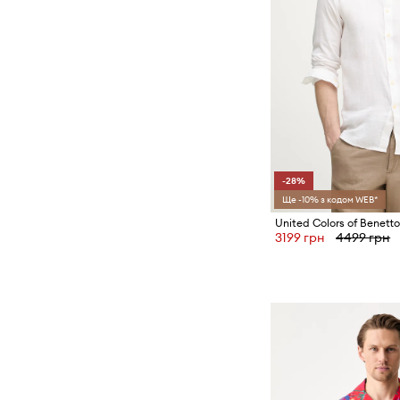
-28%
Ще -10% з кодом WEB*
3199 грн
4499 грн