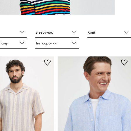
Візерунок
Крій
ріалу
Тип сорочки