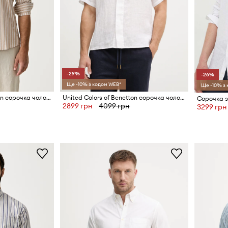
-29%
-26%
Ще -10% з кодом WEB*
Ще -10% з
United Colors of Benetton сорочка чоловіча бавовняна
United Colors of Benetton сорочка чоловіча лляна
2899 грн
4099 грн
3299 грн