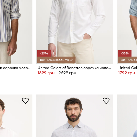
-29%
-33%
Ще -10% з кодом WEB*
Ще -10% з
United Colors of Benetton сорочка чоловіча бавовняна
United Colors of Benetton сорочка чоловіча бавовняна
1899 грн
2699 грн
1799 грн