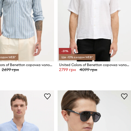
-31%
 кодом WEB*
Ще -10% з кодом WEB*
United Colors of Benetton сорочка чоловіча бавовняна
United Colors of Benetton сорочка чоловіча лляна
2699 грн
2799 грн
4099 грн