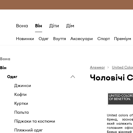
Безкоштовна доставка з ЄС (від 2800 г
Вона
Він
Діти
Дім
Новинки
Одяг
Взуття
Аксесуари
Спорт
Преміум
Вона
Він
Одяг
Answear
United Color
Чоловічі С
Аксесуари
Одяг
Блузки та сорочки
Джинси
Головні убори
Джинси
Комбінезони
Косметички та несесери
Кофти
Кофти
Плавальні аксесуари
Куртки
Купальники
Ремені
Пальта
United colors o
бренд, засно
Куртки
Рукавиці
Піджаки та костюми
який належить B
головним офіс
Пальта
Сумочки
Пляжний одяг
Бренд відомий