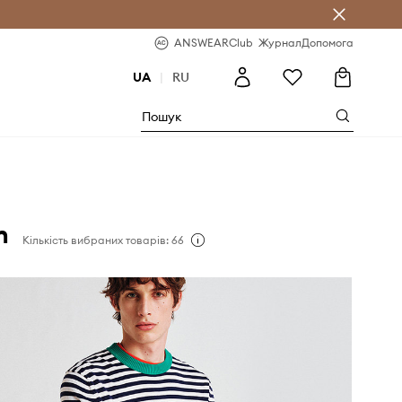
b
-20% на перше замовлення
ANSWEARClub
Журнал
Допомога
UA
|
RU
n
Кількість вибраних товарів: 66