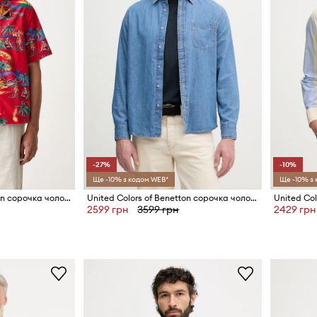
-27%
-10%
Ще -10% з кодом WEB*
Ще -10% з
United Colors of Benetton сорочка чоловіча бавовняна
United Colors of Benetton сорочка чоловіча джинсова
2599 грн
3599 грн
2429 грн