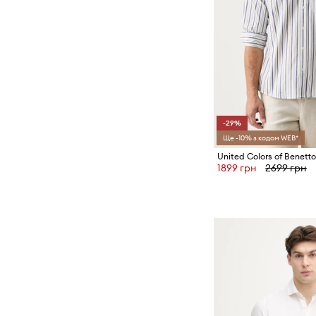
-29%
Ще -10% з кодом WEB*
1899 грн
2699 грн