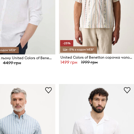
-25%
Ще -5% з кодом WEB*
 кодом WEB*
United Colors of Benetton сорочка чоловіча бавовняна
Сорочка з льону United Colors of Benetton
1499 грн
1999 грн
4499 грн