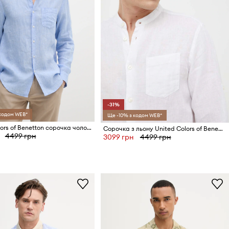
-31%
 кодом WEB*
Ще -10% з кодом WEB*
United Colors of Benetton сорочка чоловіча лляна
Сорочка з льону United Colors of Benetton
4499 грн
3099 грн
4499 грн