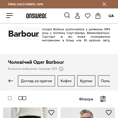
FINAL SALE! НАВІТЬ -50%
Заощаджуй з Answear Club
UA
Історія Barbour розпочалася у далекому 1894
році у містечку Саут-Шилдс, Великобританії.
Сьогодні ж він може похизуватись
магазинами в більш ніж 55 країнах світу,
включаючи США, Німеччину, Нідерланди, Австрію, Францію, Італію,
Іспанію, Аргентину, Нову Зеландію та Японію. Barbour - це сімейний
бізнес у п'ятому поколінні, який сповідує унікальні цінності
британської сільської місцевості та створює високоякісний, стильний
й функціональний одяг.
Чоловічий Одяг Barbour
Кількість вибраних товарів: 325
догляд за одягом
кофти
куртки
пальта
Фільтри