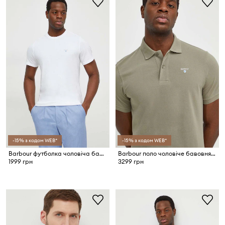
-15% з кодом WEB*
-15% з кодом WEB*
Barbour футболка чоловіча бавовняна Essentials
Barbour поло чоловіче бавовняне ESSENTIALS
1999 грн
3299 грн