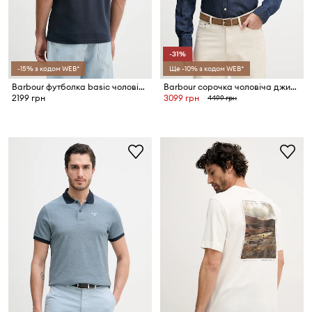
-31%
-15% з кодом WEB*
Ще -10% з кодом WEB*
Barbour футболка basic чоловіча бавовняна Camber
Barbour сорочка чоловіча джинсова
2199 грн
3099 грн
4499 грн