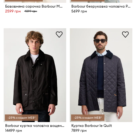
Бавовняна сорочка Barbour Malham
Barbour безрукавка чоловіча Polarquilt Waistcoat/Zip-In Liner
2599 грн
5699 грн
4099 грн
-25% з кодом WEB*
-25% з кодом WEB*
Barbour куртка чоловіча вощена Ashby Wax Jacket
Куртка Barbour le Quilt
14499 грн
7899 грн