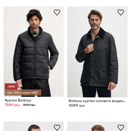
-36%
Ще -10% з кодом WEB*
Куртка Barbour
Barbour куртка чоловіча вощена Ashby Wax Jacket
7599 грн
11999 грн
15099 грн