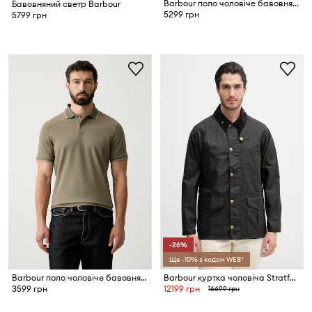
Barbour поло чоловіче бавовняне Crakehall
Бавовняний светр Barbour
5299 грн
5799 грн
-26%
Ще -10% з кодом WEB*
Barbour поло чоловіче бавовняне Bernard
Barbour куртка чоловіча Stratford
3599 грн
12199 грн
16699 грн