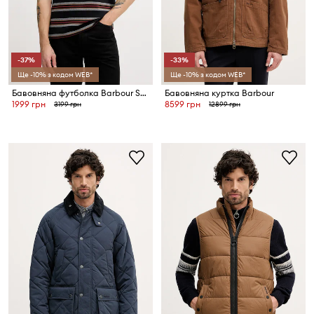
-37%
-33%
Ще -10% з кодом WEB*
Ще -10% з кодом WEB*
Бавовняна футболка Barbour Sandwick
Бавовняна куртка Barbour
1999 грн
8599 грн
3199 грн
12899 грн