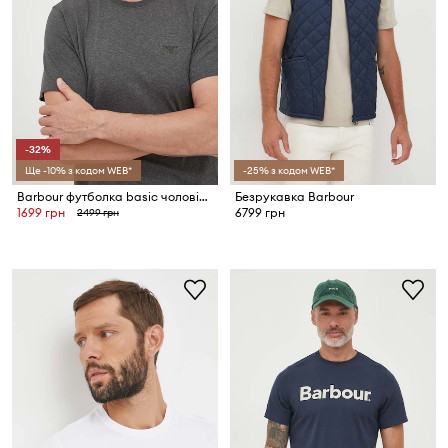
-32%
Ще -10% з кодом WEB*
-25% з кодом WEB*
Barbour футболка basic чоловіча бавовняна ESSENTIALS
Безрукавка Barbour
1699 грн
6799 грн
2499 грн