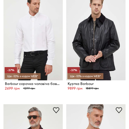
-37%
-37%
Ще -10% з кодом WEB*
Ще -10% з кодом WEB*
Barbour сорочка чоловіча бавовняна OXTOWN
Куртка Barbour
2699 грн
9899 грн
4299 грн
15899 грн