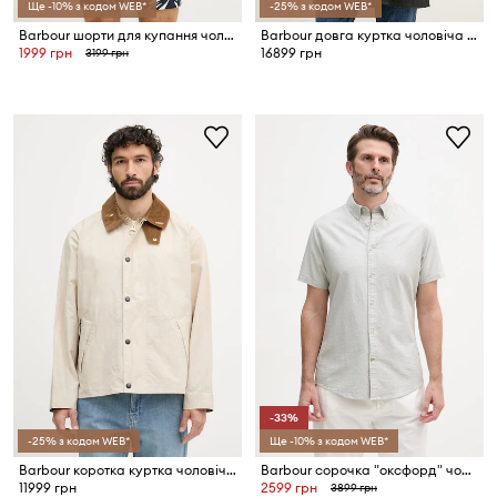
Ще -10% з кодом WEB*
-25% з кодом WEB*
Barbour шорти для купання чоловічі Edenwood
Barbour довга куртка чоловіча бавовняна
1999 грн
16899 грн
3199 грн
-33%
-25% з кодом WEB*
Ще -10% з кодом WEB*
Barbour коротка куртка чоловіча з бавовною Icons
Barbour сорочка "оксфорд" чоловіча бавовняна Oxtown S/S Tailored Shirt
11999 грн
2599 грн
3899 грн