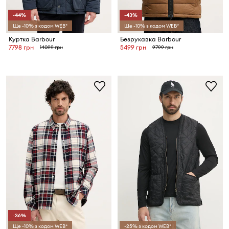
-44%
-43%
Ще -10% з кодом WEB*
Ще -10% з кодом WEB*
Куртка Barbour
Безрукавка Barbour
7798 грн
5499 грн
14099 грн
9799 грн
-36%
Ще -10% з кодом WEB*
-25% з кодом WEB*