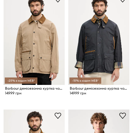
-25% з кодом WEB*
-15% з кодом WEB*
Barbour демісезонна куртка чоловіча з бавовною Bedale
Barbour демісезонна куртка чоловіча з бавовною Bedale
14999 грн
14999 грн