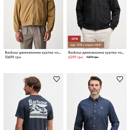
-32%
Ще -10% з кодом WEB*
Barbour демісезонна куртка чоловіча бавовняна Royston
Barbour демісезонна куртка чоловіча Royston
10699 грн
6299 грн
9399 грн