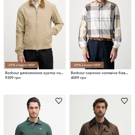
-25% з кодом WEB*
-25% з кодом WEB*
Barbour демісезонна куртка чоловіча Royston
Barbour сорочка чоловіча бавовняна Harris Tailored Shirt
9399 грн
4099 грн