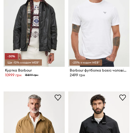
-30%
Ще -10% з кодом WEB*
-25% з кодом WEB*
Куртка Barbour
Barbour футболка basic чоловіча бавовняна ESSENTIALS
10999 грн
2499 грн
15899 грн