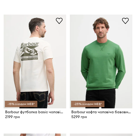
-15% з кодом WEB*
-25% з кодом WEB*
Barbour футболка basic чоловіча бавовняна Camber
Barbour кофта чоловіча бавовняна
2199 грн
5299 грн