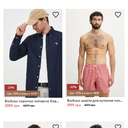
-37%
-27%
Ще -10% з кодом WEB*
Ще -10% з кодом WEB*
Barbour шорти для купання чоловічі Shell Swim Short
Barbour сорочка чоловіча бавовняна OXTOWN
1999 грн
3199 грн
3099 грн
4299 грн