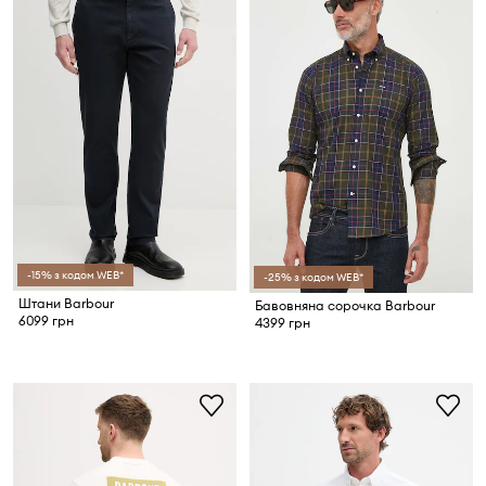
-15% з кодом WEB*
-25% з кодом WEB*
Штани Barbour
Бавовняна сорочка Barbour
6099 грн
4399 грн