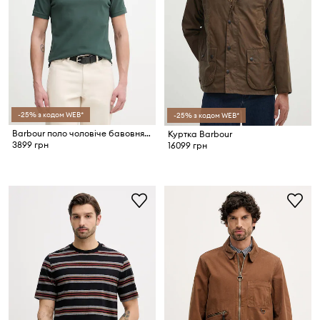
-25% з кодом WEB*
-25% з кодом WEB*
Barbour поло чоловіче бавовняне
Куртка Barbour
3899 грн
16099 грн