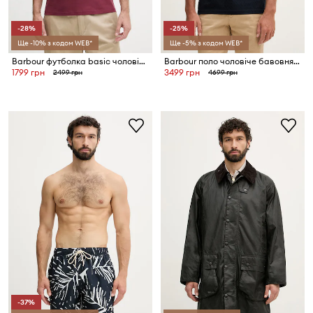
-28%
-25%
Ще -10% з кодом WEB*
Ще -5% з кодом WEB*
Barbour футболка basic чоловіча бавовняна ESSENTIALS
Barbour поло чоловіче бавовняне Sutton Tailored Fit Polo Shirt
1799 грн
3499 грн
2499 грн
4699 грн
-37%