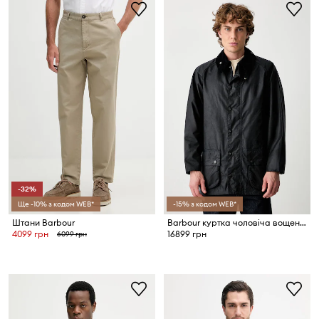
-32%
Ще -10% з кодом WEB*
-15% з кодом WEB*
Штани Barbour
Barbour куртка чоловіча вощена Beaufort
4099 грн
16899 грн
6099 грн