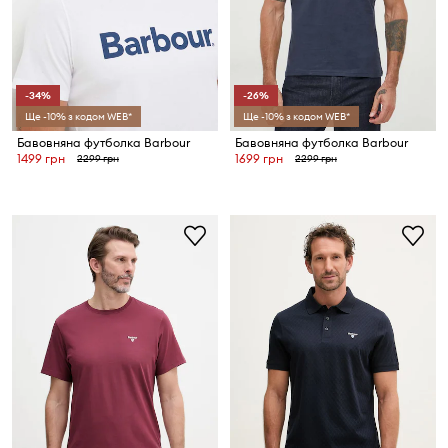
-34%
-26%
Ще -10% з кодом WEB*
Ще -10% з кодом WEB*
Бавовняна футболка Barbour
Бавовняна футболка Barbour
1499 грн
1699 грн
2299 грн
2299 грн