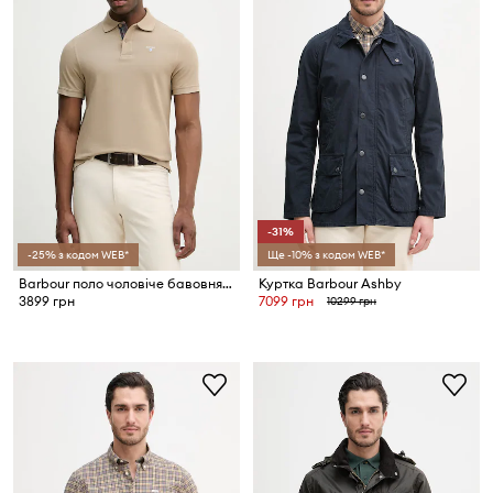
-31%
-25% з кодом WEB*
Ще -10% з кодом WEB*
Barbour поло чоловіче бавовняне
Куртка Barbour Ashby
3899 грн
7099 грн
10299 грн