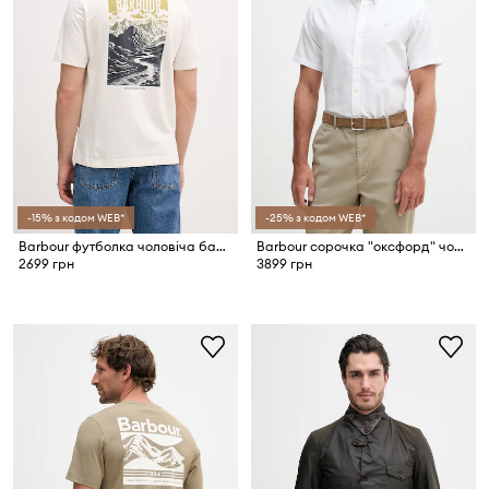
-15% з кодом WEB*
-25% з кодом WEB*
Barbour футболка чоловіча бавовняна
Barbour сорочка "оксфорд" чоловіча бавовняна Oxtown S/S Tailored Shirt
2699 грн
3899 грн