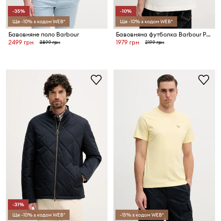
-35%
-10%
Ще -10% з кодом WEB*
Ще -10% з кодом WEB*
Бавовняне поло Barbour
Бавовняна футболка Barbour Parkend
2499 грн
1979 грн
3899 грн
2199 грн
-31%
Ще -10% з кодом WEB*
-15% з кодом WEB*