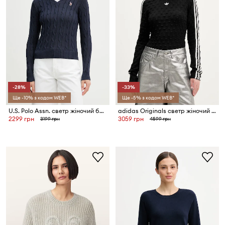
-28%
-33%
Ще -10% з кодом WEB*
Ще -5% з кодом WEB*
U.S. Polo Assn. светр жіночий бавовняний V-NECK CABLE
adidas Originals светр жіночий з вовною
2299 грн
3059 грн
3199 грн
4599 грн