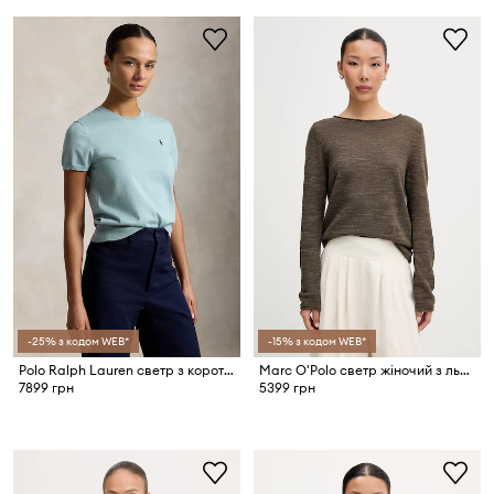
-25% з кодом WEB*
-15% з кодом WEB*
Polo Ralph Lauren светр з короткими рукавами жіночий з бавовною
Marc O'Polo светр жіночий з льоном
7899 грн
5399 грн