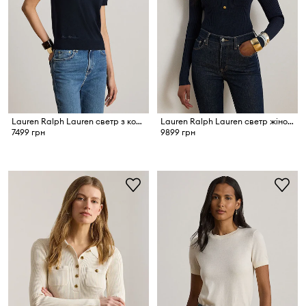
Lauren Ralph Lauren светр з короткими рукавами жіночий з модалем
Lauren Ralph Lauren светр жіночий з віскозою
7499 грн
9899 грн