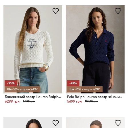
-33%
-45%
Ще -10% з кодом WEB*
Ще -10% з кодом WEB*
Бавовняний светр Lauren Ralph Lauren
Polo Ralph Lauren светр жіночий бавовняний
6299 грн
5699 грн
9499 грн
10499 грн