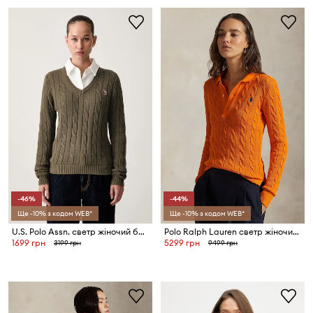
-46%
-44%
Ще -10% з кодом WEB*
Ще -10% з кодом WEB*
U.S. Polo Assn. светр жіночий бавовняний V-NECK CABLE
Polo Ralph Lauren светр жіночий бавовняний
1699 грн
5299 грн
3199 грн
9499 грн