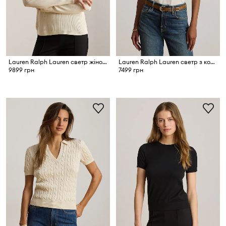
Lauren Ralph Lauren светр жіночий з віскозою
Lauren Ralph Lauren светр з короткими рукавами жіночий з модалем
9899 грн
7499 грн