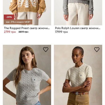
-28%
Ще -5% з кодом WEB*
The Ragged Priest светр жіночий бавовняний
Polo Ralph Lauren светр жіночий бавовняний
2799 грн
17999 грн
3899 грн