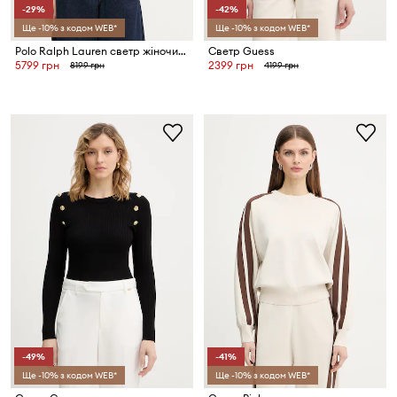
-29%
-42%
Ще -10% з кодом WEB*
Ще -10% з кодом WEB*
Polo Ralph Lauren светр жіночий бавовняний
Светр Guess
5799 грн
2399 грн
8199 грн
4199 грн
-49%
-41%
Ще -10% з кодом WEB*
Ще -10% з кодом WEB*