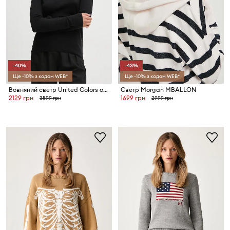
-40%
-43%
Ще -10% з кодом WEB*
Ще -10% з кодом WEB*
Вовняний светр United Colors of Benetton
Светр Morgan MBALLON
2129 грн
1699 грн
3599 грн
2999 грн