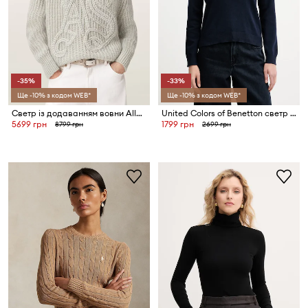
-35%
-33%
Ще -10% з кодом WEB*
Ще -10% з кодом WEB*
Светр із додаванням вовни AllSaints CHAIN
United Colors of Benetton светр жіночий бавовняний
5699 грн
1799 грн
8799 грн
2699 грн