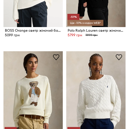
-51%
Ще -10% з кодом WEB*
BOSS Orange светр жіночий бавовняний C_Fardellina
Polo Ralph Lauren светр жіночий вовняний
5099 грн
5799 грн
11999 грн