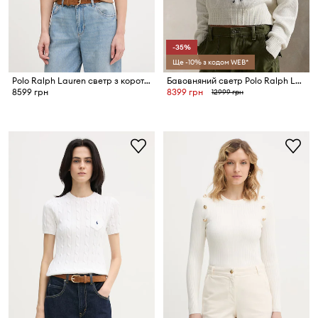
-35%
Ще -10% з кодом WEB*
Polo Ralph Lauren светр з короткими рукавами жіночий з бавовною
Бавовняний светр Polo Ralph Lauren
8599 грн
8399 грн
12999 грн