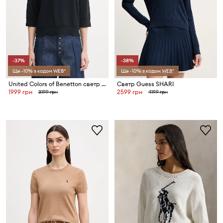
-37%
-38%
Ще -10% з кодом WEB*
Ще -10% з кодом WEB*
United Colors of Benetton светр жіночий з вовною
Светр Guess SHARI
1999 грн
2599 грн
3199 грн
4199 грн