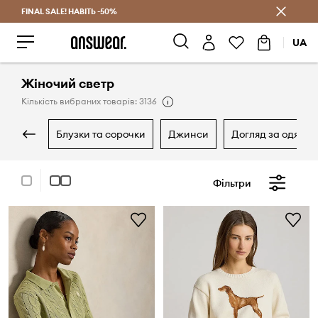
FINAL SALE! НАВІТЬ -50%
Заощаджуй з Answear Club
UA
Жіночий светр
Кількість вибраних товарів: 3136
блузки та сорочки
джинси
догляд за одягом
Фільтри