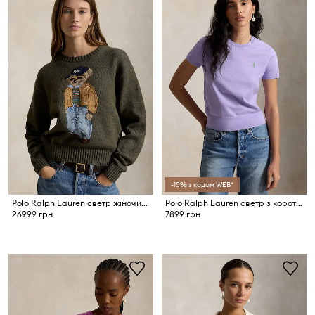
-15% з кодом WEB*
Polo Ralph Lauren светр жіночий бавовняний
Polo Ralph Lauren светр з короткими рукавами жіночий з бавовною
26999 грн
7899 грн