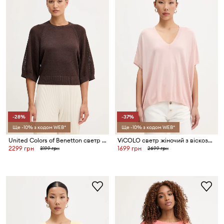
-28%
-37%
Ще -10% з кодом WEB*
Ще -10% з кодом WEB*
United Colors of Benetton светр жіночий з додаванням льону
ViCOLO светр жіночий з віскозою
2299 грн
1699 грн
3199 грн
2699 грн