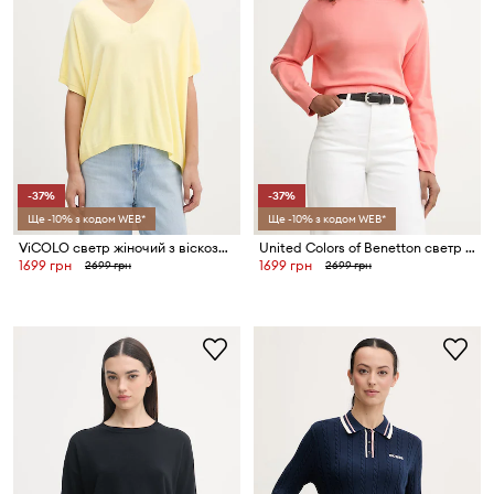
-37%
-37%
Ще -10% з кодом WEB*
Ще -10% з кодом WEB*
ViCOLO светр жіночий з віскозою
United Colors of Benetton светр жіночий бавовняний
1699 грн
1699 грн
2699 грн
2699 грн