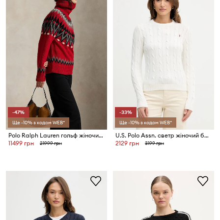
-47%
-33%
Ще -10% з кодом WEB*
Ще -10% з кодом WEB*
Polo Ralph Lauren гольф жіночий вовняний
U.S. Polo Assn. светр жіночий бавовняний CREW NECK CABLE
11499 грн
2129 грн
21999 грн
3199 грн