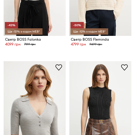
-43%
-50%
Ще -10% з кодом WEB*
Ще -10% з кодом WEB*
Светр BOSS Falonka
Светр BOSS Fleminda
4099 грн
4799 грн
7199 грн
9699 грн