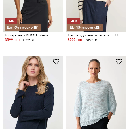
-34%
-48%
Ще -10% з кодом WEB*
Ще -10% з кодом WEB*
Безрукавка BOSS Feskies
Светр з домішкою вовни BOSS
3599 грн
8799 грн
5499 грн
16999 грн