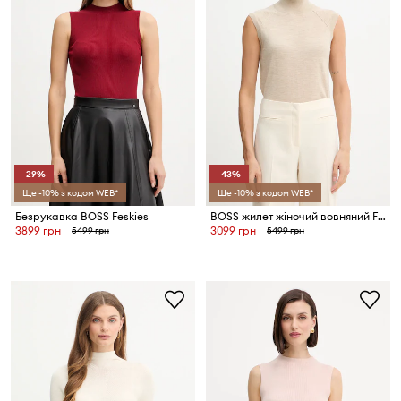
-29%
-43%
Ще -10% з кодом WEB*
Ще -10% з кодом WEB*
Безрукавка BOSS Feskies
BOSS жилет жіночий вовняний Fipini
3899 грн
3099 грн
5499 грн
5499 грн