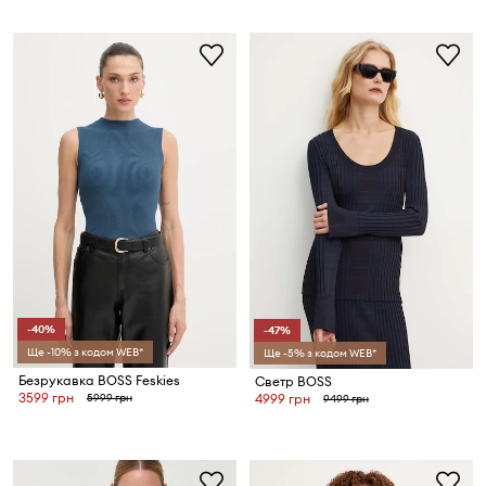
-40%
-47%
Ще -10% з кодом WEB*
Ще -5% з кодом WEB*
Безрукавка BOSS Feskies
Светр BOSS
3599 грн
5999 грн
4999 грн
9499 грн