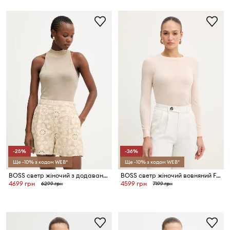
-25%
-36%
Ще -10% з кодом WEB*
Ще -10% з кодом WEB*
BOSS светр жіночий з додаванням вовни Fargherita
BOSS светр жіночий вовняний Ferpina
4699 грн
4599 грн
6299 грн
7199 грн