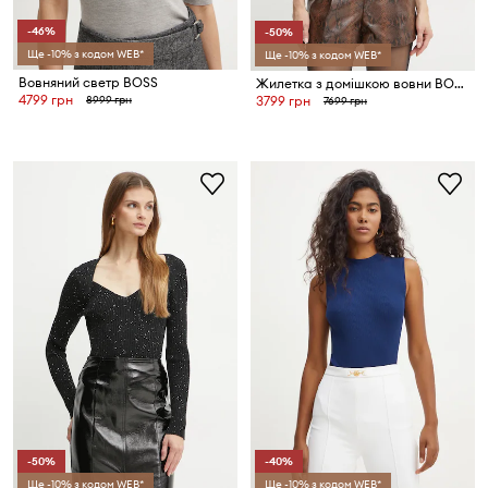
-46%
-50%
Ще -10% з кодом WEB*
Ще -10% з кодом WEB*
Вовняний светр BOSS
Жилетка з домішкою вовни BOSS
4799 грн
8999 грн
3799 грн
7699 грн
-50%
-40%
Ще -10% з кодом WEB*
Ще -10% з кодом WEB*