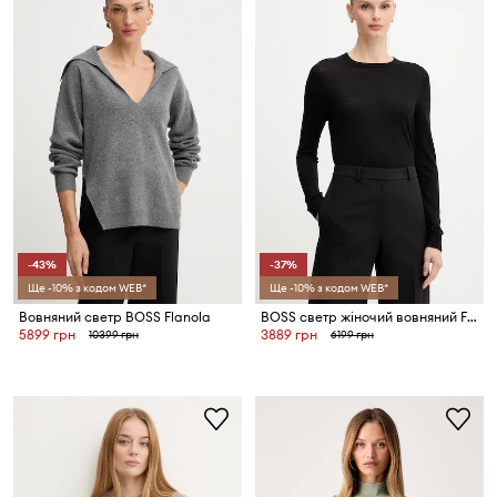
-43%
-37%
Ще -10% з кодом WEB*
Ще -10% з кодом WEB*
Вовняний светр BOSS Flanola
BOSS светр жіночий вовняний Ferpina
5899 грн
3889 грн
10399 грн
6199 грн