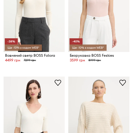
-38%
-40%
Ще -10% з кодом WEB*
Ще -10% з кодом WEB*
Вовняний светр BOSS Foliora
Безрукавка BOSS Feskies
4499 грн
3599 грн
7299 грн
5999 грн