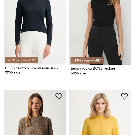
-25% з кодом WEB*
-25% з кодом WEB*
BOSS светр жіночий вовняний Ferpina
Безрукавка BOSS Feskies
7799 грн
5999 грн