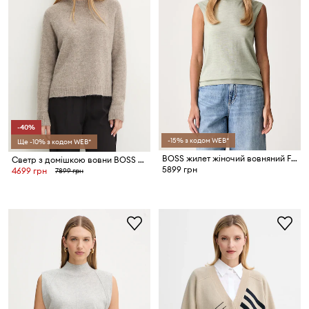
-40%
-15% з кодом WEB*
Ще -10% з кодом WEB*
BOSS жилет жіночий вовняний Fipini
Светр з домішкою вовни BOSS Febisan
5899 грн
4699 грн
7899 грн