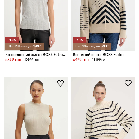
-43%
-51%
Ще -10% з кодом WEB*
Ще -10% з кодом WEB*
Кашеміровий жилет BOSS Futrani
Вовняний светр BOSS Fudali
5899 грн
6499 грн
10399 грн
13399 грн