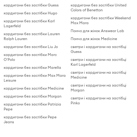
кардигани без застібки Guess
кардигани без застібки United
Colors of Benetton
кардигани без застібки Hugo
кардигани без застібки Weekend
кардигани без застібки Karl
Max Mara
Lagerfeld
Пончо для жінок Answear Lab
кардигани без застібки Lauren
Ralph Lauren
Пончо для жінок Medicine
кардигани без застібки Liu Jo
светри і кардигани на застібці
Guess
кардигани без застібки Marc
O'Polo
светри і кардигани на застібці
Karl Lagerfeld
кардигани без застібки Marella
светри і кардигани на застібці
кардигани без застібки Max Mara
Medicine
Leisure
светри і кардигани на застібці
кардигани без застібки Medicine
Morgan
кардигани без застібки Morgan
светри і кардигани на застібці
Pinko
кардигани без застібки Patrizia
Pepe
кардигани без застібки Pepe
Jeans