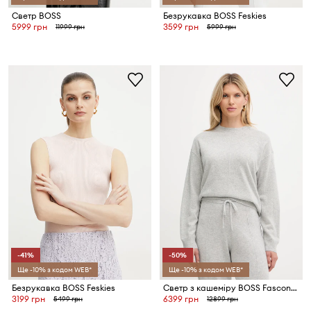
Светр BOSS
Безрукавка BOSS Feskies
5999 грн
3599 грн
11999 грн
5999 грн
-41%
-50%
Ще -10% з кодом WEB*
Ще -10% з кодом WEB*
Безрукавка BOSS Feskies
Светр з кашеміру BOSS Fascona
3199 грн
6399 грн
5499 грн
12899 грн