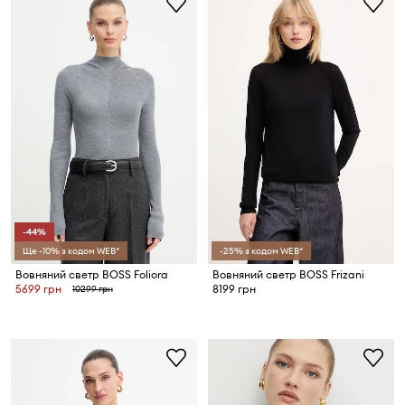
-44%
Ще -10% з кодом WEB*
-25% з кодом WEB*
Вовняний светр BOSS Foliora
Вовняний светр BOSS Frizani
5699 грн
8199 грн
10299 грн