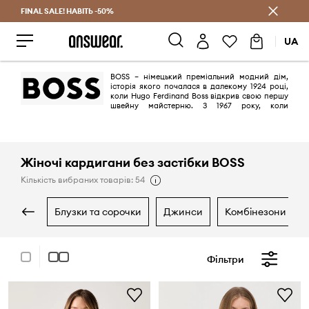
FINAL SALE! НАВІТЬ -50%
Заощаджуй з Answear Club
UA
BOSS – німецький преміальний модний дім,
історія якого почалася в далекому 1924 році,
коли Hugo Ferdinand Boss відкрив свою першу
швейну майстерню. З 1967 року, коли
керівництво бренду перейняли онуки засновника – Jochen і Uwe Holy,
почався новий етап розвитку BOSS. Він вийшов на міжнародні ринки
в якості продавця елегантної продукції із преміальних матеріалів. У
80-х бренд отримав відомих амбасадорів – Сильвестра Сталлоне і
кількох спортсменів Формули-1. У 2021 році BOSS з’явився в
Жіночі кардигани без застібки BOSS
асортименті ANSWEAR.ua.
Кількість вибраних товарів: 54
блузки та сорочки
джинси
комбінезони
Фільтри