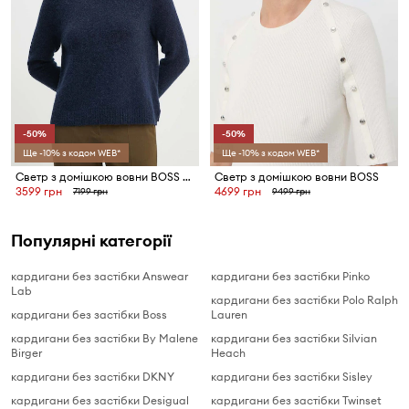
-50%
-50%
Ще -10% з кодом WEB*
Ще -10% з кодом WEB*
Светр з домішкою вовни BOSS Febisan
Светр з домішкою вовни BOSS
3599 грн
4699 грн
7199 грн
9499 грн
Популярні категорії
кардигани без застібки Answear
кардигани без застібки Pinko
Lab
кардигани без застібки Polo Ralph
кардигани без застібки Boss
Lauren
кардигани без застібки By Malene
кардигани без застібки Silvian
Birger
Heach
кардигани без застібки DKNY
кардигани без застібки Sisley
кардигани без застібки Desigual
кардигани без застібки Twinset