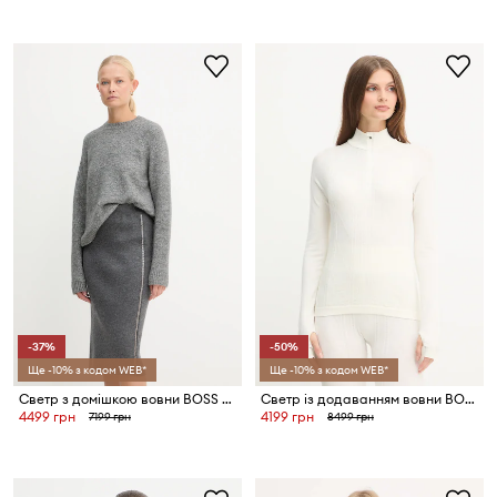
-37%
-50%
Ще -10% з кодом WEB*
Ще -10% з кодом WEB*
Светр з домішкою вовни BOSS Febisan
Светр із додаванням вовни BOSS Eskinno_SKI
4499 грн
4199 грн
7199 грн
8499 грн