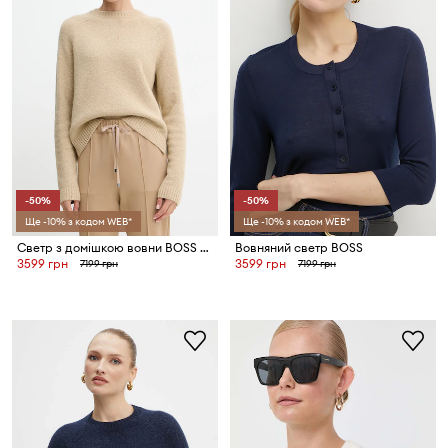
-50%
-50%
Ще -10% з кодом WEB*
Ще -10% з кодом WEB*
Светр з домішкою вовни BOSS Febisan
Вовняний светр BOSS
3599 грн
3599 грн
7199 грн
7199 грн