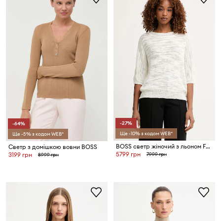
-27%
-64%
Ще -10% з кодом WEB*
Ще -5% з кодом WEB*
BOSS светр жіночий з льоном Farofano
Светр з домішкою вовни BOSS
5799 грн
7999 грн
3199 грн
8999 грн