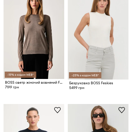
-15% з кодом WEB*
-25% з кодом WEB*
BOSS светр жіночий вовняний Ferpina
Безрукавка BOSS Feskies
7199 грн
5499 грн