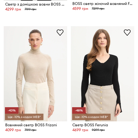
BOSS светр жіночий вовняний Ferpina
Светр з домішкою вовни BOSS Febisan
4599 грн
7299 грн
4299 грн
7199 грн
-43%
-48%
Ще -10% з кодом WEB*
Ще -10% з кодом WEB*
Вовняний светр BOSS Frizani
Светр BOSS Ferunia
4099 грн
4699 грн
7199 грн
9099 грн