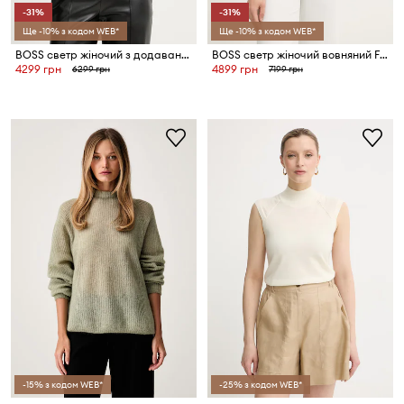
-31%
-31%
Ще -10% з кодом WEB*
Ще -10% з кодом WEB*
BOSS светр жіночий з додаванням вовни Fargherita
BOSS светр жіночий вовняний Ferpina
4299 грн
4899 грн
6299 грн
7199 грн
-15% з кодом WEB*
-25% з кодом WEB*