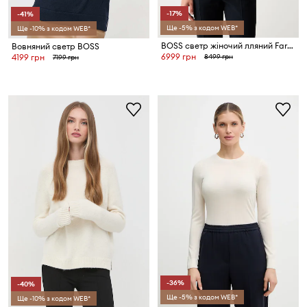
-17%
-41%
Ще -5% з кодом WEB*
Ще -10% з кодом WEB*
BOSS светр жіночий лляний Farofano
Вовняний светр BOSS
6999 грн
8499 грн
4199 грн
7199 грн
-36%
-40%
Ще -5% з кодом WEB*
Ще -10% з кодом WEB*