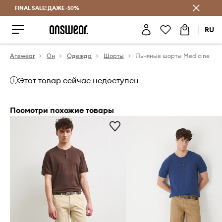
FINAL SALE! ДАЖЕ -50%
Экономь с Answear Club
RU
Answear
Он
Одежда
Шорты
Льняные шорты Medicine
Этот товар сейчас недоступен
Посмотри похожие товары