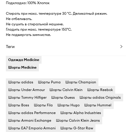
Подкладка: 100% Хлопок
Стирать при макс. температуре 30 °C. Деликатный режим.
Не отбеливать.
Не сушить в стиральной машине.
Гладить при макс. температуре 150°C.
Не подвергать химчистке.
Теги
Одежда Medicine
Шорты Medicine
Шорты adidas
Шорты Puma
Шорты Champion
Шорты Under Armour
Шорты Calvin Klein
Шорты Reebok
Шорты Tommy Hilfiger
Шорты Guess
Шорты adidas Originals
Шорты Boss
Шорты Fila
Шорты Hugo
Шорты Hummel
Шорты adidas Performance
Шорты Alpha Industries
Шорты Armani Exchange
Шорты Calvin Klein Jeans
Шорты EA7 Emporio Armani
Шорты G-Star Raw