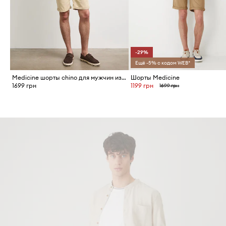
-29%
Ещё -5% с кодом WEB*
Medicine шорты chino для мужчин из хлопка с эластаном
Шорты Medicine
1699 грн
1199 грн
1699 грн