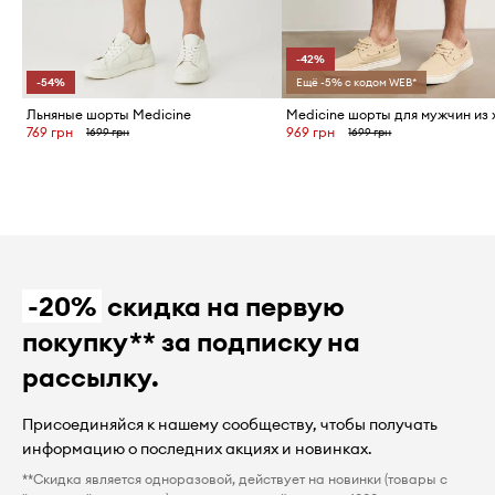
-42%
-54%
Ещё -5% с кодом WEB*
Льняные шорты Medicine
769 грн
969 грн
1699 грн
1699 грн
-20%
скидка на первую
покупку** за подписку на
рассылку.
Присоединяйся к нашему сообществу, чтобы получать
информацию о последних акциях и новинках.
**Скидка является одноразовой, действует на новинки (товары с