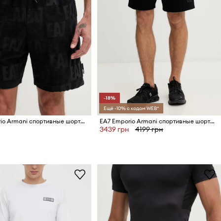
-18%
Ещё -10% с кодом WEB*
EA7 Emporio Armani спортивные шорты мужские с хлопком
EA7 Emporio Armani спортивные шорты для мужчин с хлопком
3439 грн
4199 грн