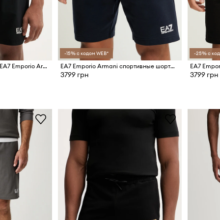
-15% с кодом WEB*
-25% с ко
Тренировочные шорты EA7 Emporio Armani
EA7 Emporio Armani спортивные шорты для мужчин из хлопка
3799 грн
3799 грн