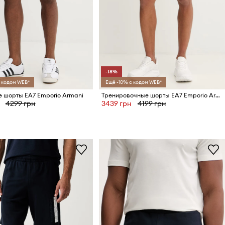
-18%
 кодом WEB*
Ещё -10% с кодом WEB*
 шорты EA7 Emporio Armani
Тренировочные шорты EA7 Emporio Armani
4299 грн
3439 грн
4199 грн