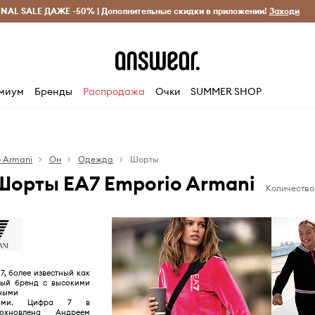
INAL SALE ДАЖЕ -50% | Дополнительные скидки в приложении!
Исключительно оригинальные товары
Экономь с Answ
Заходи
миум
Бренды
Распродажа
Очки
SUMMER SHOP
o Armani
Он
Одежда
Шорты
орты EA7 Emporio Armani
Количество
7, более известный как
ный бренд с высокими
ными
иками. Цифра 7 в
охновлена Андреем