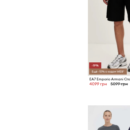
-19%
Ещё -10% с кодом WEB*
4099 грн
5099 грн