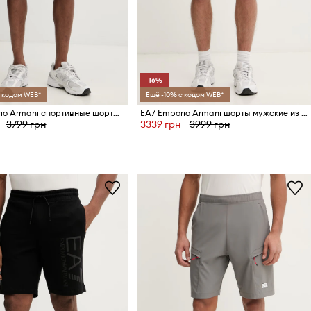
-16%
 кодом WEB*
Ещё -10% с кодом WEB*
EA7 Emporio Armani спортивные шорты для мужчин из хлопка
EA7 Emporio Armani шорты мужские из хлопка
3799 грн
3339 грн
3999 грн