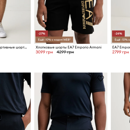
-27%
-26%
Ещё -10% с кодом WEB*
Ещё -10% с
EA7 Emporio Armani спортивные шорты для мужчин из хлопка
Хлопковые шорты EA7 Emporio Armani
3099 грн
4299 грн
2799 грн