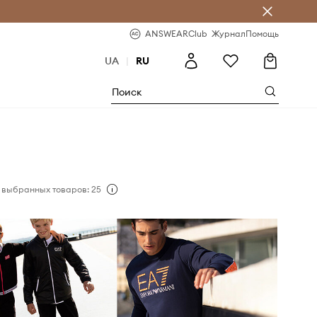
ear Club
-20% на первый заказ
ANSWEARClub
Журнал
Помощь
UA
|
RU
 выбранных товаров: 25