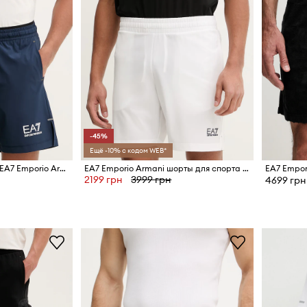
-45%
Ещё -10% с кодом WEB*
Тренировочные шорты EA7 Emporio Armani
EA7 Emporio Armani шорты для спорта мужские
2199 грн
3999 грн
4699 грн