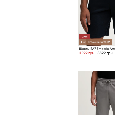
-27%
Ещё -10% с кодом WEB*
Шорты EA7 Emporio Ar
4299 грн
5899 грн