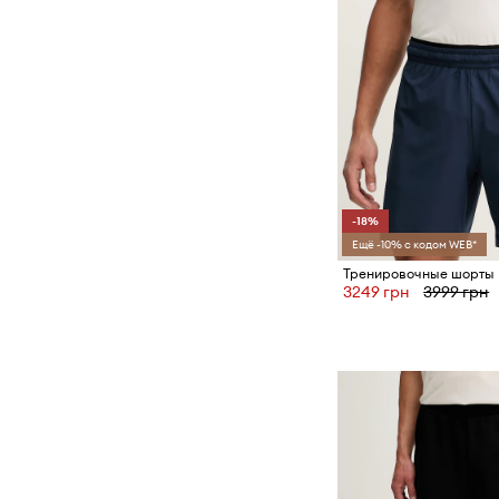
-18%
Ещё -10% с кодом WEB*
3249 грн
3999 грн