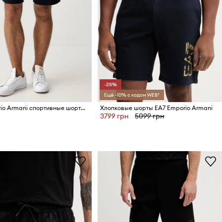
-25%
Ещё -10% с кодом WEB*
EA7 Emporio Armani спортивные шорты для мужчин с хлопком
Хлопковые шорты EA7 Emporio Armani
3799 грн
5099 грн