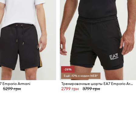
-26%
Ещё -10% с кодом WEB*
 Emporio Armani
Тренировочные шорты EA7 Emporio Armani
5299 грн
2799 грн
3799 грн