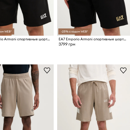
дом WEB*
-25% с кодом WEB*
EA7 Emporio Armani спортивные шорты для мужчин из хлопка
EA7 Emporio Armani спортивные шорты для мужчин из хлопка
3799 грн