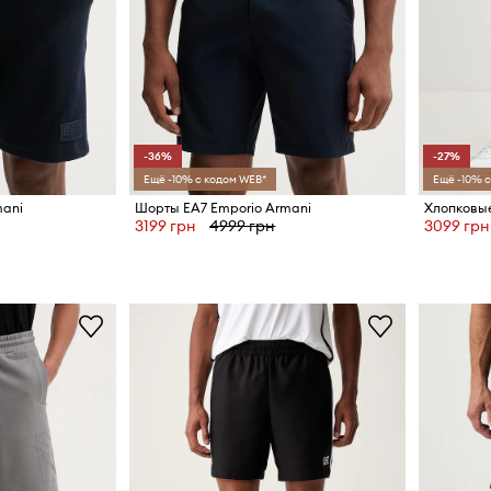
-36%
-27%
Ещё -10% с кодом WEB*
Ещё -10% с
mani
Шорты EA7 Emporio Armani
Хлопковые
3199 грн
4999 грн
3099 грн