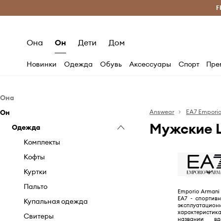
Бесплатная доставка из ЕС (от 2800 грн)
F
Она
Он
Дети
Дом
Новинки
Одежда
Обувь
Аксессуары
Спорт
Пре
Она
Он
Одежда
Answear
EA7 Empori
Мужские Ш
Обувь
Одежда
Блузки и рубашки
Аксессуары
Кофты
Кросcовки лайфстайл
Комплекты
Купальники
Снегоходы
Кошельки
Кофты
Куртки
Спортивные кроссовки
Головные уборы
Куртки
Пальто
Ботинки
Косметички и несессеры
Пальто
Emporio Armani 
EA7 - спортив
Свитеры и кардиганы
Шлепанцы и сандалии
Плавательные аксессуары
Купальная одежда
эксплуатацион
характерист
Юбки
Перчатки
Свитеры
названии вд