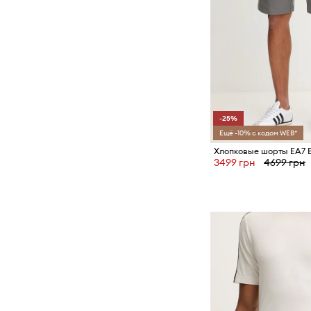
-25%
Ещё -10% с кодом WEB*
Хлопковые шорты EA7 
3499 грн
4699 грн