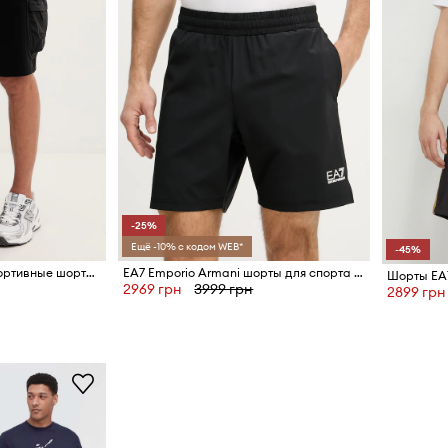
-25%
Ещё -10% с кодом WEB*
-45%
EA7 Emporio Armani Спортивные шорты для мужчин с хлопком
EA7 Emporio Armani шорты для спорта для мужчин
Шорты EA7
2969 грн
3999 грн
2899 грн