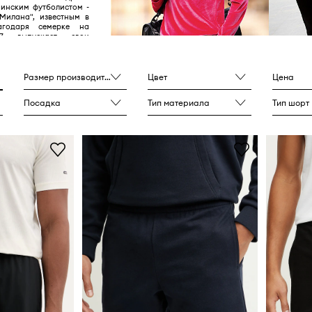
аинским футболистом -
илана", известным в
агодаря семерке на
A7 выпускает свои
 сотрудничестве с
циализирующимися на
ортивной одежде.
Размер производителя
Цвет
Цена
Посадка
Тип материала
Тип шорт