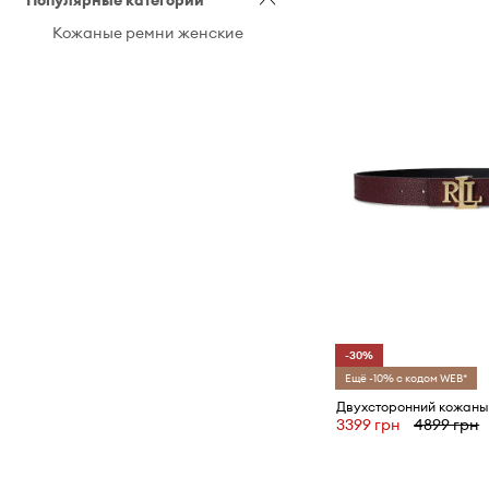
Популярные категории
Кожаные ремни женские
-30%
Ещё -10% с кодом WEB*
3399 грн
4899 грн