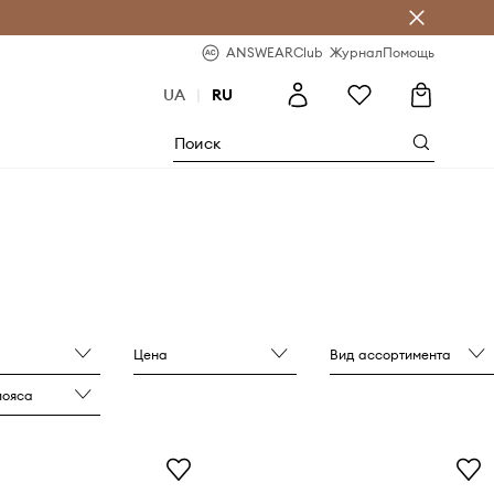
ear Club
-20% на первый заказ
ANSWEARClub
Журнал
Помощь
UA
|
RU
Цена
Вид ассортимента
пояса