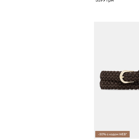
5599 грн
-30% с кодом WEB*