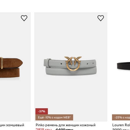
-37%
Ещё -10% с кодом WEB*
-25% с ко
щин замшевый
Pinko ремень для женщин кожаный
2819 грн
4499 грн