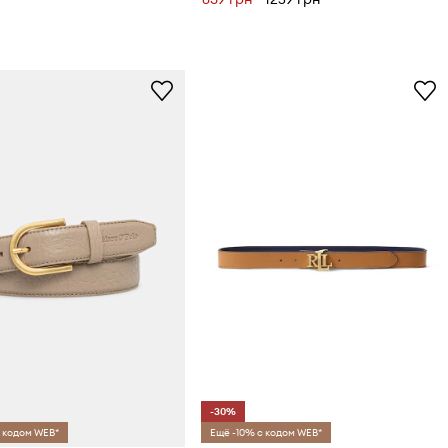
-30%
 кодом WEB*
Ещё -10% с кодом WEB*