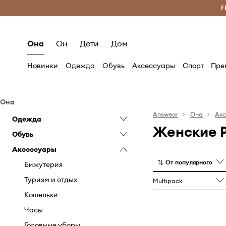
Бесплатная доставка из ЕС (от 2800 грн)
F
Она
Он
Дети
Дом
Новинки
Одежда
Обувь
Аксессуары
Спорт
Пре
Она
Answear
Она
Ак
Одежда
Женские 
Обувь
Блузки и рубашки
Аксессуары
Джинсы
Балетки
От популярного
Уход за одеждой
Резиновые сапоги
Бижутерия
Комбинезоны
Уход за обувью
Туризм и отдых
Multipack
Комплекты
Эспадрильи
Кошельки
Кофты
Кеды
Часы
Купальники
Кросcовки лайфстайл
Головные уборы