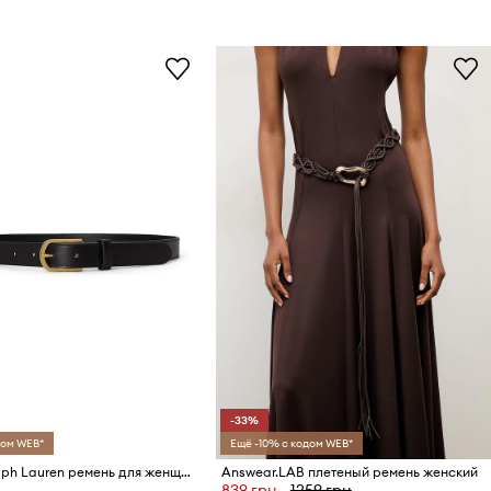
-33%
дом WEB*
Ещё -10% с кодом WEB*
Lauren Ralph Lauren ремень для женщин кожаный
Answear.LAB плетеный ремень женский
839 грн
1259 грн