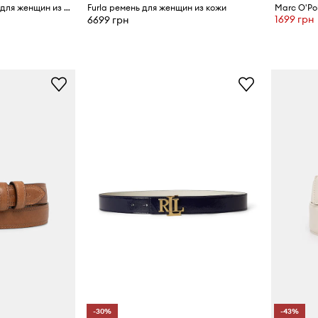
BOSS плетеный ремень для женщин из замши Carol-WnSd_Sz20
Furla ремень для женщин из кожи
1699 грн
6699 грн
-30%
-43%