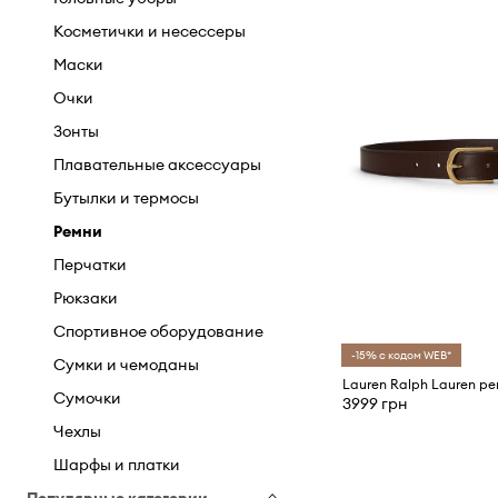
Куртки
Мокасины и туфли на плоском
Косметички и несессеры
ходу
Пальто
Маски
Снегоходы
Пиджаки и жилеты
Очки
Спортивные кроссовки
Свитеры и кардиганы
Зонты
Тапки
Юбки
Плавательные аксессуары
Треккинговая обувь
Нижнее белье
Бутылки и термосы
Туфли на каблуке и
Спортивные костюмы
Ремни
босоножки
Платья
Перчатки
Ботинки
Функциональное бельё
Рюкзаки
Сапоги
Футболки и майки
Спортивное оборудование
Шлепанцы и сандалии
-15% с кодом WEB*
Носки
Сумки и чемоданы
Шорты
Сумочки
3999 грн
Брюки и леггинсы
Чехлы
Шарфы и платки