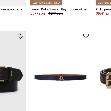
Ещё -10% с кодом WEB*
Ещё -10% с
Marc O'Polo ремень для женщин кожаный
Lauren Ralph Lauren Двусторонний ремень для женщин кожаный
Pinko рем
3399 грн
4899 грн
3869 грн