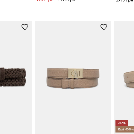
3999 грн
-37%
Ещё -10% с