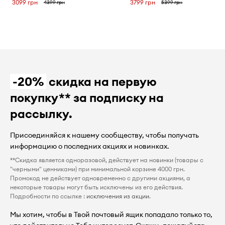
3099 грн
3799 грн
4399 грн
5399 грн
-20%
скидка на первую
покупку** за подписку на
рассылку.
Присоединяйся к нашему сообществу, чтобы получать
информацию о последних акциях и новинках.
**Скидка является одноразовой, действует на новинки (товары с
"черными" ценниками) при минимальной корзине 4000 грн.
Промокод не действует одновременно с другими акциями, а
некоторые товары могут быть исключены из его действия.
Подробности по ссылке :
исключения из акции
.
Мы хотим, чтобы в Твой почтовый ящик попадало только то,