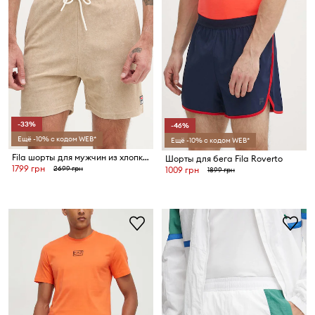
-33%
-46%
Ещё -10% с кодом WEB*
Ещё -10% с кодом WEB*
Fila шорты для мужчин из хлопка EMPOLI
Шорты для бега Fila Roverto
1799 грн
2699 грн
1009 грн
1899 грн