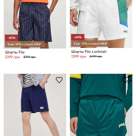
-44%
-42%
Ещё -10% с кодом WEB*
Ещё -10% с кодом WEB*
Шорты Fila Lochristi
Шорты Fila
1399 грн
2499 грн
2199 грн
3799 грн