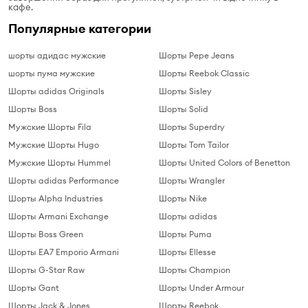
кафе.
Популярные категории
шорты адидас мужские
Шорты Pepe Jeans
шорты пума мужские
Шорты Reebok Classic
Шорты adidas Originals
Шорты Sisley
Шорты Boss
Шорты Solid
Мужские Шорты Fila
Шорты Superdry
Мужские Шорты Hugo
Шорты Tom Tailor
Мужские Шорты Hummel
Шорты United Colors of Benetton
Шорты adidas Performance
Шорты Wrangler
Шорты Alpha Industries
Шорты Nike
Шорты Armani Exchange
Шорты adidas
Шорты Boss Green
Шорты Puma
Шорты EA7 Emporio Armani
Шорты Ellesse
Шорты G-Star Raw
Шорты Champion
Шорты Gant
Шорты Under Armour
Шорты Jack & Jones
Шорты Reebok