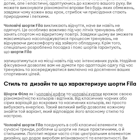
дотик, але і еластичні, адаптуючись до кожного вашого руху. Ви
можете виконувати різноманітні вправи без будь-яких обмежень,
завдяки чому кожен ваш крок, стрибок чи присідання стають
природними і легкими.
Чоловічі шорти Fila
викликають відчуття, наче ви навіть не
одягнуті. Це особливо важливо під час літніх тренувань або
занять спортом на відкритому повітрі. Завдяки цьому ви зможете
максимально насолоджуватися процесом тренувань, не
відчуваючи дискомфорту від зайвого обладунку. Крім того,
спеціально розроблена посадка і пояс шортів гарантують,
що
шорти Fila
залишатимуться на місці навіть під час інтенсивних рухів. Надійне
фіксування дозволяє вам не думати про адаптацію одягу під час
тренувань та зосереджуватися виключно на досягненні ваших
спортивних цілей.
Стиль та дизайн те що характеризує шорти Fila
Шорти Філа
як і
чоловічі кофти
та
чоловічі куртки
вражає своєю
різноманітністю кольорів і відтінків. Від класичних чорних або
сірих варіацій до яскравих та насичених кольорів, які просто
вибухають енергією. Такий великий вибір дозволяє кожному
знайти той варіант, який відповідає його власному стилю та
настрою.
Чоловічі шорти Fila
поєднують в собі класичні елементи та
сучасні тренди, роблячи ці шорти не лише практичними, а й
стильними. Логотип марки часто стає центральним елементом
дизайну, що додає виробам впізнаваності та елегантності. Ви