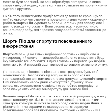
можете бути впевнені, що ваш образ буде виглядати не лише
спортивно, а й модно, навіть коли ви вирушаєте на прогулянку чи
зустріч з друзями.
Окрім того, велика увага приділяється деталям та крою. Сучасні
лінії та ергономічні рішення в поєднанні з вишуканими акцентами
роблять
шорти Fila
чудовим вибором не тільки для спорту, але і
для повсякденного життя. Вони стають важливою частиною
вашого гардеробу, яка виражає вашу особистість і ставлення до
життя.
Шорти Fila для спорту та повсякденного
використання
Шорти Філа
– це не тільки надійний спортивний виріб, але й
універсальний елемент гардероба, який легко впишется в будь-
яку ситуацію вашого життя. Одна з головних переваг цих шортів
полягає в їхній виразній адаптивності до вашого активного ритму.
По-перше, вони ідеально підходять для тренувань будь-якої
інтенсивності. Незалежно від того, чи ви вибралися на
тренажерний зал для важких силових тренувань,
чоловічі шорти
Fila
забезпечать необхідний комфорт та підтримку. Вони
володіють високою вентиляцією, яка запобігає перегріву та
забезпечує оптимальну температуру для вашого тіла.
Чоловічі шорти Fila
легко стають вашими найкращими друзями у
повсякденному житті. З їхнім стильним дизайном та великим
спектром кольорів ви можете легко поєднувати
шорти Філа
із
різноманітними верхами та аксесуарами, створюючи
завершений образ для прогулянок, зустрічей чи відпочинку в