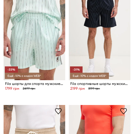
-33%
-31%
Ещё -10% с кодом WEB*
Ещё -10% с кодом WEB*
Fila шорты для спорта мужские COVERCIANO
Fila спортивные шорты мужские с вискозой LUCCA
1799 грн
2199 грн
2699 грн
3199 грн