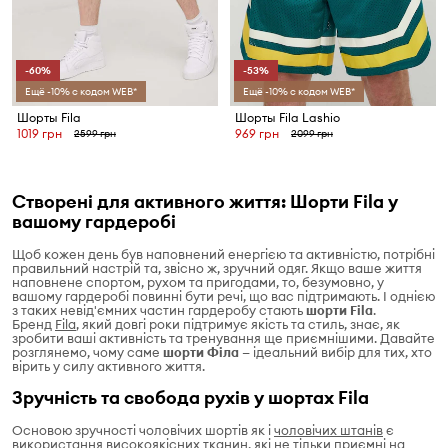
-60%
-53%
Ещё -10% с кодом WEB*
Ещё -10% с кодом WEB*
Шорты Fila
Шорты Fila Lashio
1019 грн
969 грн
2599 грн
2099 грн
Створені для активного життя: Шорти Fila у
вашому гардеробі
Щоб кожен день був наповнений енергією та активністю, потрібні
правильний настрій та, звісно ж, зручний одяг. Якщо ваше життя
наповнене спортом, рухом та пригодами, то, безумовно, у
вашому гардеробі повинні бути речі, що вас підтримають. І однією
з таких невід'ємних частин гардеробу стають
шорти Fila
.
Бренд
Fila
, який довгі роки підтримує якість та стиль, знає, як
зробити ваші активність та тренування ще приємнішими. Давайте
розглянемо, чому саме
шорти Філа
— ідеальний вибір для тих, хто
вірить у силу активного життя.
Зручність та свобода рухів у шортах Fila
Основою зручності чоловічих шортів як і
чоловічих штанів
є
використання високоякісних тканин, які не тільки приємні на