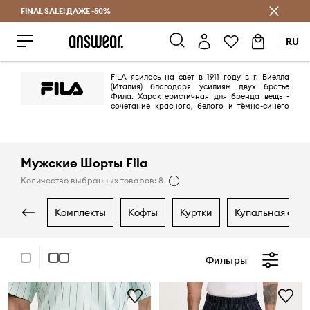
FINAL SALE! ДАЖЕ -50%
Экономь с Answear Club
RU
FILA явилась на свет в 1911 году в г. Биелла
(Италия) благодаря усилиям двух братье
Фила. Характеристичная для бренда вещь -
сочетание красного, белого и тёмно-синего
цветов вместе с узнаваемой сегодня буквой F в квадрате. FILA - это
модно-спортивный бренд - как удобный, так и стильный.
Мужские Шорты Fila
Количество выбранных товаров: 8
комплекты
кофты
куртки
купальная оде
Фильтры