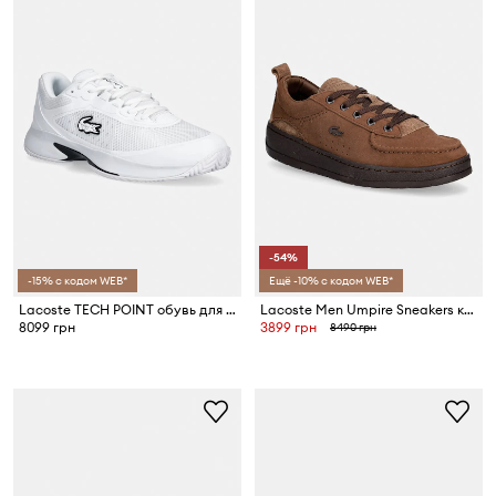
-54%
-15% с кодом WEB*
Ещё -10% с кодом WEB*
Lacoste TECH POINT обувь для мужчин
Lacoste Men Umpire Sneakers кроссовки для мужчин замшевые
8099 грн
3899 грн
8490 грн