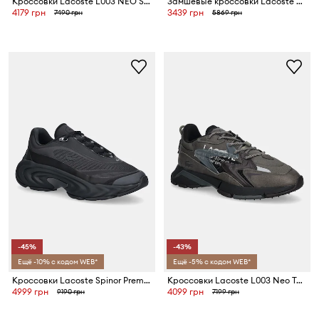
Кроссовки Lacoste L003 NEO SHOT
Замшевые кроссовки Lacoste Aura Club Sneakers
4179 грн
3439 грн
7490 грн
5869 грн
-45%
-43%
Ещё -10% с кодом WEB*
Ещё -5% с кодом WEB*
Кроссовки Lacoste Spinor Premium Sneakers
Кроссовки Lacoste L003 Neo Tech Sneakers
4999 грн
4099 грн
9190 грн
7199 грн