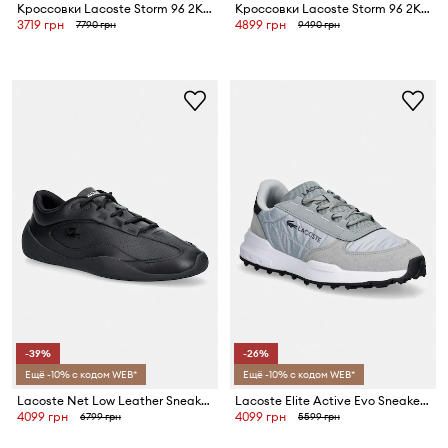
Кроссовки Lacoste Storm 96 2K Sneakers
Кроссовки Lacoste Storm 96 2K Sneakers
3719 грн
4899 грн
7790 грн
9490 грн
-39%
-26%
Ещё -10% с кодом WEB*
Ещё -10% с кодом WEB*
Lacoste Net Low Leather Sneakers кроссовки для мужчин
Lacoste Elite Active Evo Sneakers кроссовки для мужчин
4099 грн
4099 грн
6799 грн
5599 грн