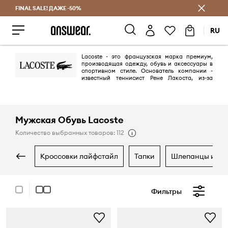
FINAL SALE! ДАЖЕ -50%
Экономь с Answear Club
RU
Lacoste - это французская марка премиум,
производящая одежду, обувь и аксессуары в
спортивном стиле. Основатель компании -
известный теннисист Рене Лакоста, из-за
своей настойчивости на корте получил кличку «Аллигатор», что в
последствии послужило логотипом бренда. Сегодня Lacoste – один
из самых узнаваемых модных брендов в мире.
Мужская Обувь Lacoste
Количество выбранных товаров: 112
кросcовки лайфстайл
тапки
шлепанцы и с
Фильтры