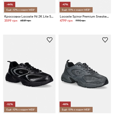
-44%
-47%
Ещё -10% с кодом WEB*
Ещё -10% с кодом WEB*
Кроссовки Lacoste 96 2K Lite Sneakers
Lacoste Spinor Premium Sneakers Tactile Elevation Pack кроссовки для мужчин
3599 грн
4799 грн
6539 грн
9190 грн
-52%
-48%
Ещё -10% с кодом WEB*
Ещё -10% с кодом WEB*