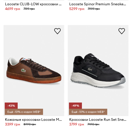
Lacoste CLUB-LOW кроссовки мужские нубуковые
Lacoste Spinor Premium Sneakers Tactile Elevation Pack кроссовки мужские
4699 грн
5299 грн
7199 грн
7999 грн
-43%
-49%
Ещё -10% с кодом WEB*
Ещё -10% с кодом WEB*
Кожаные кроссовки Lacoste Men Baseshot Pro Sneakers
Кроссовки Lacoste Run Set Sneakers
3399 грн
3799 грн
5990 грн
7490 грн