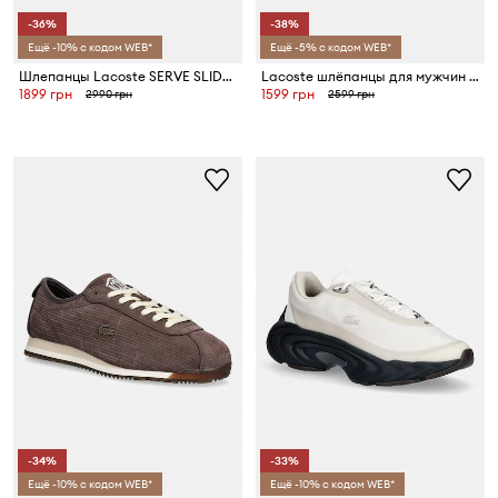
-36%
-38%
Ещё -10% с кодом WEB*
Ещё -5% с кодом WEB*
Шлепанцы Lacoste SERVE SLIDE 2.0
Lacoste шлёпанцы для мужчин SERVE SLIDE 1.0
1899 грн
1599 грн
2990 грн
2599 грн
-34%
-33%
Ещё -10% с кодом WEB*
Ещё -10% с кодом WEB*