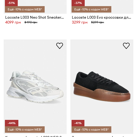
-51%
-37%
Ещё -10% с кодом WEB*
Ещё -10% с кодом WEB*
Lacoste L003 Neo Shot Sneakers Tactile Elevation Pack кроссовки для мужчин
Lacoste L003 Evo кроссовки для мужчин
4099 грн
3299 грн
8490 грн
5299 грн
-44%
-41%
Ещё -10% с кодом WEB*
Ещё -10% с кодом WEB*