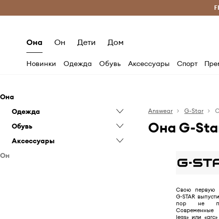
Бесплатная доставка из ЕС (от 2800 грн)
F
Она
Он
Дети
Дом
Новинки
Одежда
Обувь
Аксессуары
Спорт
Пре
Она
Одежда
Answear
G-Star
Она G-Sta
Обувь
Блузки и рубашки
Аксессуары
Джинсы
Кросcовки лайфстайл
Он
Комбинезоны
Мокасины и туфли на плоском
Головные уборы
ходу
Одежда
Кофты
Ремни
Снегоходы
Обувь
Куртки
Рюкзаки
Джинсы
Свою первую 
Ботинки
G-STAR выпусти
Аксессуары
Пальто
Кофты
Кеды
пор не пер
Шлепанцы и сандалии
Современные к
Пиджаки и жилеты
Куртки
Кросcовки лайфстайл
Головные уборы
legs» или «arc