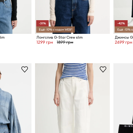
-31%
-42%
Ещё -10% с кодом WEB*
Ещё -10% с
lim
Лонгслив G-Star Crew slim
Джинсы G-
1299 грн
1899 грн
2699 грн