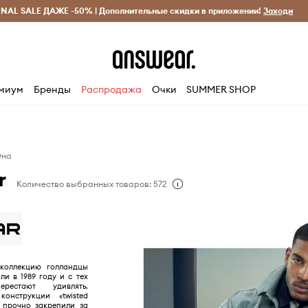
INAL SALE ДАЖЕ -50% | Дополнительные скидки в приложении!
Исключительно оригинальные товары
Экономь с Answ
Заходи
миум
Бренды
Распродажа
Очки
SUMMER SHOP
Она
r
Количество выбранных товаров: 572
коллекцию голландцы
ли в 1989 году и с тех
естают удивлять.
онструкции «twisted
» прочно закрепили за