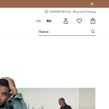
ear Club
-20% на первый заказ
ANSWEARClub
Журнал
Помощь
UA
|
RU