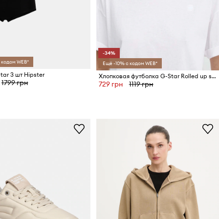
-34%
 кодом WEB*
Ещё -10% с кодом WEB*
ar 3 шт Hipster
Хлопковая футболка G-Star Rolled up sl BF
1799 грн
729 грн
1119 грн