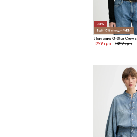
-31%
Ещё -10% с кодом WEB*
Лонгслив G-Star Crew s
1299 грн
1899 грн