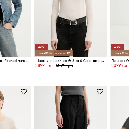
-43%
-29%
Ещё -10% с кодом WEB*
Ещё -10% с
Джинсовая куртка G-Star Pitched hem slim
Шерстяной свитер G-Star 0 Core turtle slim knit
Джинсы G-
2899 грн
5099 грн
3099 грн