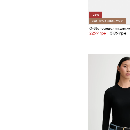
-28%
Ещё -5% с кодом WEB*
2299 грн
3199 грн