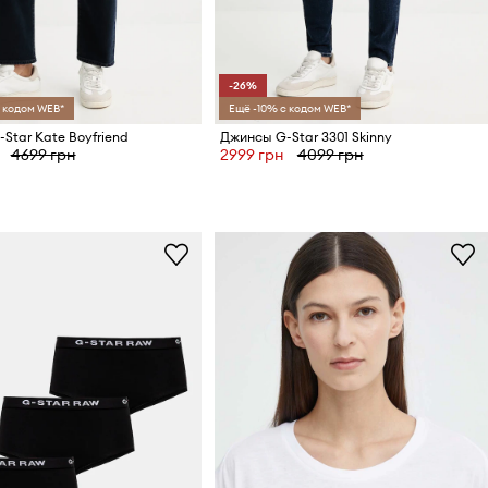
-26%
 кодом WEB*
Ещё -10% с кодом WEB*
Star Kate Boyfriend
Джинсы G-Star 3301 Skinny
4699 грн
2999 грн
4099 грн