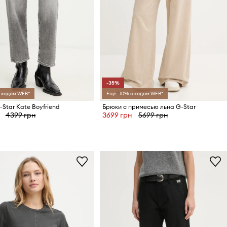
-35%
 кодом WEB*
Ещё -10% с кодом WEB*
Star Kate Boyfriend
Брюки с примесью льна G-Star
4399 грн
3699 грн
5699 грн