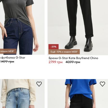
-31%
 кодом WEB*
Ещё -10% с кодом WEB*
 футболка G-Star
Брюки G-Star Kate Boyfriend Chino
1499 грн
2799 грн
4099 грн