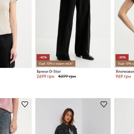
-42%
-35%
Ещё -10% с кодом WEB*
Ещё -10% с
Брюки G-Star
Хлопковая
2699 грн
4699 грн
969 грн