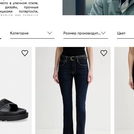
есто в уличном стиле.
й дизайн, прочные
ками потертости,
 подход для создания
 лишь небольшая часть
 бренда G-STAR.
Категория
Размер производителя
Цвет