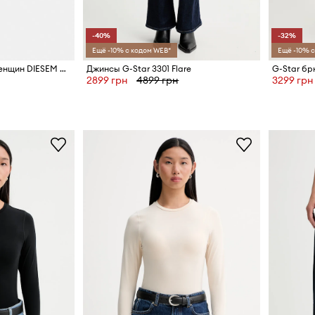
-40%
-32%
Ещё -10% с кодом WEB*
Ещё -10% с
G-Star сандалии для женщин DIESEM BSC W
Джинсы G-Star 3301 Flare
2899 грн
4899 грн
3299 грн