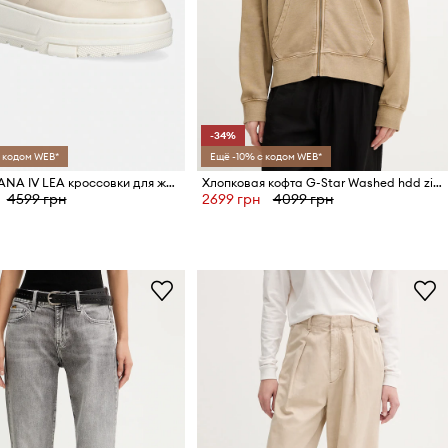
-34%
 кодом WEB*
Ещё -10% с кодом WEB*
G-Star LHANA IV LEA кроссовки для женщин
Хлопковая кофта G-Star Washed hdd zip relaxed
4599 грн
2699 грн
4099 грн