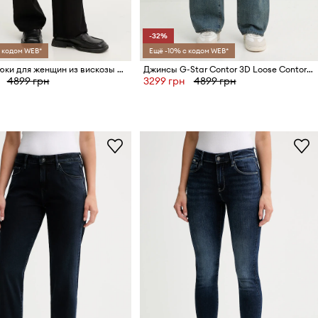
-32%
 кодом WEB*
Ещё -10% с кодом WEB*
G-Star брюки для женщин из вискозы Pleated chino
Джинсы G-Star Contor 3D Loose Contor 3D Loose
4899 грн
3299 грн
4899 грн