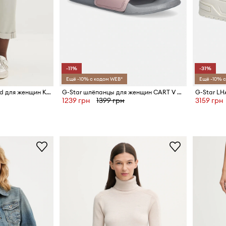
-11%
-31%
Ещё -10% с кодом WEB*
Ещё -10% с
G-Star джинсы boyfriend для женщин Kate Boyfriend
G-Star шлёпанцы для женщин CART V BLK W
1239 грн
1399 грн
3159 грн