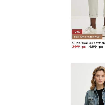
-28%
Ещё -10% с кодом WEB*
3499 грн
4899 грн