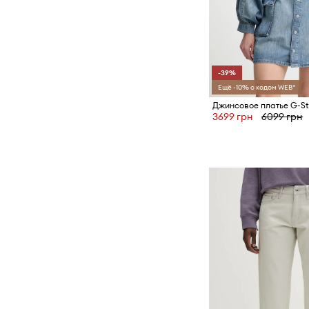
-39%
Ещё -10% с кодом WEB*
Джинсовое платье G-St
3699 грн
6099 грн