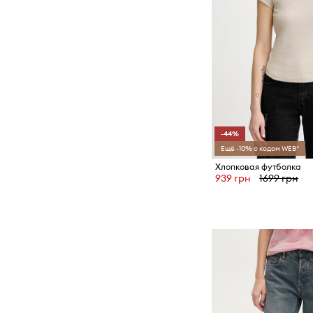
-44%
Ещё -10% с кодом WEB*
Хлопковая футболка
939 грн
1699 грн