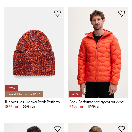
-29%
Ещё -10% с кодом WEB*
-20%
Шерстяная шапка Peak Performance Mason
Peak Performance пуховая куртка для мужчин Helium Down
1899 грн
9499 грн
2699 грн
11999 грн