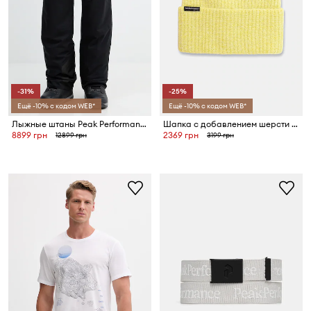
-31%
-25%
Ещё -10% с кодом WEB*
Ещё -10% с кодом WEB*
Лыжные штаны Peak Performance Maroon
Шапка с добавлением шерсти Peak Performance Woolblend Hat
8899 грн
2369 грн
12899 грн
3199 грн