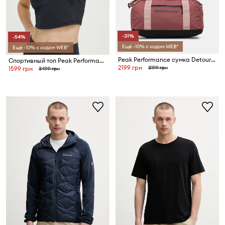
-31%
-54%
Ещё -10% с кодом WEB*
Ещё -10% с кодом WEB*
Peak Performance сумка Detour 35L
Спортивный топ Peak Performance Power
2199 грн
3199 грн
1599 грн
3499 грн