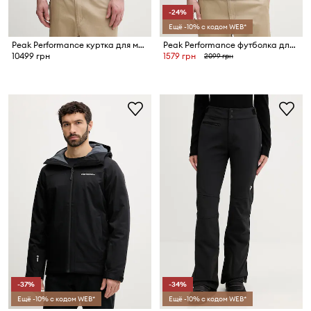
-24%
Ещё -10% с кодом WEB*
Peak Performance куртка для мужчин Helium Down
Peak Performance футболка для мужчин из хлопка Original Small Logo
10499 грн
1579 грн
2099 грн
-37%
-34%
Ещё -10% с кодом WEB*
Ещё -10% с кодом WEB*