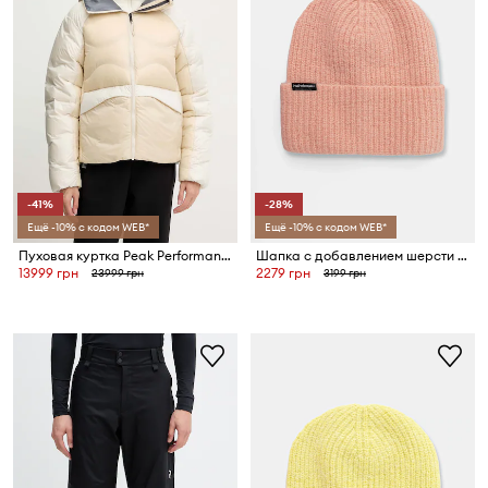
-41%
-28%
Ещё -10% с кодом WEB*
Ещё -10% с кодом WEB*
Пуховая куртка Peak Performance HELIUM
Шапка с добавлением шерсти Peak Performance Woolblend Hat
13999 грн
2279 грн
23999 грн
3199 грн