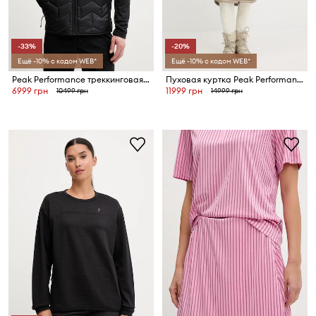
-33%
-20%
Ещё -10% с кодом WEB*
Ещё -10% с кодом WEB*
Peak Performance треккинговая куртка мужская Elevate Liner Hybrid
Пуховая куртка Peak Performance HELIUM
6999 грн
11999 грн
10499 грн
14999 грн