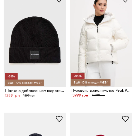
-35%
-31%
Ещё -10% с кодом WEB*
Ещё -10% с кодом WEB*
Пуховая лыжная куртка Peak Performance Glissade
Шапка с добавлением шерсти Peak Performance Switch
13999 грн
21599 грн
1299 грн
1899 грн