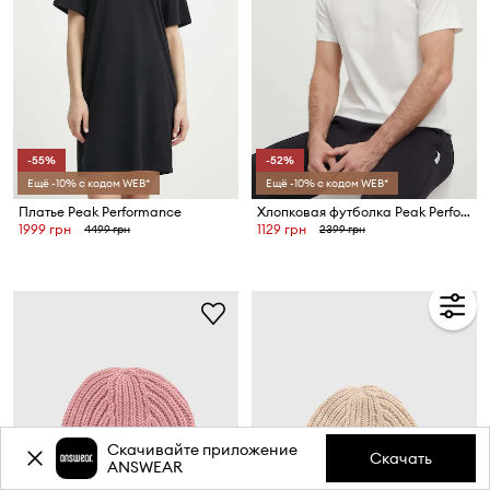
-55%
-52%
Ещё -10% с кодом WEB*
Ещё -10% с кодом WEB*
Платье Peak Performance
Хлопковая футболка Peak Performance
1999 грн
1129 грн
4499 грн
2399 грн
Скачивайте приложение
Скачать
ANSWEAR