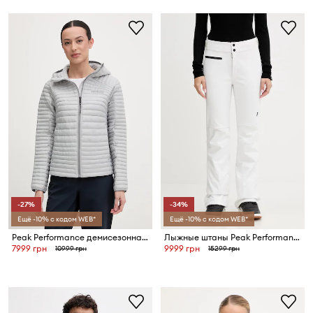
-27%
-34%
Ещё -10% с кодом WEB*
Ещё -10% с кодом WEB*
Peak Performance демисезонная куртка для женщин Monolight Liner
Лыжные штаны Peak Performance
7999 грн
9999 грн
10999 грн
15299 грн