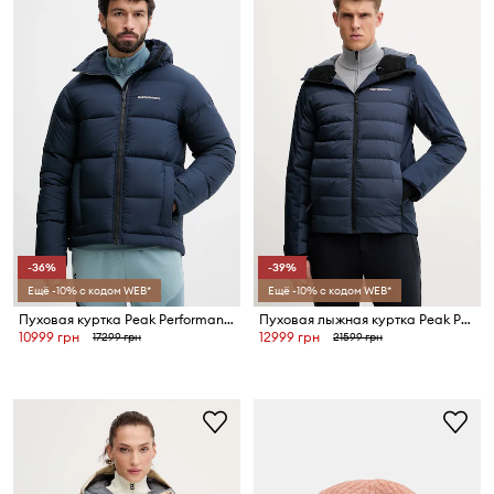
-36%
-39%
Ещё -10% с кодом WEB*
Ещё -10% с кодом WEB*
Пуховая куртка Peak Performance Rivel
Пуховая лыжная куртка Peak Performance Shred
10999 грн
12999 грн
17299 грн
21599 грн