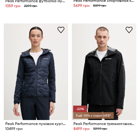
Peak Performance спортивная кофта для женщин из флиса Freelight Alpha
Peak Performance футболка мужская Explore Graphic
5699 грн
8399 грн
1059 грн
2299 грн
-22%
Ещё -10% с кодом WEB*
Peak Performance пуховая куртка для женщин Helium Down
Peak Performance треккинговая куртка для мужчин Trail Hipe
10499 грн
8499 грн
10999 грн