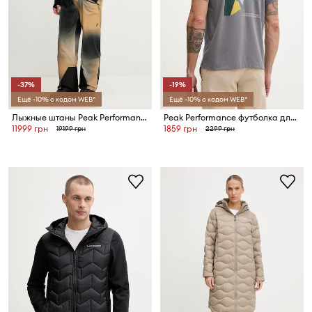
-37%
-19%
Ещё -10% с кодом WEB*
Ещё -10% с кодом WEB*
Лыжные штаны Peak Performance
Peak Performance футболка для мужчин Explore Graphic
11999 грн
1859 грн
19199 грн
2299 грн