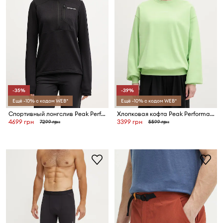
-35%
-39%
Ещё -10% с кодом WEB*
Ещё -10% с кодом WEB*
Спортивный лонгслив Peak Performance Trail
Хлопковая кофта Peak Performance
4699 грн
3399 грн
7299 грн
5599 грн