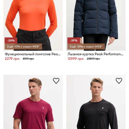
-28%
-39%
Ещё -10% с кодом WEB*
Ещё -10% с кодом WEB*
Функциональный лонгслив Peak Performance Spirit
Лыжная куртка Peak Performance Shred
2279 грн
12999 грн
3199 грн
21599 грн