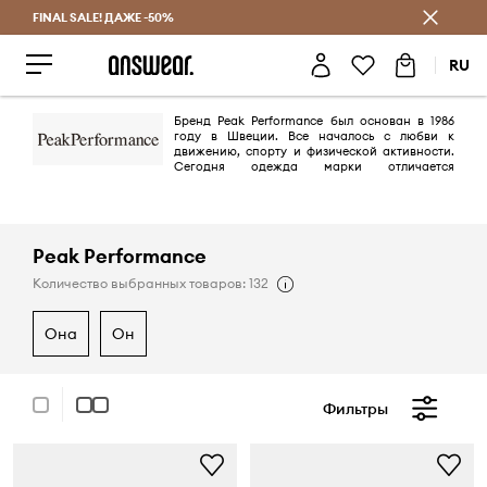
FINAL SALE! ДАЖЕ -50%
Экономь с Answear Club
RU
Бренд Peak Performance был основан в 1986
году в Швеции. Все началось с любви к
движению, спорту и физической активности.
Сегодня одежда марки отличается
качественным производством с использованием технических
материалов, которые обеспечивают комфорт при ношении для самых
требовательных любителей спорта. Дизайн Peak Performance - это
сочетание функциональности и модных тенденций.
Peak Performance
Количество выбранных товаров: 132
она
он
Фильтры