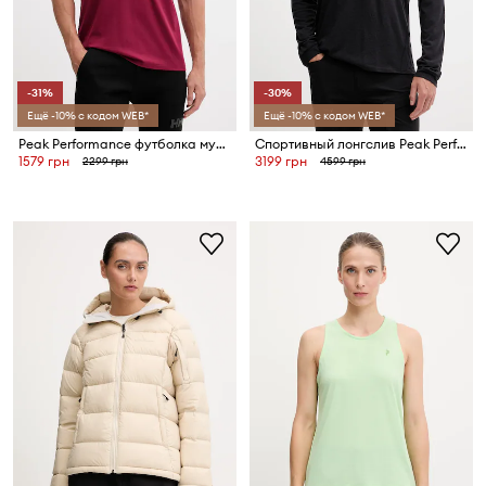
-31%
-30%
Ещё -10% с кодом WEB*
Ещё -10% с кодом WEB*
Peak Performance футболка мужская Explore Graphic
Спортивный лонгслив Peak Performance
1579 грн
3199 грн
2299 грн
4599 грн