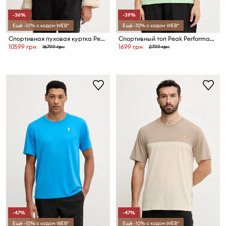
-36%
-39%
Ещё -10% с кодом WEB*
Ещё -10% с кодом WEB*
Спортивная пуховая куртка Peak Performance Frost
Спортивный топ Peak Performance
10599 грн
1699 грн
16799 грн
2799 грн
-47%
-47%
Ещё -10% с кодом WEB*
Ещё -10% с кодом WEB*