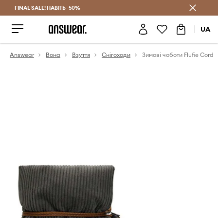
FINAL SALE! НАВІТЬ -50%
Заощаджуй з Answear Club
UA
Answear
Вона
Взуття
Снігоходи
Зимові чоботи Flufie Cord