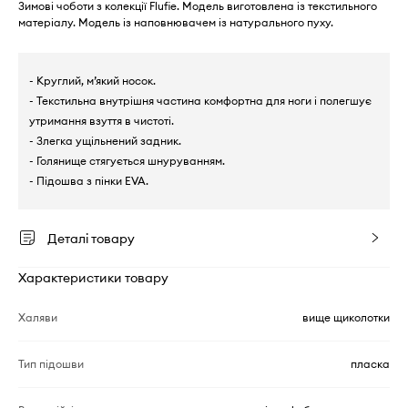
Зимові чоботи з колекції Flufie. Модель виготовлена із текстильного
матеріалу. Модель із наповнювачем із натурального пуху.
- Круглий, м’який носок.
- Текстильна внутрішня частина комфортна для ноги і полегшує
утримання взуття в чистоті.
- Злегка ущільнений задник.
- Голянище стягується шнуруванням.
- Підошва з пінки EVA.
Деталі товару
Характеристики товару
Халяви
вище щиколотки
Тип підошви
пласка