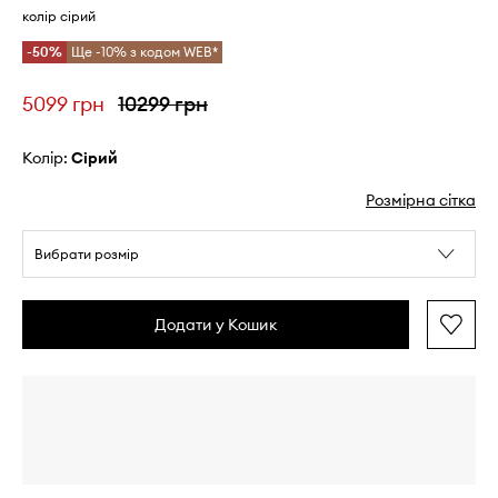
колір сірий
-50%
Ще -10% з кодом WEB*
5099 грн
10299 грн
Колір:
сірий
Розмірна сітка
Вибрати розмір
Додати у Кошик