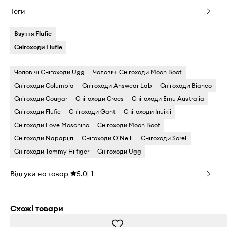
Теги
Взуття Flufie
Снігоходи Flufie
Чоловічі Снігоходи Ugg
Чоловічі Снігоходи Moon Boot
Снігоходи Columbia
Снігоходи Answear Lab
Снігоходи Bianco
Снігоходи Cougar
Снігоходи Crocs
Снігоходи Emu Australia
Снігоходи Flufie
Снігоходи Gant
Снігоходи Inuikii
Снігоходи Love Moschino
Снігоходи Moon Boot
Снігоходи Napapijri
Снігоходи O'Neill
Снігоходи Sorel
Снігоходи Tommy Hilfiger
Снігоходи Ugg
Відгуки на товар
5.0
1
Схожі товари