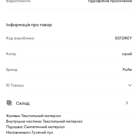
Водостійкість
гідрофобне просочення
Інформація про товар
Код виробника
S07.GREY
Колір
сірий
Бренд
Flufie
ID Товару
Склад
Халяви: Текстильний матеріал
Внутрішня частина: Текстильний матеріал
Підошва: Синтетичний матеріал
Наповнювач: Гусячий пух