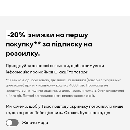
-20%
знижки на першу
покупку** за підписку на
розсилку.
Приєднуйся до нашої спільноти, щоб отримувати
інформацію про найновіші акції та товари.
**Знижка є одноразовою, діє лише на новинки (товари з "чорними"
цінниками) при мінімальному кошику 4000 грн. Промокод не
поєднується з іншими акціями, а деякі товари можуть бути виключені
з його дії. Деталі за посиланням:
виключення з акції
.
Ми хочемо, щоб у Твою поштову скриньку потрапляло лише
те, що справді Тебе цікавить. Скажи, будь ласка, це:
Жіноча мода