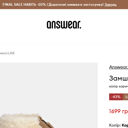
рн)
FINAL SALE НАВІТЬ -50% | Додаткові знижки в застосунку!
Лише оригінальні товари
Заощаджуй з Answear Clu
Заходь
wear.LAB
Answear
Замше
колір кори
-43%
Щ
1699 г
Колір:
к