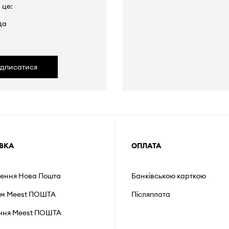
 це:
да
ідписатися
ВКА
ОПЛАТА
лення Нова Пошта
Банківською карткою
ом Meest ПОШТА
Післяплата
ення Мeest ПОШТА