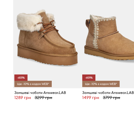
-60%
-60%
Ще -10% з кодом WEB*
Ще -10% з кодом WEB*
Замшеві чоботи Answear.LAB
Замшеві чоботи Answear.LA
1289 грн
3299 грн
1499 грн
3799 грн