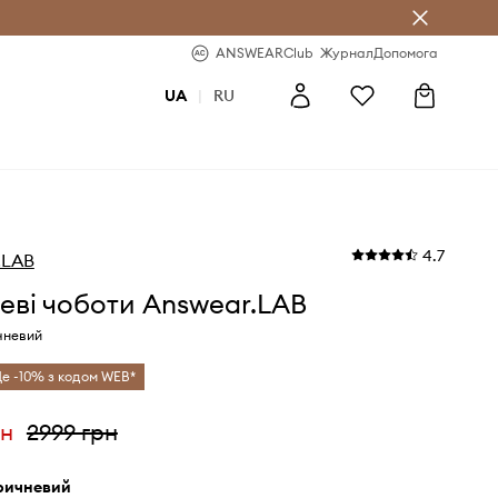
b
-20% на перше замовлення
ANSWEARClub
Журнал
Допомога
UA
|
RU
4.7
.LAB
ві чоботи Answear.LAB
чневий
е -10% з кодом WEB*
рн
2999 грн
оричневий