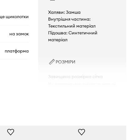
Халяви: Замша
ще щиколотки
Внутрішня частина:
Текстильний матеріал
Підошва: Синтетичний
на замок
матеріал
платформа
РОЗМІРИ
Завищена розмірна сітка
Ми рекомендуємо вибирати менший
розмір, ніж Ви зазвичай носите.
TX-241010.cjk
Розмірна сітка
коричневий
Answear.LAB