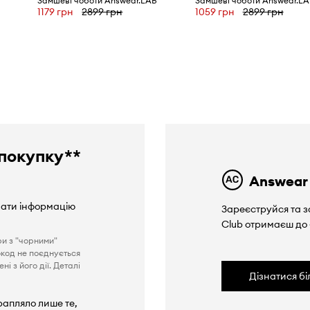
B
Замшеві чоботи Answear.LAB
Замшеві чоботи Answear.LA
1179 грн
2899 грн
1059 грн
2899 грн
покупку**
Answear
вати інформацію
Зареєструйся та з
Club отримаєш до
ри з "чорними"
окод не поєднується
і з його дії. Деталі
Дізнатися б
рапляло лише те,