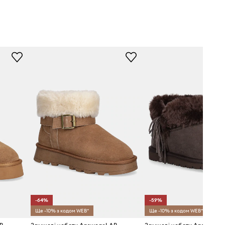
-64%
-59%
Ще -10% з кодом WEB*
Ще -10% з кодом WEB*