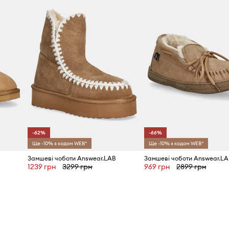
Виробник
ID Товару
-62%
-66%
Ще -10% з кодом WEB*
Ще -10% з кодом WEB*
B
Замшеві чоботи Answear.LAB
Замшеві чоботи Answear.LA
1239 грн
3299 грн
969 грн
2899 грн