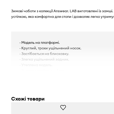
Зимові чоботи з колекції Answear. LAB виготовлені із замші
устілкою, яка комфортна для стопи і дозволяє легко утримув
- Модель на платформі.
- Круглий, трохи ущільнений носок.
- Застібається на блискавку.
- Злегка ущільнений задник.
- Утеплена модель.
- Висота платформи: 4 cm.
- Довжина устілки становить: 25 cm.
- Параметри вказані для розміру: 37.
Схожі товари