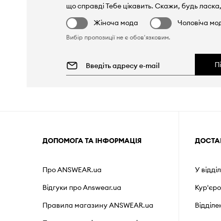
що справді Тебе цікавить. Скажи, будь ласка,
Жіноча мода
Чоловіча мо
Вибір пропозиції не є обов'язковим.
П
ДОПОМОГА ТА ІНФОРМАЦІЯ
ДОСТА
Про ANSWEAR.ua
У відді
Відгуки про Answear.ua
Кур'єр
Правила магазину ANSWEAR.ua
Відділ