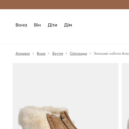
Безкоштовна доставка з ЄС (від 2800 г
Вона
Він
Діти
Дім
Answear
Вона
Взуття
Снігоходи
Замшеві чоботи Ans