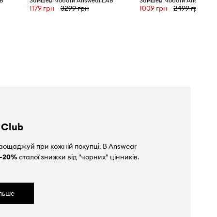
B
Замшеві чоботи Answear.LAB
Замшеві чоботи Answear.L
1179 грн
3299 грн
1009 грн
2499 грн
 Club
аощаджуй при кожній покупці. В Answear
-20%
сталої знижки від "чорних" цінників.
ільше