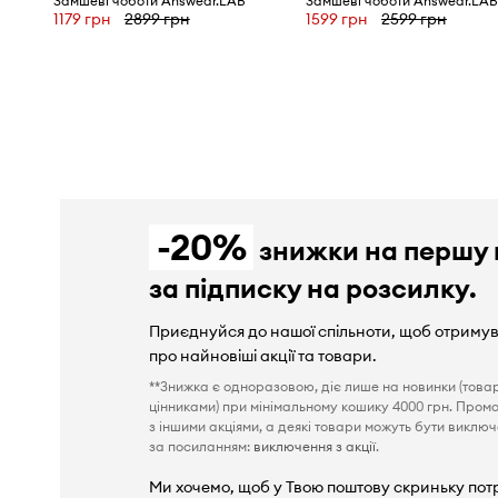
Замшеві чоботи Answear.LAB
Замшеві чоботи Answear.LA
1179 грн
2899 грн
1599 грн
2599 грн
-20%
знижки на першу 
за підписку на розсилку.
Приєднуйся до нашої спільноти, щоб отриму
про найновіші акції та товари.
**Знижка є одноразовою, діє лише на новинки (това
цінниками) при мінімальному кошику 4000 грн. Пром
з іншими акціями, а деякі товари можуть бути виключен
за посиланням:
виключення з акції
.
Ми хочемо, щоб у Твою поштову скриньку пот