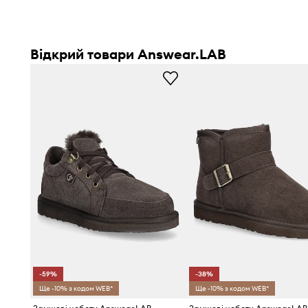
Відкрий товари Answear.LAB
-59%
-38%
Ще -10% з кодом WEB*
Ще -10% з кодом WEB*