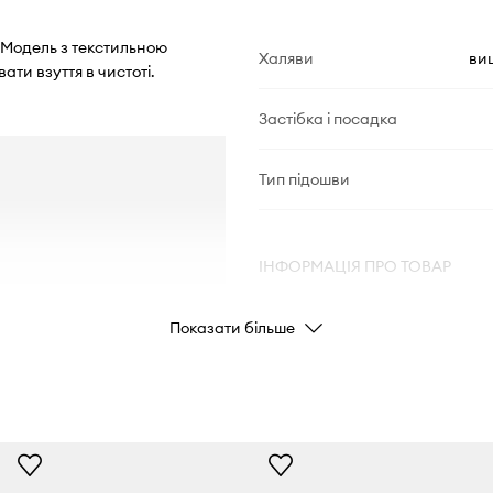
. Модель з текстильною
Халяви
ви
ати взуття в чистоті.
Застібка і посадка
Тип підошви
ІНФОРМАЦІЯ ПРО ТОВАР
Показати більше
Код виробника
Колір
Бренд