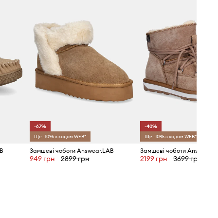
-67%
-40%
Ще -10% з кодом WEB*
Ще -10% з кодом WEB*
B
Замшеві чоботи Answear.LAB
Замшеві чоботи Answear.L
949 грн
2899 грн
2199 грн
3699 грн