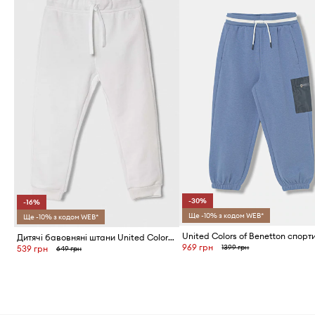
-30%
-16%
Ще -10% з кодом WEB*
Ще -10% з кодом WEB*
Дитячі бавовняні штани United Colors of Benetton
969 грн
1399 грн
539 грн
649 грн