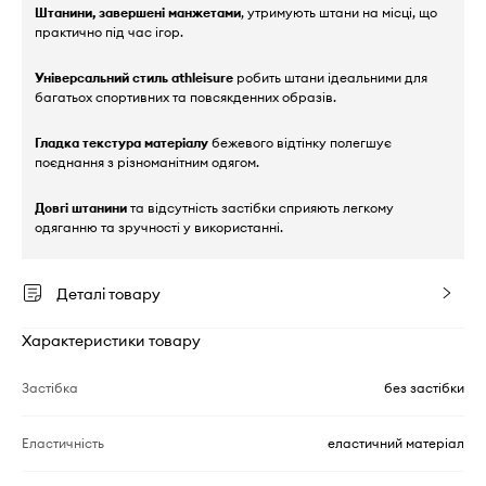
Штанини, завершені манжетами
, утримують штани на місці, що
практично під час ігор.
Універсальний
стиль athleisure
робить штани ідеальними для
багатьох спортивних та повсякденних образів.
Гладка текстура матеріалу
бежевого відтінку полегшує
поєднання з різноманітним одягом.
Довгі штанини
та відсутність застібки сприяють легкому
одяганню та зручності у використанні.
Деталі товару
Характеристики товару
Застібка
без застібки
Еластичність
еластичний матеріал