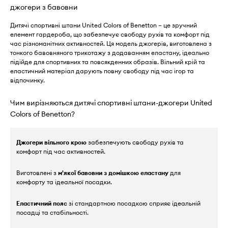
джогери з бавовни
Дитячі спортивні штани United Colors of Benetton – це зручний
елемент гардероба, що забезпечує свободу рухів та комфорт під
час різноманітних активностей. Ця модель джогерів, виготовлена з
тонкого бавовняного трикотажу з додаванням еластану, ідеально
підійде для спортивних та повсякденних образів. Вільний крій та
еластичний матеріал дарують повну свободу під час ігор та
відпочинку.
Чим вирізняються дитячі спортивні штани-джогери United
Colors of Benetton?
Джогери вільного крою
забезпечують свободу рухів та
комфорт під час активностей.
Виготовлені з
м'якої бавовни з домішкою еластану
для
комфорту та ідеальної посадки.
Еластичний пояс
зі стандартною посадкою сприяє ідеальній
посадці та стабільності.