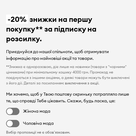
-20%
знижки на першу
покупку** за підписку на
розсилку.
Приєднуйся до нашої спільноти, щоб отримувати
інформацію про найновіші акції та товари.
**Знижка є одноразовою, діє лише на новинки (товари з "чорними"
цінниками) при мінімальному кошику 4000 грн. Промокод не
поєднується з іншими акціями, а деякі товари можуть бути виключені
з його дії. Деталі за посиланням:
виключення з акції
.
Ми хочемо, щоб у Твою поштову скриньку потрапляло лише
те, що справді Тебе цікавить. Скажи, будь ласка, це:
Жіноча мода
Чоловіча мода
Вибір пропозиції не є обов'язковим.