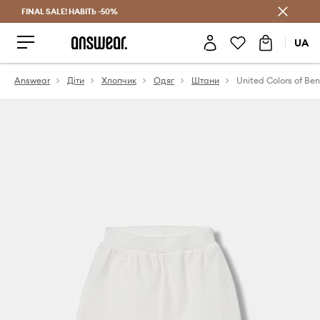
FINAL SALE! НАВІТЬ -50%
Заощаджуй з Answear Club
UA
Answear
Діти
Хлопчик
Одяг
Штани