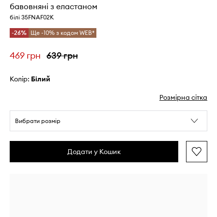
бавовняні з еластаном
білі 35FNAF02K
-26%
Ще -10% з кодом WEB*
469 грн
639 грн
Колір:
білий
Розмірна сітка
Вибрати розмір
Додати у Кошик