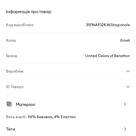
Інформація про товар
Код виробника
35FNAF02K.W.Stagionale
Колір
білий
Бренд
United Colors of Benetton
Виробник
ID Товару
Матеріал
Весь виріб
:
96% Бавовна, 4% Еластан
Теги