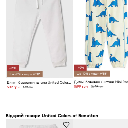
-40%
-16%
Ще -10% з кодом WEB*
Ще -10% з кодом WEB*
Дитячі бавовняні штани United Colors of Benetton
1599 грн
2699 грн
539 грн
649 грн
Відкрий товари United Colors of Benetton