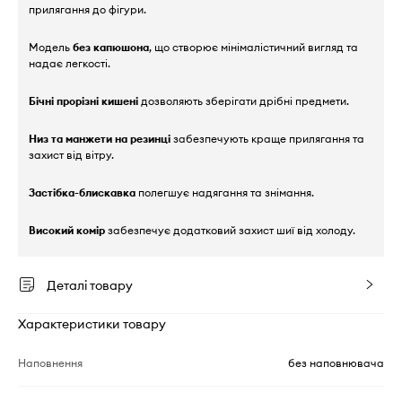
прилягання до фігури.
Модель
без капюшона
, що створює мінімалістичний вигляд та
надає легкості.
Бічні прорізні кишені
дозволяють зберігати дрібні предмети.
Низ та манжети на резинці
забезпечують краще прилягання та
захист від вітру.
Застібка-блискавка
полегшує надягання та знімання.
Високий комір
забезпечує додатковий захист шиї від холоду.
Деталі товару
Характеристики товару
Наповнення
без наповнювача