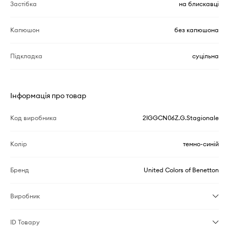
Застібка
на блискавці
Капюшон
без капюшона
Підкладка
суцільна
Інформація про товар
Код виробника
2IGGCN06Z.G.Stagionale
Колір
темно-синій
Бренд
United Colors of Benetton
Виробник
ID Товару