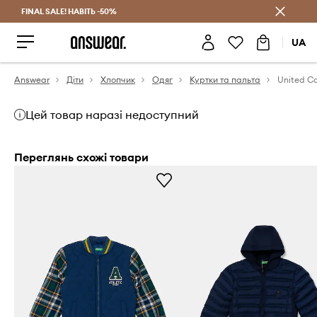
FINAL SALE! НАВІТЬ -50%
Заощаджуй з Answear Club
UA
Answear
Діти
Хлопчик
Одяг
Куртки та пальта
Цей товар наразі недоступний
Переглянь схожі товари