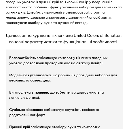
погодних умовах. Її прямий крій та високий комір у поєднанні з
вологостійкістю роблять її функціональним вибором для весняних та
осінніх днів. Дизайн, витриманий у стилях casual, urban та
молодіжному, ідеально вписується в динамічний спосіб життя,
пропонуючи свободу рухів та сучасний вигляд.
Демісезонна куртка для хлопчика United Colors of Benetton
– основні характеристики та функціональні особливості
Вологостійкість
забезпечує комфорт у мінливих погодних
умовах, дозволяючи проводити час на свіжому повітрі.
Модель
без утеплювача
, що робить її відповідним вибором для
весняних та осінніх днів.
Виготовлена з
тканини
, що забезпечує довговічність та
легкість у догляді.
Суцільна підкладка
забезпечує зручність носіння та
додатковий комфорт.
Прямий крій
забезпечує свободу рухів та комфортне