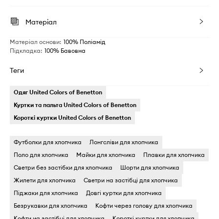
Матеріал
Матеріал основи
:
100% Поліамід
Підкладка
:
100% Бавовна
Теги
Одяг United Colors of Benetton
Куртки та пальта United Colors of Benetton
Короткі куртки United Colors of Benetton
Футболки для хлопчика
Лонгсліви для хлопчика
Поло для хлопчика
Майки для хлопчика
Плавки для хлопчика
Светри без застібки для хлопчика
Шорти для хлопчика
Жилети для хлопчика
Светри на застібці для хлопчика
Піджаки для хлопчика
Довгі куртки для хлопчика
Безрукавки для хлопчика
Кофти через голову для хлопчика
Кофти иа застібці для хлопчика
Короткі куртки для хлопчика