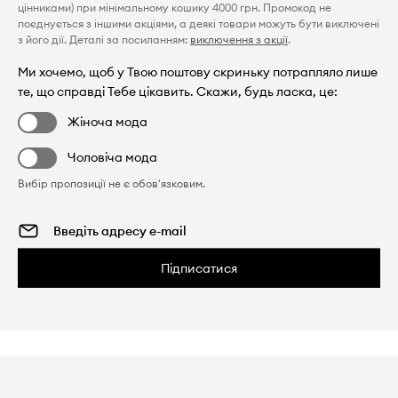
цінниками) при мінімальному кошику 4000 грн. Промокод не
поєднується з іншими акціями, а деякі товари можуть бути виключені
з його дії. Деталі за посиланням:
виключення з акції
.
Ми хочемо, щоб у Твою поштову скриньку потрапляло лише
те, що справді Тебе цікавить. Скажи, будь ласка, це:
Жіноча мода
Чоловіча мода
Вибір пропозиції не є обов'язковим.
Підписатися