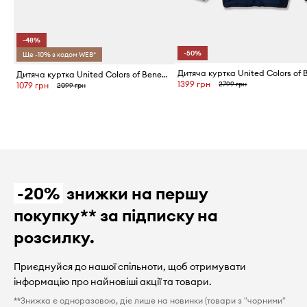
-48%
-50%
Ще -10% з кодом WEB*
Дитяча куртка United Colors of Benetton
1399 грн
2799 грн
1079 грн
2099 грн
-20%
знижки на першу
покупку** за підписку на
розсилку.
Приєднуйся до нашої спільноти, щоб отримувати
інформацію про найновіші акції та товари.
**Знижка є одноразовою, діє лише на новинки (товари з "чорними"