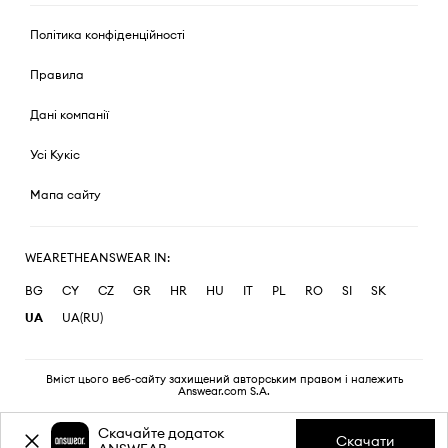
Політика конфіденційності
Правила
Дані компанії
Усі Кукіс
Мапа сайту
WEARETHEANSWEAR IN:
BG
CY
CZ
GR
HR
HU
IT
PL
RO
SI
SK
UA
UA(RU)
Вміст цього веб-сайту захищений авторським правом і належить
Answear.com S.A.
Скачайте додаток
Скачати