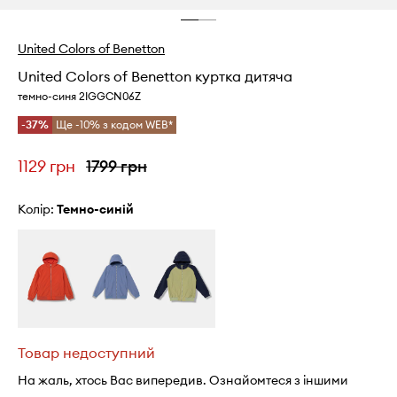
United Colors of Benetton
United Colors of Benetton куртка дитяча
темно-синя 2IGGCN06Z
-37%
Ще -10% з кодом WEB*
1129 грн
1799 грн
Колір:
темно-синій
Товар недоступний
На жаль, хтось Вас випередив. Ознайомтеся з іншими