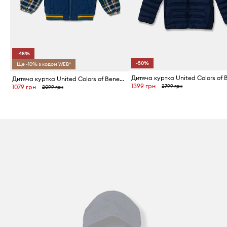
-48%
-50%
Ще -10% з кодом WEB*
Дитяча куртка United Colors of Benetton
1399 грн
2799 грн
1079 грн
2099 грн