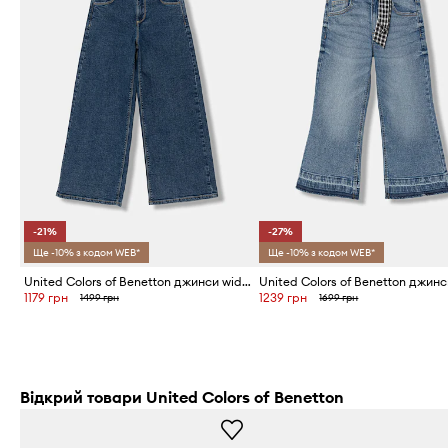
-21%
-27%
Ще -10% з кодом WEB*
Ще -10% з кодом WEB*
United Colors of Benetton джинси wide leg дитячі
1179 грн
1239 грн
1499 грн
1699 грн
Відкрий товари United Colors of Benetton