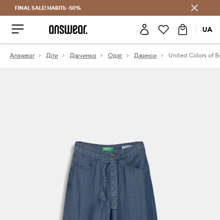
FINAL SALE! НАВІТЬ -50%
Заощаджуй з Answear Club
UA
Answear
Діти
Дівчинка
Одяг
Джинси