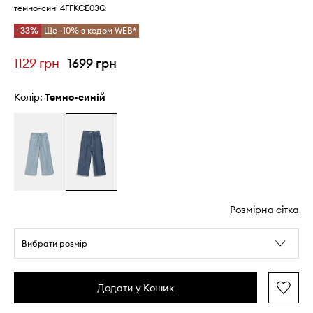
темно-сині 4FFKCE03Q
-33%
Ще -10% з кодом WEB*
1129 грн
1699 грн
Колір:
темно-синій
Розмірна сітка
Вибрати розмір
Додати у Кошик