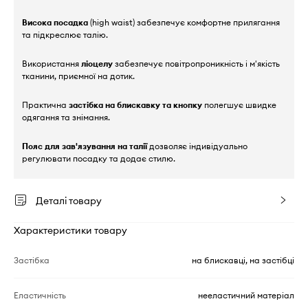
Висока посадка
(high waist) забезпечує комфортне прилягання
та підкреслює талію.
Використання
ліоцелу
забезпечує повітропроникність і м'якість
тканини, приємної на дотик.
Практична
застібка на блискавку та кнопку
полегшує швидке
одягання та знімання.
Пояс для зав'язування на талії
дозволяє індивідуально
регулювати посадку та додає стилю.
Деталі товару
Характеристики товару
Застібка
на блискавці, на застібці
Еластичність
нееластичний матеріал