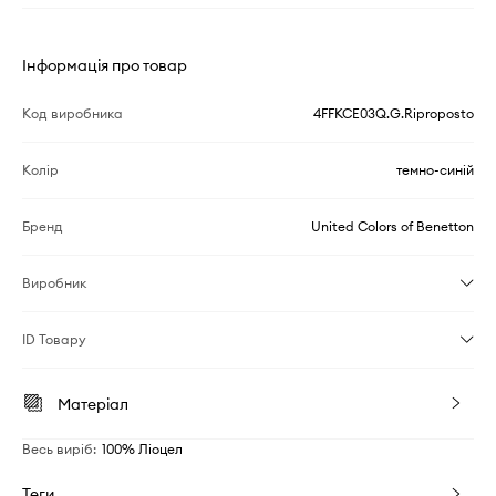
Інформація про товар
Код виробника
4FFKCE03Q.G.Riproposto
Колір
темно-синій
Бренд
United Colors of Benetton
Виробник
ID Товару
Матеріал
Весь виріб
:
100% Ліоцел
Теги