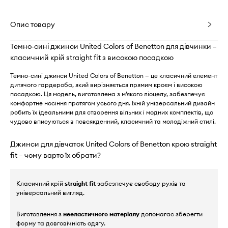
Опис товару
Темно-сині джинси United Colors of Benetton для дівчинки –
класичний крій straight fit з високою посадкою
Темно-сині джинси United Colors of Benetton — це класичний елемент
дитячого гардероба, який вирізняється прямим кроєм і високою
посадкою. Ця модель, виготовлена з м’якого ліоцелу, забезпечує
комфортне носіння протягом усього дня. Їхній універсальний дизайн
робить їх ідеальними для створення вільних і модних комплектів, що
чудово вписуються в повсякденний, класичний та молодіжний стилі.
Джинси для дівчаток United Colors of Benetton крою straight
fit – чому варто їх обрати?
Класичний крій
straight fit
забезпечує свободу рухів та
універсальний вигляд.
Виготовлення з
нееластичного матеріалу
допомагає зберегти
форму та довговічність одягу.