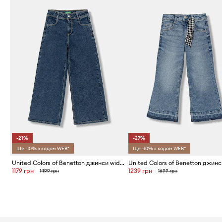
-21%
-27%
Ще -10% з кодом WEB*
Ще -10% з кодом WEB*
United Colors of Benetton джинси wide leg дитячі
1179 грн
1239 грн
1499 грн
1699 грн