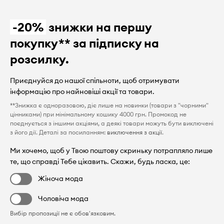
-20%
знижки на першу
покупку** за підписку на
розсилку.
Приєднуйся до нашої спільноти, щоб отримувати
інформацію про найновіші акції та товари.
**Знижка є одноразовою, діє лише на новинки (товари з "чорними"
цінниками) при мінімальному кошику 4000 грн. Промокод не
поєднується з іншими акціями, а деякі товари можуть бути виключені
з його дії. Деталі за посиланням:
виключення з акції
.
Ми хочемо, щоб у Твою поштову скриньку потрапляло лише
те, що справді Тебе цікавить. Скажи, будь ласка, це:
Жіноча мода
Чоловіча мода
Вибір пропозиції не є обов'язковим.