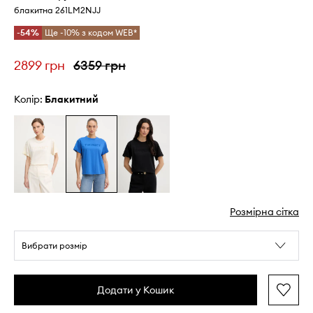
блакитна 261LM2NJJ
-54%
Ще -10% з кодом WEB*
2899 грн
6359 грн
Колір:
блакитний
Розмірна сітка
Вибрати розмір
Додати у Кошик