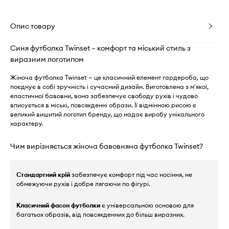
Опис товару
Синя футболка Twinset – комфорт та міський стиль з
виразним логотипом
Жіноча футболка Twinset — це класичний елемент гардероба, що
поєднує в собі зручність і сучасний дизайн. Виготовлена з м'якої,
еластичної бавовни, вона забезпечує свободу рухів і чудово
вписується в міські, повсякденні образи. Її відмінною рисою є
великий вишитий логотип бренду, що надає виробу унікального
характеру.
Чим вирізняється жіноча бавовняна футболка Twinset?
Стандартний крій
забезпечує комфорт під час носіння, не
обмежуючи рухів і добре лягаючи по фігурі.
Класичний фасон футболки
є універсальною основою для
багатьох образів, від повсякденних до більш виразних.