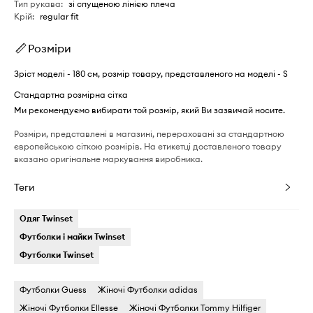
Тип рукава
:
зі спущеною лінією плеча
Крій
:
regular fit
Розміри
Зріст моделі - 180 см, розмір товару, представленого на моделі - S
Стандартна розмірна сітка
Ми рекомендуємо вибирати той розмір, який Ви зазвичай носите.
Розміри, представлені в магазині, перераховані за стандартною
європейською сіткою розмірів. На етикетці доставленого товару
вказано оригінальне маркування виробника.
Теги
Одяг Twinset
Футболки і майки Twinset
Футболки Twinset
Футболки Guess
Жіночі Футболки adidas
Жіночі Футболки Ellesse
Жіночі Футболки Tommy Hilfiger