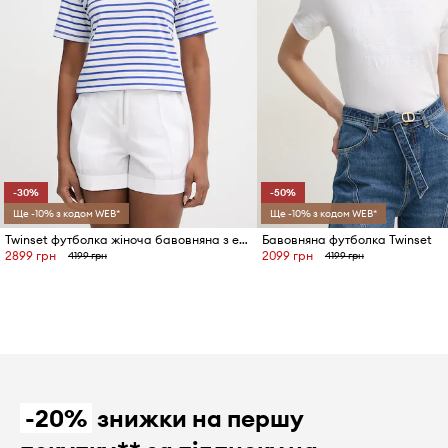
-30%
-50%
Ще -10% з кодом WEB*
Ще -10% з кодом WEB*
Twinset футболка жіноча бавовняна з еластаном
Бавовняна футболка Twinset
2899 грн
2099 грн
4199 грн
4199 грн
-20%
знижки на першу