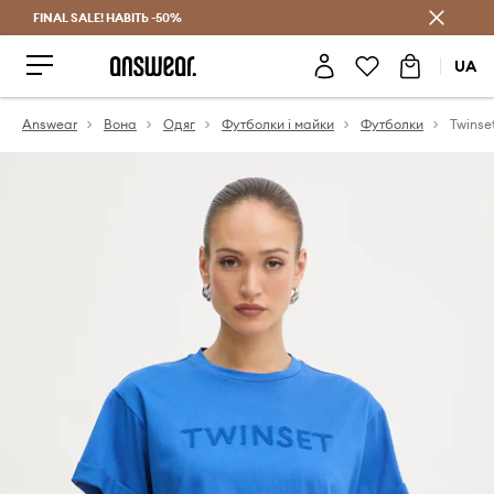
FINAL SALE! НАВІТЬ -50%
Заощаджуй з Answear Club
UA
Answear
Вона
Одяг
Футболки і майки
Футболки