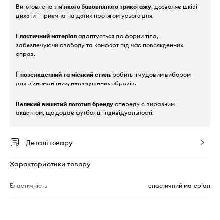
Виготовлена з
м'якого бавовняного трикотажу
, дозволяє шкірі
дихати і приємна на дотик протягом усього дня.
Еластичний матеріал
адаптується до форми тіла,
забезпечуючи свободу та комфорт під час повсякденних
справ.
Її
повсякденний та міський стиль
робить її чудовим вибором
для різноманітних, невимушених образів.
Великий вишитий логотип бренду
спереду є виразним
акцентом, що додає футболці індивідуальності.
Деталі товару
Характеристики товару
Еластичність
еластичний матеріал