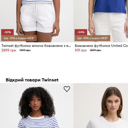
-30%
-34%
Ще -10% з кодом WEB*
Ще -10% з кодом WEB*
Twinset футболка жіноча бавовняна з еластаном
2899 грн
919 грн
4199 грн
1399 грн
Відкрий товари Twinset