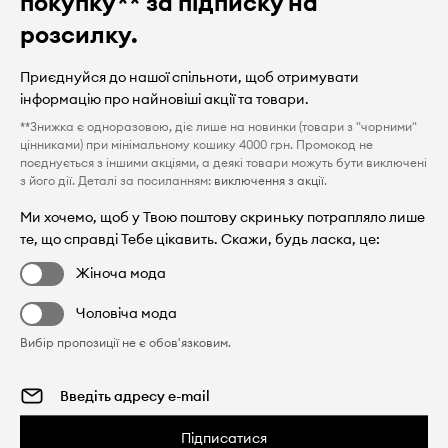
покупку** за підписку на
розсилку.
Приєднуйся до нашої спільноти, щоб отримувати
інформацію про найновіші акції та товари.
**Знижка є одноразовою, діє лише на новинки (товари з "чорними"
цінниками) при мінімальному кошику 4000 грн. Промокод не
поєднується з іншими акціями, а деякі товари можуть бути виключені
з його дії. Деталі за посиланням:
виключення з акції
.
Ми хочемо, щоб у Твою поштову скриньку потрапляло лише
те, що справді Тебе цікавить. Скажи, будь ласка, це:
Жіноча мода
Чоловіча мода
Вибір пропозиції не є обов'язковим.
Підписатися