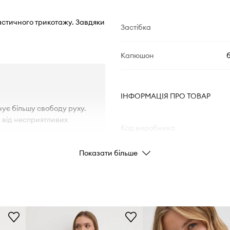
ластичного трикотажу. Завдяки
Застібка
Капюшон
ІНФОРМАЦІЯ ПРО ТОВАР
ує більшу свободу руху.
у від несприятливих
Код виробника
Показати більше
Колір
Бренд
Виробник