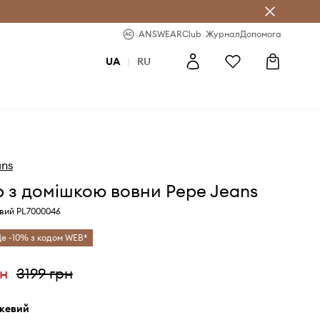
b
-20% на перше замовлення
ANSWEARClub
Журнал
Допомога
UA
|
RU
ans
 з домішкою вовни Pepe Jeans
вий PL7000046
е -10% з кодом WEB*
рн
3199 грн
ежевий