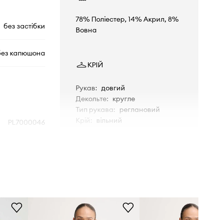
78% Поліестер, 14% Акрил, 8%
без застібки
Вовна
без капюшона
КРІЙ
Рукав
:
довгий
Декольте
:
кругле
Тип рукава
:
реглановий
Крій
:
вільний
PL7000046
бежевий
РОЗМІРИ
Pepe Jeans
Зріст моделі - 175 см, розмір
товару, представленого на
моделі - S
Стандартна розмірна сітка