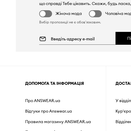
що справді Тебе цікавить. Скажи, будь ласка,
Жіноча мода
Чоловіча мо
Вибір пропозиції не є обов'язковим.
П
ДОПОМОГА ТА ІНФОРМАЦІЯ
ДОСТА
Про ANSWEAR.ua
У відді
Відгуки про Answear.ua
Кур'єр
Правила магазину ANSWEAR.ua
Відділ