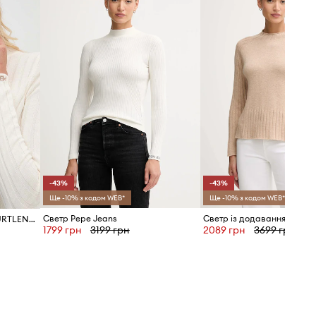
Ми рекомендуємо вибирати той
розмір, який Ви зазвичай носите.
Розмірна сітка
-43%
-43%
Ще -10% з кодом WEB*
Ще -10% з кодом WEB*
Светр Pepe Jeans
Светр Pepe Jeans IZABEL TURTLENECK
1799 грн
3199 грн
2089 грн
3699 грн