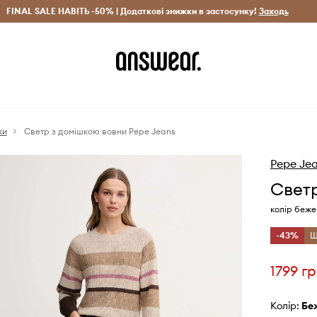
рн)
FINAL SALE НАВІТЬ -50% | Додаткові знижки в застосунку!
Лише оригінальні товари
Заощаджуй з Answear Clu
Заходь
ки
Светр з домішкою вовни Pepe Jeans
Pepe Je
Светр
колір беже
-43%
Щ
1799 г
Колір:
б