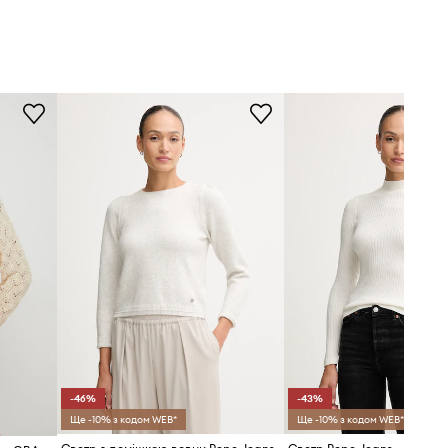
-46%
-43%
Ще -10% з кодом WEB*
Ще -10% з кодом WEB*