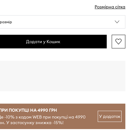
Розмірна сітка
розмір
Додати у Кошик
ПРИ ПОКУПЦІ НА 4990 ГРН
У додаток
е -10% з кодом WEB при покупці на 4990
рн. У застосунку знижка -15%!