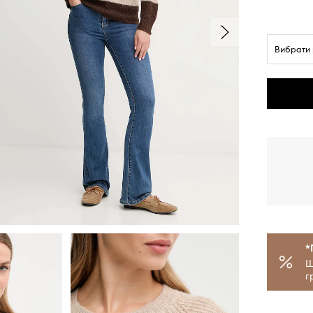
Вибрати 
*
Щ
г