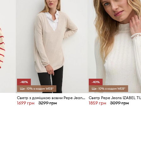
ID Товару
-48%
-40%
Ще -10% з кодом WEB*
Ще -10% з кодом WEB*
Светр з домішкою вовни Pepe Jeans ISELA V-NECK
1699 грн
3299 грн
1859 грн
3099 грн