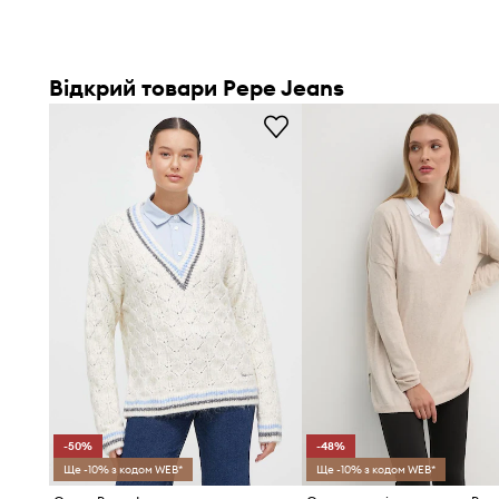
Відкрий товари Pepe Jeans
-50%
-48%
Ще -10% з кодом WEB*
Ще -10% з кодом WEB*