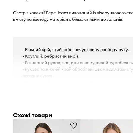
Светр з колекції Pepe Jeans виконаний із візерункового е
вмісту поліестеру матеріал є більш стійким до заломів.
- Вільний крій, який забезпечує повну свободу руху.
- Круглий, ребристий виріз.
- Регланний рукав, завдяки своєму дизайну, забезпеч
- Рукава та нижній край оброблені швами для захист
погодних умов.
- Еластичний трикотаж середньої товщини.
- Довжина рукава (від горловини): 72 cm.
- Довжина: 62 cm.
- Ширина під пахвами: 54 cm.
- Параметри вказані для розміру: S.
Схожі товари