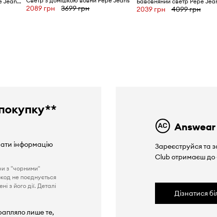
Светр з домішкою вовни Pepe Jeans
Светр з домішкою вовни Pepe Jeans ISELA V-NECK
2089 грн
3699 грн
2039 грн
4099 грн
покупку**
Answear
вати інформацію
Зареєструйся та з
Club отримаєш до
ри з "чорними"
окод не поєднується
і з його дії. Деталі
Дізнатися б
рапляло лише те,