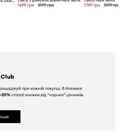
Светр з домішкою вовни Pepe Jeans
Светр Pepe Jeans
Бавовняний светр Pepe Jeans GRACE LOGO
1699 грн
3199 грн
1799 грн
3199 грн
 Club
аощаджуй при кожній покупці. В Answear
-20%
сталої знижки від "чорних" цінників.
ільше