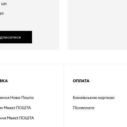
 це:
да
ідписатися
ВКА
ОПЛАТА
лення Нова Пошта
Банківською карткою
ом Meest ПОШТА
Післяплата
ення Мeest ПОШТА