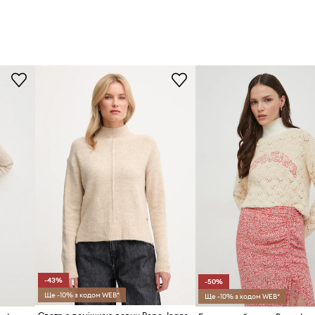
-43%
-50%
Ще -10% з кодом WEB*
Ще -10% з кодом WEB*