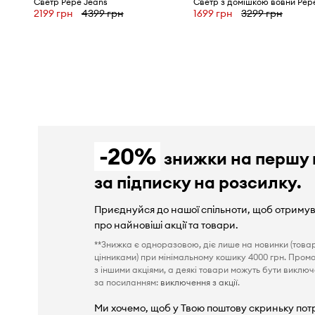
Светр Pepe Jeans
2199 грн
4399 грн
1699 грн
3299 грн
-20%
знижки на першу 
за підписку на розсилку.
Приєднуйся до нашої спільноти, щоб отриму
про найновіші акції та товари.
**Знижка є одноразовою, діє лише на новинки (това
цінниками) при мінімальному кошику 4000 грн. Пром
з іншими акціями, а деякі товари можуть бути виключен
за посиланням:
виключення з акції
.
Ми хочемо, щоб у Твою поштову скриньку пот