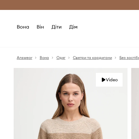
Безкоштовна доставка з ЄС (від 2800 г
Вона
Він
Діти
Дім
Answear
Вона
Одяг
Светри та кардигани
Без застіб
Video