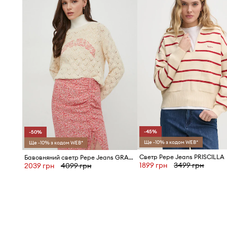
-45%
-50%
Ще -10% з кодом WEB*
Ще -10% з кодом WEB*
Светр Pepe Jeans PRISCILLA
Бавовняний светр Pepe Jeans GRACE LOGO
1899 грн
3499 грн
2039 грн
4099 грн