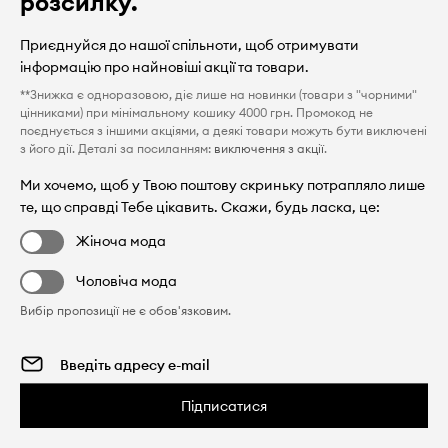
розсилку.
Приєднуйся до нашої спільноти, щоб отримувати
інформацію про найновіші акції та товари.
**Знижка є одноразовою, діє лише на новинки (товари з "чорними"
цінниками) при мінімальному кошику 4000 грн. Промокод не
поєднується з іншими акціями, а деякі товари можуть бути виключені
з його дії. Деталі за посиланням:
виключення з акції
.
Ми хочемо, щоб у Твою поштову скриньку потрапляло лише
те, що справді Тебе цікавить. Скажи, будь ласка, це:
Жіноча мода
Чоловіча мода
Вибір пропозиції не є обов'язковим.
Підписатися