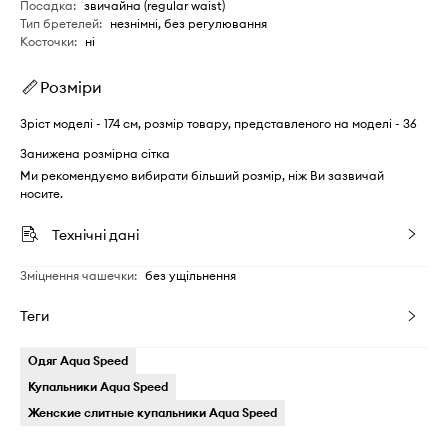
Посадка
:
звичайна (regular waist)
Тип бретелей
:
незнімні, без регулювання
Косточки
:
ні
Розміри
Зріст моделі - 174 см, розмір товару, представленого на моделі - 36
Занижена розмірна сітка
Ми рекомендуємо вибирати більший розмір, ніж Ви зазвичай
носите.
Технічні дані
Зміцнення чашечки
:
без ущільнення
Теги
Одяг Aqua Speed
Купальники Aqua Speed
Женские слитные купальники Aqua Speed