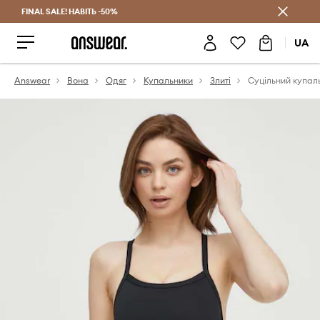
FINAL SALE! НАВІТЬ -50%
Заощаджуй з Answear Club
UA
Answear
Вона
Одяг
Купальники
Злиті
Суцільний купал