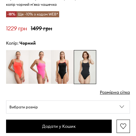
колір чорний м'яка чашечка
-18%
Ще -10% з кодом WEB*
1229 грн
1499 грн
Колір:
чорний
Розмірна сітка
Вибрати розмір
Додати у Кошик