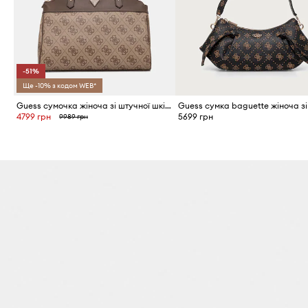
-51%
Ще -10% з кодом WEB*
Guess сумочка жіноча зі штучної шкіри BERTA
4799 грн
5699 грн
9989 грн