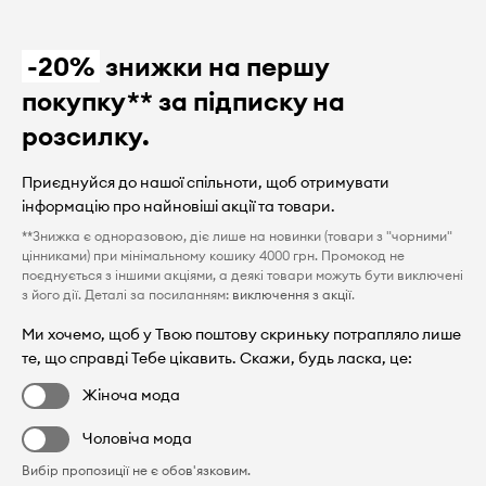
-20%
знижки на першу
покупку** за підписку на
розсилку.
Приєднуйся до нашої спільноти, щоб отримувати
інформацію про найновіші акції та товари.
**Знижка є одноразовою, діє лише на новинки (товари з "чорними"
цінниками) при мінімальному кошику 4000 грн. Промокод не
поєднується з іншими акціями, а деякі товари можуть бути виключені
з його дії. Деталі за посиланням:
виключення з акції
.
Ми хочемо, щоб у Твою поштову скриньку потрапляло лише
те, що справді Тебе цікавить. Скажи, будь ласка, це:
Жіноча мода
Чоловіча мода
Вибір пропозиції не є обов'язковим.