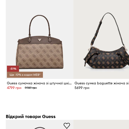
-51%
Ще -10% з кодом WEB*
Guess сумочка жіноча зі штучної шкіри BERTA
4799 грн
5699 грн
9989 грн
Відкрий товари Guess