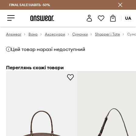
FINAL SALE! НАВІТЬ -50%
Заощаджуй з Answear Club
UA
Answear
Вона
Аксесуари
Сумочки
Shopper і Tote
Сумо
Цей товар наразі недоступний
Переглянь схожі товари