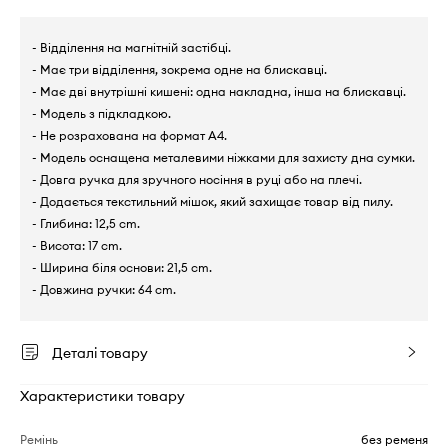
- Відділення на магнітній застібці.
- Має три відділення, зокрема одне на блискавці.
- Має дві внутрішні кишені: одна накладна, інша на блискавці.
- Модель з підкладкою.
- Не розрахована на формат А4.
- Модель оснащена металевими ніжками для захисту дна сумки.
- Довга ручка для зручного носіння в руці або на плечі.
- Додається текстильний мішок, який захищає товар від пилу.
- Глибина: 12,5 cm.
- Висота: 17 cm.
- Ширина біля основи: 21,5 cm.
- Довжина ручки: 64 cm.
Деталі товару
Характеристики товару
Ремінь
без ременя