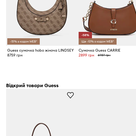
-58%
-15% з кодом WEB*
Ще -10% з кодом WEB*
Guess сумочка hobo жіноча LINDSEY
Сумочка Guess CARRIE
8759 грн
2899 грн
6959 грн
Відкрий товари Guess