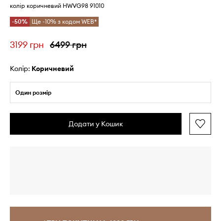
колір коричневий HWVG98 91010
-50%
Ще -10% з кодом WEB*
3199 грн
6499 грн
Колір:
коричневий
Один розмір
Додати у Кошик