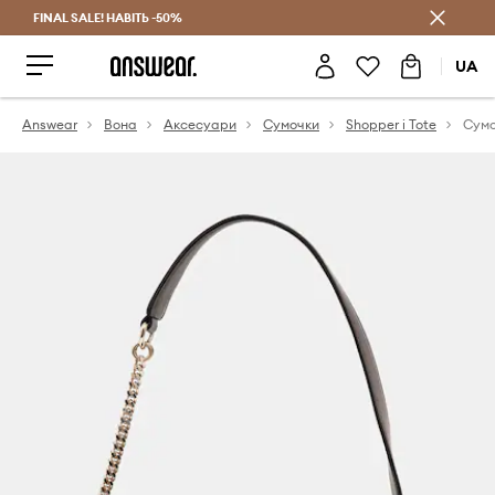
FINAL SALE! НАВІТЬ -50%
Заощаджуй з Answear Club
UA
Answear
Вона
Аксесуари
Сумочки
Shopper і Tote
Сумо