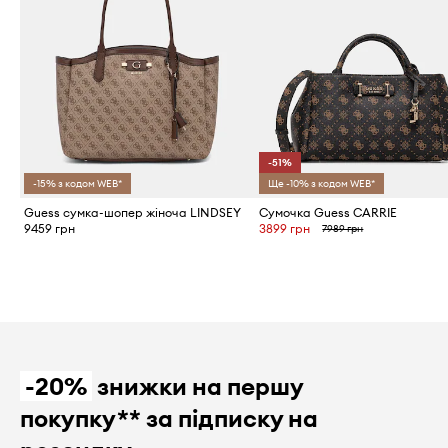
-51%
-15% з кодом WEB*
Ще -10% з кодом WEB*
Guess сумка-шопер жіноча LINDSEY
Сумочка Guess CARRIE
9459 грн
3899 грн
7989 грн
-20%
знижки на першу
покупку** за підписку на