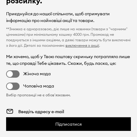
розсилку.
Приєднуйся до нашої спільноти, щоб отримувати
інформацію про найновіші акції та товари.
**Знижка є одноразовою, діє лише на новинки (товари з "чорними"
цінниками) при мінімальному кошику 4000 грн. Промокод не
поєднується з іншими акціями, а деякі товари можуть бути виключені
з його дії. Деталі за посиланням:
виключення з акції
.
Ми хочемо, щоб у Твою поштову скриньку потрапляло лише
те, що справді Тебе цікавить. Скажи, будь ласка, це:
Жіноча мода
Чоловіча мода
Вибір пропозиції не є обов'язковим.
Підписатися