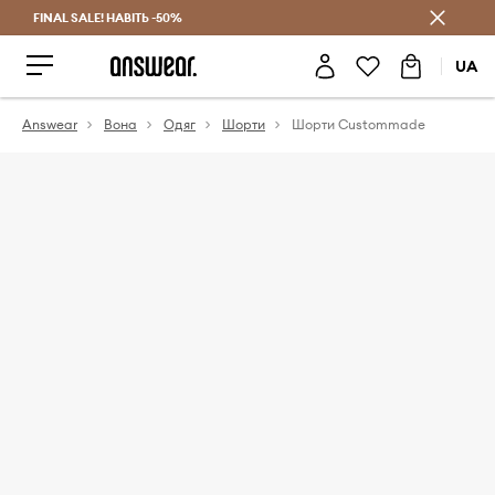
FINAL SALE! НАВІТЬ -50%
Заощаджуй з Answear Club
UA
Answear
Вона
Одяг
Шорти
Шорти Custommade