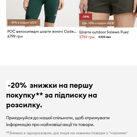
-16%
-15% з кодом WEB*
Ще -10% з кодом WEB*
POC велосипедні шорти жіночі Cadence
Шорти outdoor Salewa Puez
6799 грн
3759 грн
4499 грн
-20%
знижки на першу
покупку** за підписку на
розсилку.
Приєднуйся до нашої спільноти, щоб отримувати
інформацію про найновіші акції та товари.
**Знижка є одноразовою, діє лише на новинки (товари з "чорними"