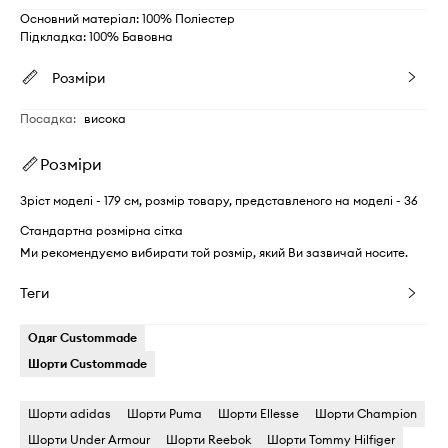
Основний матеріал: 100% Поліестер
Підкладка: 100% Бавовна
Розміри
Посадка
:
висока
Розміри
Зріст моделі - 179 см, розмір товару, представленого на моделі - 36
Стандартна розмірна сітка
Ми рекомендуємо вибирати той розмір, який Ви зазвичай носите.
Теги
Одяг Custommade
Шорти Custommade
Шорти adidas
Шорти Puma
Шорти Ellesse
Шорти Champion
Шорти Under Armour
Шорти Reebok
Шорти Tommy Hilfiger