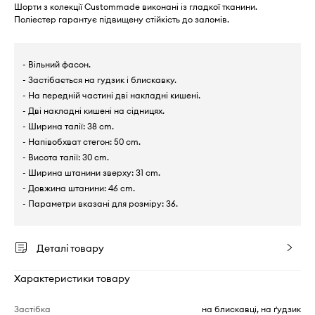
Шорти з колекції Custommade виконані із гладкої тканини.
Поліестер гарантує підвищену стійкість до заломів.
- Вільний фасон.
- Застібається на гудзик і блискавку.
- На передній частині дві накладні кишені.
- Дві накладні кишені на сідницях.
- Ширина талії: 38 cm.
- Напівобхват стегон: 50 cm.
- Висота талії: 30 cm.
- Ширина штанини зверху: 31 cm.
- Довжина штанини: 46 cm.
- Параметри вказані для розміру: 36.
Деталі товару
Характеристики товару
Застібка
на блискавці, на ґудзик