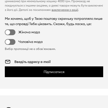
цінниками) при мінімальному кошику 4000 грн. Промокод не
поєднується з іншими акціями, а деякі товари можуть бути виключені
з його дії. Деталі за посиланням:
виключення з акції
.
Ми хочемо, щоб у Твою поштову скриньку потрапляло лише
те, що справді Тебе цікавить. Скажи, будь ласка, це:
Жіноча мода
Чоловіча мода
Вибір пропозиції не є обов'язковим.
Підписатися