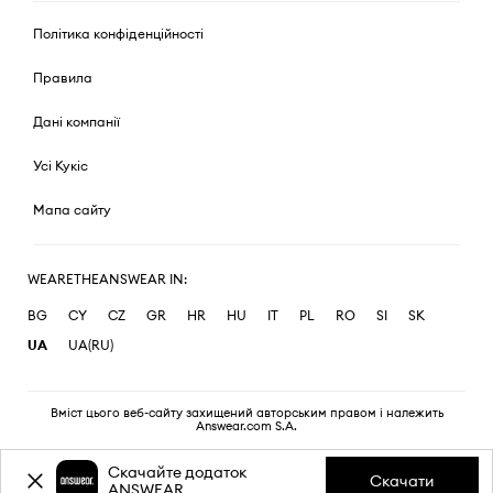
Політика конфіденційності
Правила
Дані компанії
Усі Кукіс
Мапа сайту
WEARETHEANSWEAR IN:
BG
CY
CZ
GR
HR
HU
IT
PL
RO
SI
SK
UA
UA(RU)
Вміст цього веб-сайту захищений авторським правом і належить
Answear.com S.A.
Скачайте додаток
Скачати
ANSWEAR