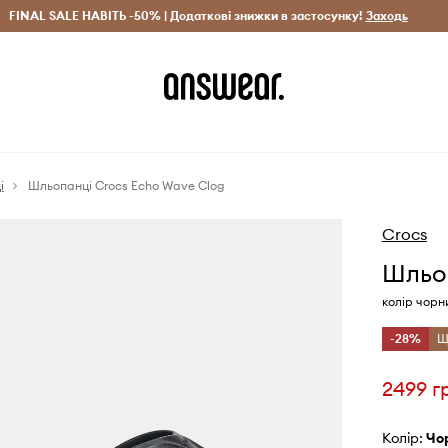
рн)
FINAL SALE НАВІТЬ -50% | Додаткові знижки в застосунку!
Лише оригінальні товари
Заощаджуй з Answear Clu
Заходь
і
Шльопанці Crocs Echo Wave Clog
Crocs
Шльоп
колір чорн
-28%
Щ
2499 г
Колір:
ч