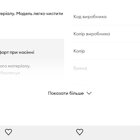
теріалу. Модель легко чистити
Код виробника
Колір виробника
Колір
форт при носінні
ого матеріалу.
Бренд
забезпечує
ID Товару
.
Показати більше
ртизацію.