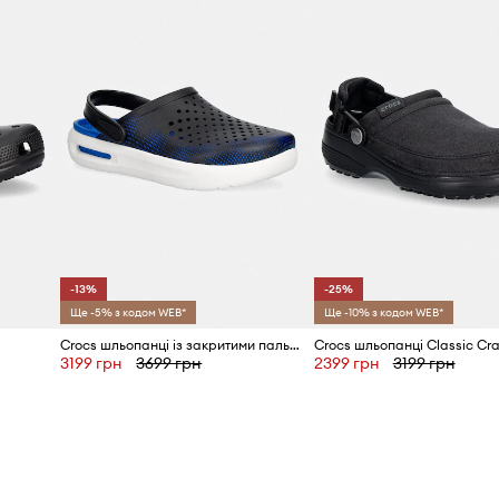
-13%
-25%
Ще -5% з кодом WEB*
Ще -10% з кодом WEB*
Crocs шльопанці із закритими пальцями InMotion Micro Geo Clog
3199 грн
3699 грн
2399 грн
3199 грн