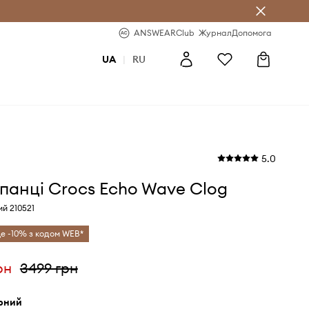
b
-20% на перше замовлення
ANSWEARClub
Журнал
Допомога
UA
|
RU
5.0
анці Crocs Echo Wave Clog
ий 210521
е -10% з кодом WEB*
рн
3499 грн
орний