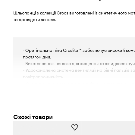
Шльопанці з колекції Crocs виготовлені із синтетичного ма
та доглядати за нею.
- Оригінальна піна Croslite™ забезпечує високий ком
протягом дня.
- Виготовлено з легкого для чищення та швидкосохнуч
- Удосконалена система вентиляції на рівні пальців 
повітропроникність.
- Контурна устілка гарантує комфортне використання
- Підошва з піни забезпечує м'якість та додаткову амо
- Довжина устілки становить: 26 cm.
- Параметри вказані для розміру: 41/42.
Схожі товари