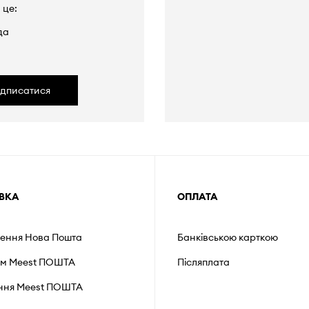
 це:
да
ідписатися
ВКА
ОПЛАТА
лення Нова Пошта
Банківською карткою
ом Meest ПОШТА
Післяплата
ення Мeest ПОШТА