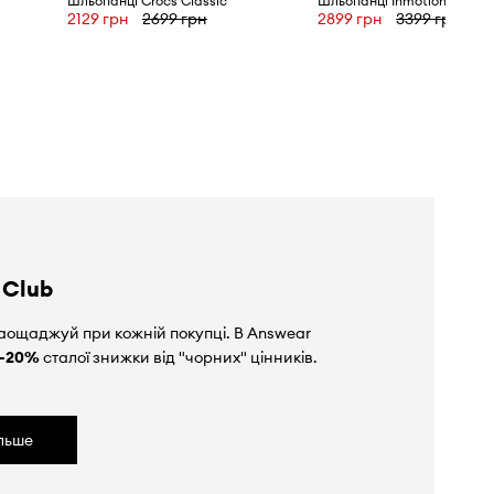
Шльопанці Crocs Classic
Шльопанці Inmotion Clog
2129 грн
2699 грн
2899 грн
3399 грн
 Club
аощаджуй при кожній покупці. В Answear
-20%
сталої знижки від "чорних" цінників.
ільше