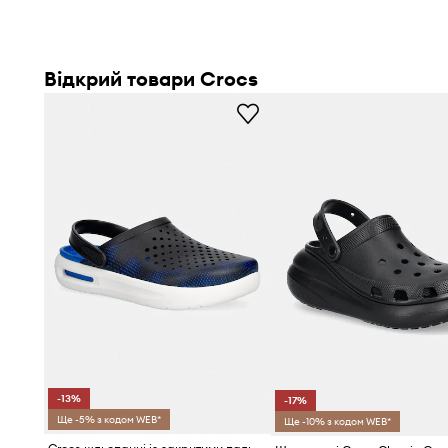
Відкрий товари Crocs
-13%
-17%
Ще -5% з кодом WEB*
Ще -10% з кодом WEB*