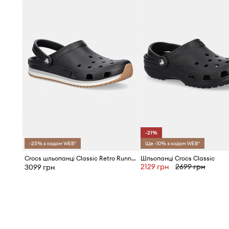
-21%
-25% з кодом WEB*
Ще -10% з кодом WEB*
Crocs шльопанці Classic Retro Runner Clog
Шльопанці Crocs Classic
2129 грн
2699 грн
3099 грн