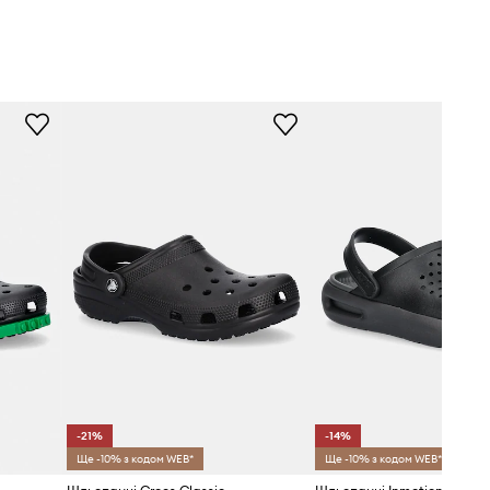
-21%
-14%
Ще -10% з кодом WEB*
Ще -10% з кодом WEB*