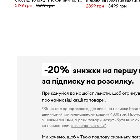
Crocs шльопанці із закритими пальцями InMotion Micro Geo Clog
Шльопанці Crocs Classic Cru
3199 грн
3699 грн
2899 грн
3499 грн
-20%
знижки на першу 
за підписку на розсилку.
Приєднуйся до нашої спільноти, щоб отриму
про найновіші акції та товари.
**Знижка є одноразовою, діє лише на новинки (това
цінниками) при мінімальному кошику 4000 грн. Пром
з іншими акціями, а деякі товари можуть бути виключен
за посиланням:
виключення з акції
.
Ми хочемо, щоб у Твою поштову скриньку пот