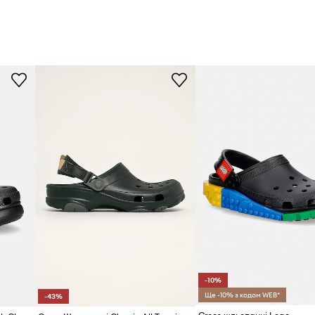
-10%
Ще -10% з кодом WEB*
-43%