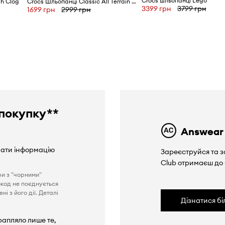
Crocs шльопанці Lego
sh Clog
Crocs Шльопанці Classic All Terrain Clog
3399 грн
3799 грн
1699 грн
2999 грн
покупку**
Answear
вати інформацію
Зареєструйся та з
Club отримаєш до
ри з "чорними"
окод не поєднується
і з його дії. Деталі
Дізнатися б
рапляло лише те,