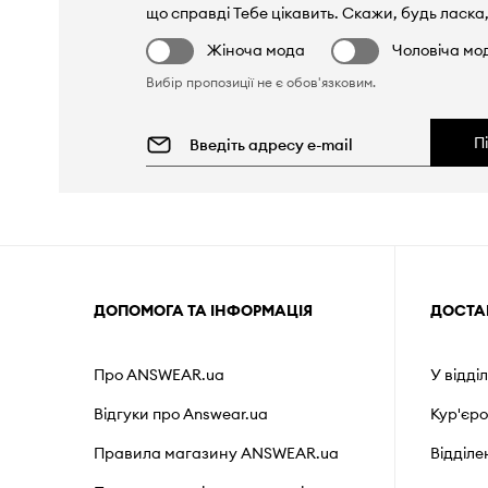
що справді Тебе цікавить. Скажи, будь ласка,
Жіноча мода
Чоловіча мо
Вибір пропозиції не є обов'язковим.
П
ДОПОМОГА ТА ІНФОРМАЦІЯ
ДОСТА
Про ANSWEAR.ua
У відді
Відгуки про Answear.ua
Кур'єр
Правила магазину ANSWEAR.ua
Відділ