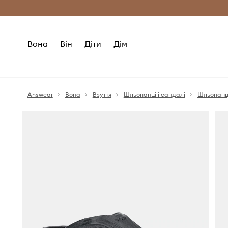
Безкоштовна доставка з ЄС (від 2800 г
Вона
Він
Діти
Дім
Answear
Вона
Взуття
Шльопанці і сандалі
Шльопанц