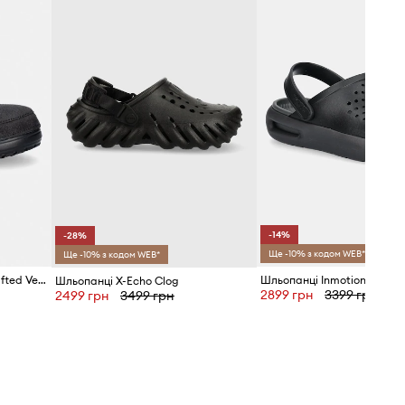
-14%
-28%
Ще -10% з кодом WEB*
Ще -10% з кодом WEB*
Crocs шльопанці Classic Crafted Vegan Suede Cg
Шльопанці Inmotion Clog
Шльопанці X-Echo Clog
2899 грн
3399 грн
2499 грн
3499 грн