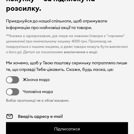
розсилку.
Приєднуйся до нашої спільноти, щоб отримувати
інформацію про найновіші акції та товари.
**Знижка є одноразовою, діє лише на новинки (товари з "чорними"
цінниками) при мінімальному кошику 4000 грн. Промокод не
поєднується з іншими акціями, а деякі товари можуть бути виключені
з його дії. Деталі за посиланням:
виключення з акції
.
Ми хочемо, щоб у Твою поштову скриньку потрапляло лише
те, що справді Тебе цікавить. Скажи, будь ласка, це:
Жіноча мода
Чоловіча мода
Вибір пропозиції не є обов'язковим.
Підписатися