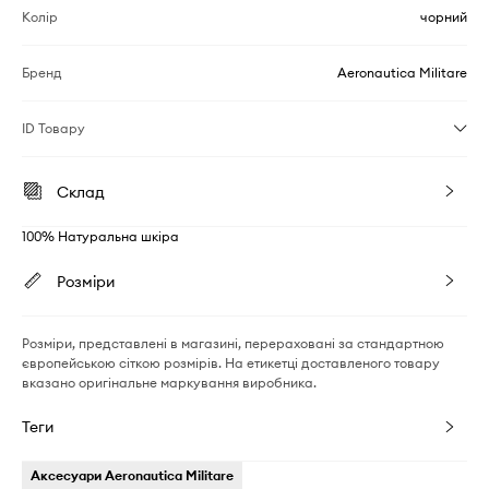
Колір
чорний
Бренд
Aeronautica Militare
ID Товару
Склад
100% Натуральна шкіра
Розміри
Розміри, представлені в магазині, перераховані за стандартною
європейською сіткою розмірів. На етикетці доставленого товару
вказано оригінальне маркування виробника.
Теги
Аксесуари Aeronautica Militare