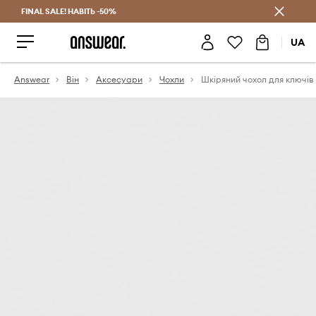
FINAL SALE! НАВІТЬ -50%
Заощаджуй з Answear Club
UA
Answear
Він
Аксесуари
Чохли