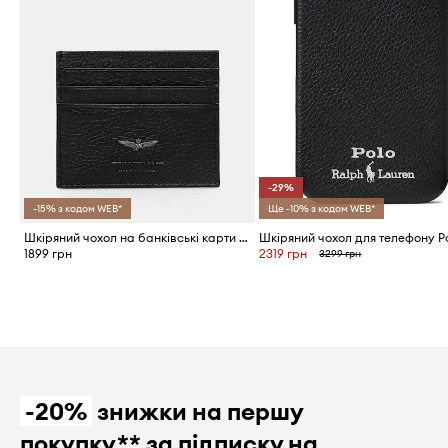
-29%
-15% з кодом WEB*
Ще -10% з кодом WEB*
Шкіряний чохол на банківські карти Aeronautica Militare
1899 грн
2319 грн
3299 грн
-20%
знижки на першу
покупку** за підписку на