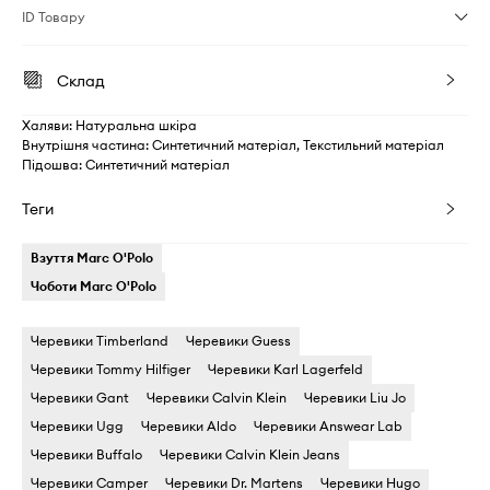
ID Товару
Склад
Халяви: Натуральна шкіра
Внутрішня частина: Синтетичний матеріал, Текстильний матеріал
Підошва: Синтетичний матеріал
Теги
Взуття Marc O'Polo
Чоботи Marc O'Polo
Черевики Timberland
Черевики Guess
Черевики Tommy Hilfiger
Черевики Karl Lagerfeld
Черевики Gant
Черевики Calvin Klein
Черевики Liu Jo
Черевики Ugg
Черевики Aldo
Черевики Answear Lab
Черевики Buffalo
Черевики Calvin Klein Jeans
Черевики Camper
Черевики Dr. Martens
Черевики Hugo