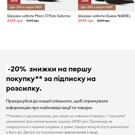
-42%
-50%
Ще -10% з кодом WEB*
Ще -10% з кодом WEB*
Шкіряні чоботи Marc O'Polo Sabrina
Шкіряні чоботи Guess NARIEL
6599 грн
5999 грн
11499 грн
12199 грн
-20%
знижки на першу
покупку** за підписку на
розсилку.
Приєднуйся до нашої спільноти, щоб отримувати
інформацію про найновіші акції та товари.
**Знижка є одноразовою, діє лише на новинки (товари з "чорними"
цінниками) при мінімальному кошику 4000 грн. Промокод не
поєднується з іншими акціями, а деякі товари можуть бути виключені
з його дії. Деталі за посиланням:
виключення з акції
.