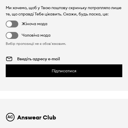
Ми хочемо, щоб у Твою поштову скриньку потрапляло лише
те, що справді Тебе цікавить. Скажи, будь ласка, це:
Жіноча мода
Чоловіча мода
Вибір пропозиції не є обов'язковим.
Підписатися
Answear Club