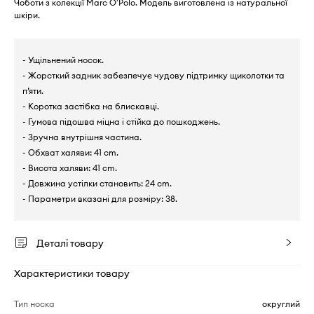
Чоботи з колекції Marc O'Polo. Модель виготовлена із натуральної
шкіри.
- Ущільнений носок.
- Жорсткий задник забезпечує чудову підтримку щиколотки та
п’яти.
- Коротка застібка на блискавці.
- Гумова підошва міцна і стійка до пошкоджень.
- Зручна внутрішня частина.
- Обхват халяви: 41 cm.
- Висота халяви: 41 cm.
- Довжина устілки становить: 24 cm.
- Параметри вказані для розміру: 38.
Деталі товару
Характеристики товару
Тип носка
округлий