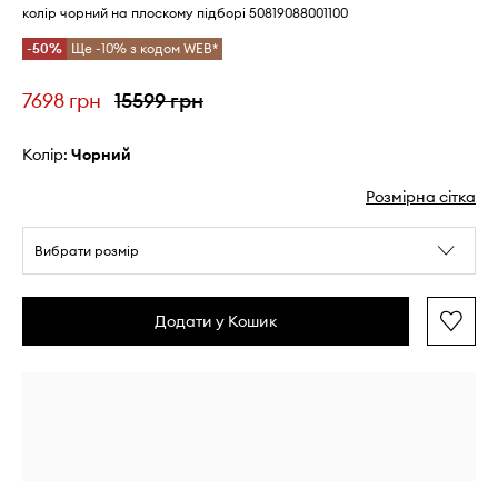
колір чорний на плоскому підборі 50819088001100
-50%
Ще -10% з кодом WEB*
7698 грн
15599 грн
Колір:
чорний
Розмірна сітка
Вибрати розмір
Додати у Кошик