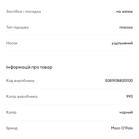
Застібка і посадка
на замок
Тип підошви
пласка
Носок
ущільнений
Інформація про товар
Код виробника
50819088001100
Колір виробника
990
Колір
чорний
Бренд
Marc O'Polo