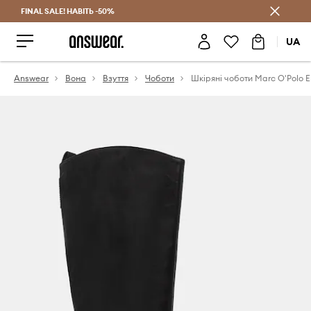
FINAL SALE! НАВІТЬ -50%
Заощаджуй з Answear Club
UA
Answear
Вона
Взуття
Чоботи
Шкіряні чоботи Marc O'Polo 