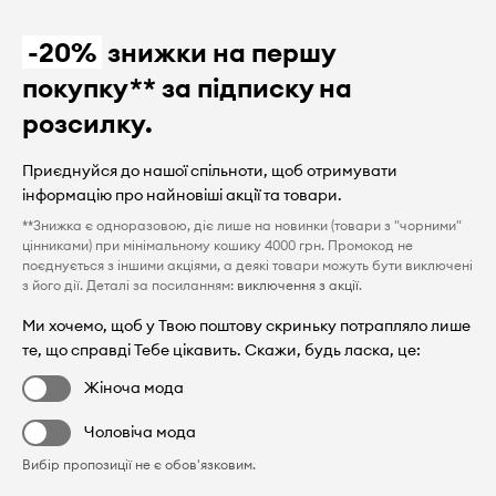
-20%
знижки на першу
покупку** за підписку на
розсилку.
Приєднуйся до нашої спільноти, щоб отримувати
інформацію про найновіші акції та товари.
**Знижка є одноразовою, діє лише на новинки (товари з "чорними"
цінниками) при мінімальному кошику 4000 грн. Промокод не
поєднується з іншими акціями, а деякі товари можуть бути виключені
з його дії. Деталі за посиланням:
виключення з акції
.
Ми хочемо, щоб у Твою поштову скриньку потрапляло лише
те, що справді Тебе цікавить. Скажи, будь ласка, це:
Жіноча мода
Чоловіча мода
Вибір пропозиції не є обов'язковим.