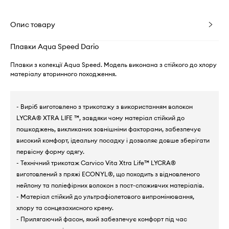
Опис товару
Плавки Aqua Speed Dario
Плавки з колекції Aqua Speed. Модель виконана з стійкого до хлору
матеріалу вторинного походження.
- Виріб виготовлено з трикотажу з використанням волокон
LYCRA® XTRA LIFE ™, завдяки чому матеріал стійкий до
пошкоджень, викликаних зовнішніми факторами, забезпечує
високий комфорт, ідеальну посадку і дозволяє довше зберігати
первісну форму одягу.
- Технічний трикотаж Carvico Vita Xtra Life™ LYCRA®
виготовлений з пряжі ECONYL®, що походить з відновленого
нейлону та поліефірних волокон з пост-споживчих матеріалів.
- Матеріал стійкий до ультрафіолетового випромінювання,
хлору та сонцезахисного крему.
- Прилягаючий фасон, який забезпечує комфорт під час