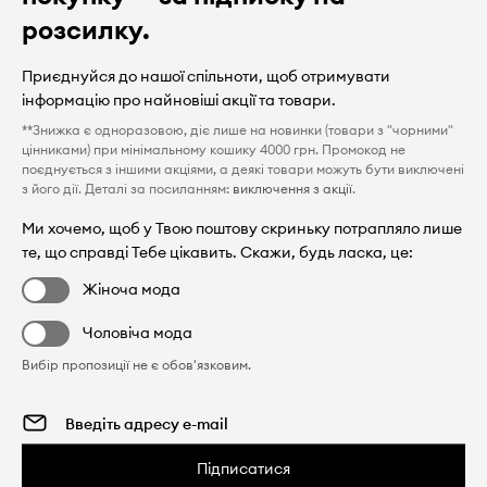
розсилку.
Приєднуйся до нашої спільноти, щоб отримувати
інформацію про найновіші акції та товари.
**Знижка є одноразовою, діє лише на новинки (товари з "чорними"
цінниками) при мінімальному кошику 4000 грн. Промокод не
поєднується з іншими акціями, а деякі товари можуть бути виключені
з його дії. Деталі за посиланням:
виключення з акції
.
Ми хочемо, щоб у Твою поштову скриньку потрапляло лише
те, що справді Тебе цікавить. Скажи, будь ласка, це:
Жіноча мода
Чоловіча мода
Вибір пропозиції не є обов'язковим.
Підписатися