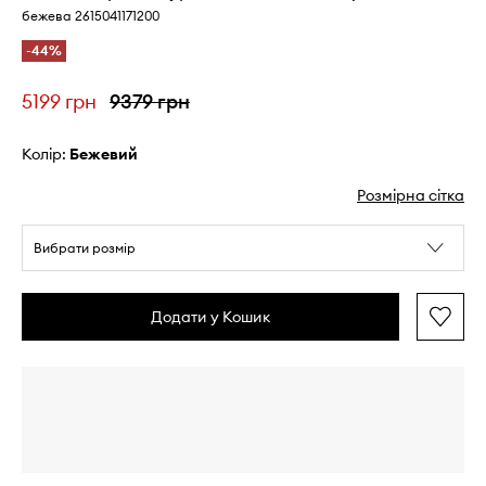
бежева 2615041171200
-44%
5199 грн
9379 грн
Колір:
бежевий
Розмірна сітка
Вибрати розмір
Додати у Кошик