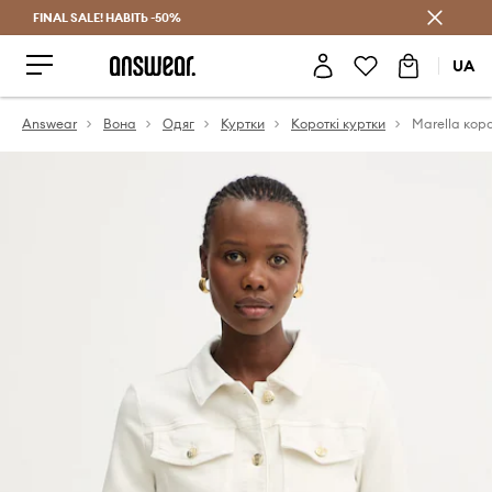
FINAL SALE! НАВІТЬ -50%
Заощаджуй з Answear Club
UA
Answear
Вона
Одяг
Куртки
Короткі куртки