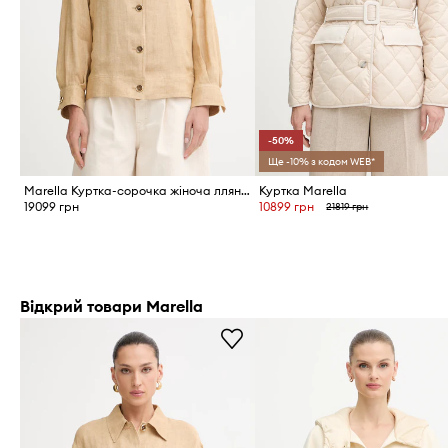
-50%
Ще -10% з кодом WEB*
Marella Куртка-сорочка жіноча лляна CIURMA
Куртка Marella
19099 грн
10899 грн
21819 грн
Відкрий товари Marella