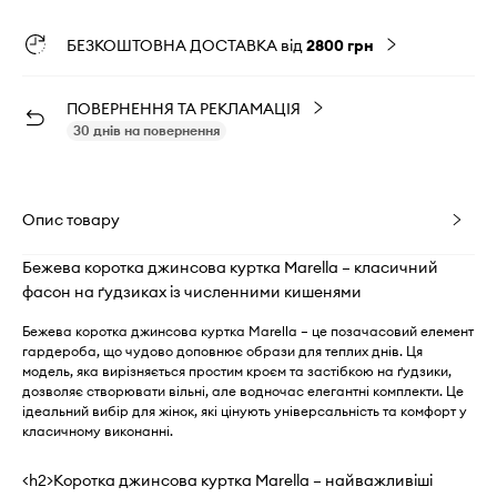
БЕЗКОШТОВНА ДОСТАВКА від
2800 грн
ПОВЕРНЕННЯ ТА РЕКЛАМАЦІЯ
30 днів на повернення
Опис товару
Бежева коротка джинсова куртка Marella – класичний
фасон на ґудзиках із численними кишенями
Бежева коротка джинсова куртка Marella – це позачасовий елемент
гардероба, що чудово доповнює образи для теплих днів. Ця
модель, яка вирізняється простим кроєм та застібкою на ґудзики,
дозволяє створювати вільні, але водночас елегантні комплекти. Це
ідеальний вибір для жінок, які цінують універсальність та комфорт у
класичному виконанні.
<h2>Коротка джинсова куртка Marella – найважливіші