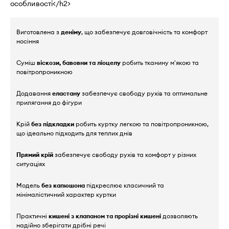
особливості</h2>
Виготовлена з
деніму
, що забезпечує довговічність та комфорт
носіння
Суміш
віскози, бавовни та ліоцелу
робить тканину м'якою та
повітропроникною
Додавання
еластану
забезпечує свободу рухів та оптимальне
прилягання до фігури
Крій
без підкладки
робить куртку легкою та повітропроникною,
що ідеально підходить для теплих днів
Прямий крій
забезпечує свободу рухів та комфорт у різних
ситуаціях
Модель
без капюшона
підкреслює класичний та
мінімалістичний характер куртки
Практичні
кишені з клапаном та прорізні кишені
дозволяють
надійно зберігати дрібні речі