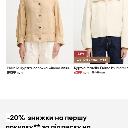
-52%
Ще -10% з кодом WEB*
Marella Куртка-сорочка жіноча лляна CIURMA
Куртка Marella Emme by Marell
19099 грн
6399 грн
13449 грн
-20%
знижки на першу
покупку** за підписку на