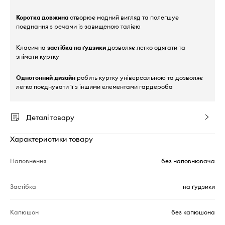
Коротка довжина
створює модний вигляд та полегшує
поєднання з речами із завищеною талією
Класична
застібка на ґудзики
дозволяє легко одягати та
знімати куртку
Однотонний дизайн
робить куртку універсальною та дозволяє
легко поєднувати її з іншими елементами гардероба
Деталі товару
Характеристики товару
Наповнення
без наповнювача
Застібка
на ґудзики
Капюшон
без капюшона