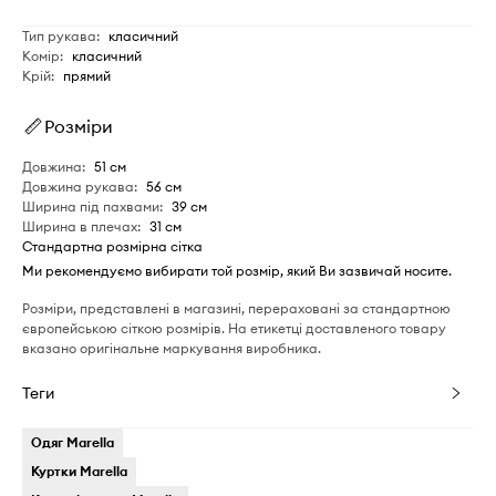
Тип рукава
:
класичний
Комір
:
класичний
Крій
:
прямий
Розміри
Довжина
:
51 см
Довжина рукава
:
56 см
Ширина під пахвами
:
39 см
Ширина в плечах
:
31 см
Стандартна розмірна сітка
Ми рекомендуємо вибирати той розмір, який Ви зазвичай носите.
Розміри, представлені в магазині, перераховані за стандартною
європейською сіткою розмірів. На етикетці доставленого товару
вказано оригінальне маркування виробника.
Теги
Одяг Marella
Куртки Marella