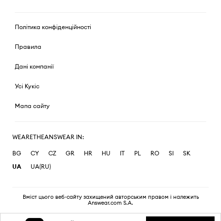
Політика конфіденційності
Правила
Дані компанії
Усі Кукіс
Мапа сайту
WEARETHEANSWEAR IN:
BG
CY
CZ
GR
HR
HU
IT
PL
RO
SI
SK
UA
UA(RU)
Вміст цього веб-сайту захищений авторським правом і належить
Answear.com S.A.