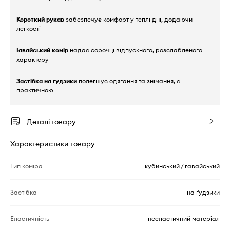
Короткий рукав
забезпечує комфорт у теплі дні, додаючи
легкості
Гавайський комір
надає сорочці відпускного, розслабленого
характеру
Застібка на ґудзики
полегшує одягання та знімання, є
практичною
Деталі товару
Характеристики товару
Тип коміра
кубинський / гавайський
Застібка
на ґудзики
Еластичність
нееластичний матеріал