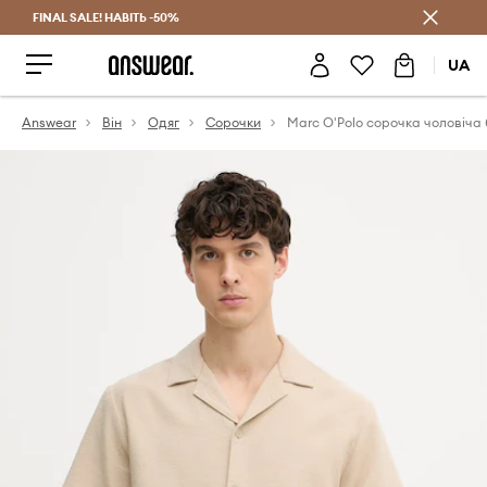
FINAL SALE! НАВІТЬ -50%
Заощаджуй з Answear Club
UA
Answear
Він
Одяг
Сорочки