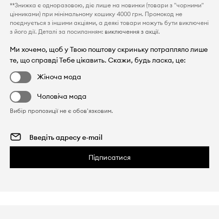
**Знижка є одноразовою, діє лише на новинки (товари з "чорними"
цінниками) при мінімальному кошику 4000 грн. Промокод не
поєднується з іншими акціями, а деякі товари можуть бути виключені
з його дії. Деталі за посиланням:
виключення з акції
.
Ми хочемо, щоб у Твою поштову скриньку потрапляло лише
те, що справді Тебе цікавить. Скажи, будь ласка, це:
Жіноча мода
Чоловіча мода
Вибір пропозиції не є обов'язковим.
Підписатися