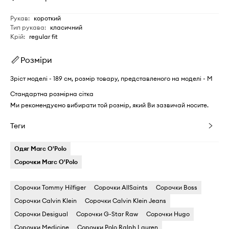
Рукав
:
короткий
Тип рукава
:
класичний
Крій
:
regular fit
Розміри
Зріст моделі - 189 см, розмір товару, представленого на моделі - M
Стандартна розмірна сітка
Ми рекомендуємо вибирати той розмір, який Ви зазвичай носите.
Теги
Одяг Marc O'Polo
Сорочки Marc O'Polo
Сорочки Tommy Hilfiger
Сорочки AllSaints
Сорочки Boss
Сорочки Calvin Klein
Сорочки Calvin Klein Jeans
Сорочки Desigual
Сорочки G-Star Raw
Сорочки Hugo
Сорочки Medicine
Сорочки Polo Ralph Lauren