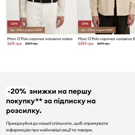
-32%
-35%
Ще -10% з кодом WEB*
Ще -10% з кодом WEB*
Marc O'Polo сорочка чоловіча лляна
3619 грн
2399 грн
5399 грн
3699 грн
-20%
знижки на першу
покупку** за підписку на
розсилку.
Приєднуйся до нашої спільноти, щоб отримувати
інформацію про найновіші акції та товари.