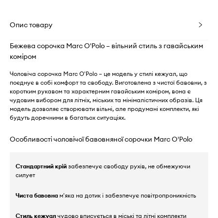
Опис товару
Бежева сорочка Marc O'Polo – вільний стиль з гавайським
коміром
Чоловіча сорочка Marc O'Polo – це модель у стилі кежуал, що
поєднує в собі комфорт та свободу. Виготовлена з чистої бавовни, з
коротким рукавом та характерним гавайським коміром, вона є
чудовим вибором для літніх, міських та мінімалістичних образів. Ця
модель дозволяє створювати вільні, але продумані комплекти, які
будуть доречними в багатьох ситуаціях.
Особливості чоловічої бавовняної сорочки Marc O'Polo
Стандартний крій
забезпечує свободу рухів, не обмежуючи
силует
Чиста бавовна
м'яка на дотик і забезпечує повітропроникність
Стиль кежуал
чудово вписується в міські та літні комплекти