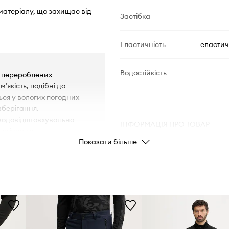
 матеріалу, що захищає від
Застібка
Еластичність
еластич
Водостійкість
ві перероблених
’якість, подібні до
ься у вологих погодних
зберігання.
 водовідштовхувальна
ІНФОРМАЦІЯ ПРО ТОВАР
логічна та
Показати більше
оди. При контакті з
Код виробника
є більший комфорт
арантує повної
Колір
Бренд
 стійкого до стирання,