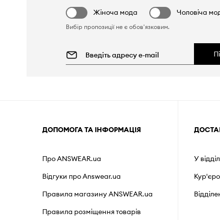
Жіноча мода
Чоловіча мо
Вибір пропозиції не є обов'язковим.
П
ДОПОМОГА ТА ІНФОРМАЦІЯ
ДОСТА
Про ANSWEAR.ua
У відді
Відгуки про Answear.ua
Кур'єр
Правила магазину ANSWEAR.ua
Відділ
Правила розміщення товарів