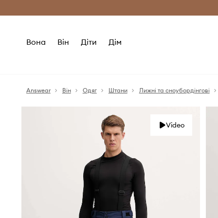
Безкоштовна доставка з ЄС (від 2800 г
Вона
Він
Діти
Дім
Answear
Він
Одяг
Штани
Лижні та сноубордінгові
Video