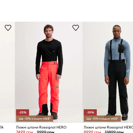
-25%
-35%
Ще -10% з кодом WEB*
Ще -10% з кодом WEB*
TA
Лижні штани Rossignol HERO
Лижні штани Rossignol HER
7499 грн
9999 грн
8999 грн
13899 грн