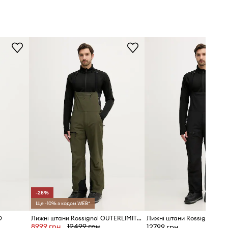
-28%
Ще -10% з кодом WEB*
O
Лижні штани Rossignol OUTERLIMITS
8999 грн
12499 грн
12799 грн