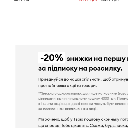
-20%
знижки на першу 
за підписку на розсилку.
Приєднуйся до нашої спільноти, щоб отриму
про найновіші акції та товари.
**Знижка є одноразовою, діє лише на новинки (това
цінниками) при мінімальному кошику 4000 грн. Пром
з іншими акціями, а деякі товари можуть бути виключен
за посиланням:
виключення з акції
.
Ми хочемо, щоб у Твою поштову скриньку пот
що справді Тебе цікавить. Скажи, будь ласка,