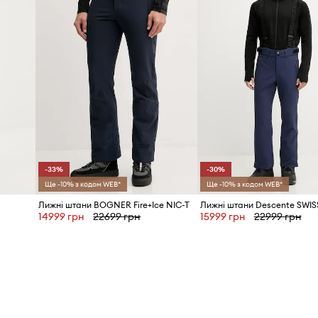
х до механічних
Виробник
ріалу гнучкість і
ID Товару
комфорт використання і
тру та вологи.
ально регулювати
б штани не сповзали під
-33%
-30%
ю штанів під час руху, а
Ще -10% з кодом WEB*
Ще -10% з кодом WEB*
ії під зріст
Лижні штани BOGNER Fire+Ice NIC-T
Лижні штани Descente SWI
14999 грн
22699 грн
15999 грн
22999 грн
легко одягати та знімати