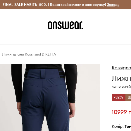
рн)
FINAL SALE НАВІТЬ -50% | Додаткові знижки в застосунку!
Лише оригінальні товари
Заощаджуй з Answear Clu
Заходь
Лижні штани Rossignol DIRETTA
Rossigno
Лижні
колір сині
-32%
Щ
10999 
Колір:
те