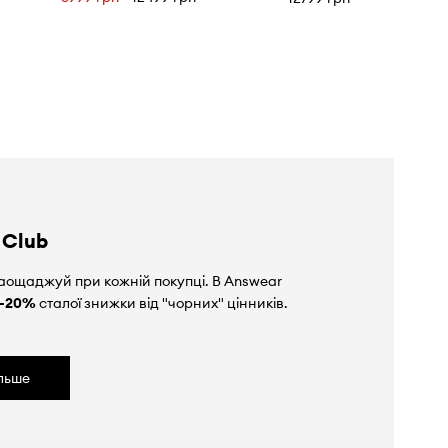
 Club
аощаджуй при кожній покупці. В Answear
-20%
сталої знижки від "чорних" цінників.
ільше