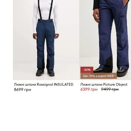
підвищують довговічність у місцях, особливо схильни
пошкоджень.
- Простий, необмежуючий рухів фасон.
- Використання рішення 4-way stretch забезпечує мате
розтяжку в чотирьох напрямках, що значно підвищує 
не сковує рухів.
- Проклеєні основні шви ущільнюють і захищають від ві
- Регулювання на липучці на талії дозволяє індивіду
окружність.
- Вбудовані шлевки дозволяють прикріпити ремінь, що
час руху.
-32%
- Підтяжки, інтегровані в штани, запобігають сповзанн
Ще -10% з кодом WEB*
можливість їх регулювання сприяє оптимальній адаптац
Лижні штани Rossignol INSULATED
Лижні штани Picture Object
користувача.
6399 грн
9499 грн
8699 грн
- Застібка на блискавку, гачок і кнопки.
- Дві бічні кишені на блискавці.
- Застібки-блискавки в нижній частині ніг дозволяють 
дану річ.
- Ширина талії: 41 cm.
- Напівобхват стегон: 51 cm.
- Висота талії: 31,5 cm.