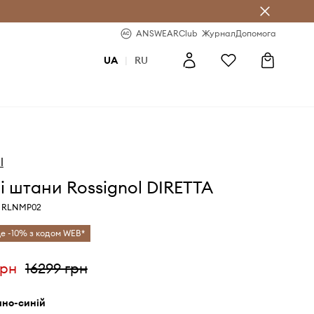
b
-20% на перше замовлення
ANSWEARClub
Журнал
Допомога
UA
|
RU
l
 штани Rossignol DIRETTA
й RLNMP02
е -10% з кодом WEB*
грн
16299 грн
мно-синій