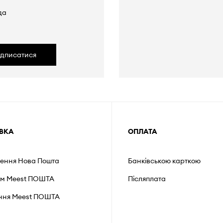
да
ідписатися
ВКА
ОПЛАТА
лення Нова Пошта
Банківською карткою
ом Meest ПОШТА
Післяплата
ення Мeest ПОШТА