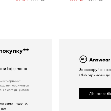
покупку**
Answear
вати інформацію
Зареєструйся та з
Club отримаєш до
ри з "чорними"
окод не поєднується
і з його дії. Деталі
Дізнатися б
рапляло лише те,
 це: