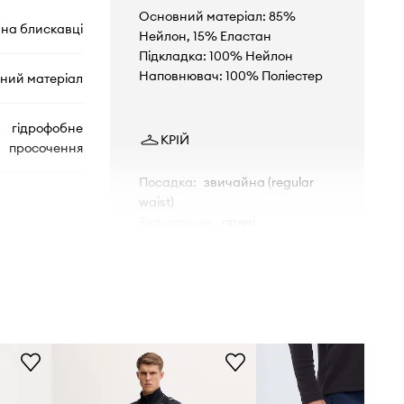
Основний матеріал: 85%
на блискавці
Нейлон, 15% Еластан
Підкладка: 100% Нейлон
Наповнювач: 100% Поліестер
ний матеріал
гідрофобне
КРІЙ
просочення
Посадка
:
звичайна (regular
waist)
Тип штанин
:
прямі
Крій
:
regular fit
RLNMP02
РОЗМІРИ
темно-синій
Зріст моделі - 189 см, розмір
товару, представленого на
Rossignol
моделі - M