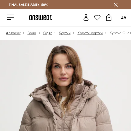
FINAL SALE! НАВІТЬ -50%
Заощаджуй з Answear Club
UA
Answear
Вона
Одяг
Куртки
Короткі куртки
Куртка Gue