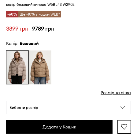
колір бежевий зимова W5BL43 W2902
-60%
Ще -10% з кодом WEB*
3899 грн
9789 грн
Колір:
бежевий
Розмірна сітка
Вибрати розмір
Додати у Кошик