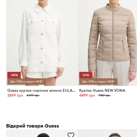
-40%
-51%
Ще -10% з кодом WEB*
Ще -10% з кодом WEB*
Guess куртка-сорочка жіноча EULALIE
Куртка Guess NEW VONA
3899 грн
4499 грн
6499 грн
9189 грн
Відкрий товари Guess