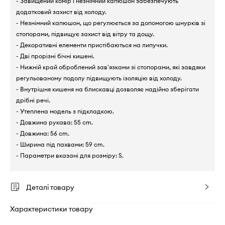
- Завищений комір і незнімний капюшон забезпечують
додатковий захист від холоду.
- Незнімний капюшон, що регулюється за допомогою шнурків зі
стопорами, підвищує захист від вітру та дощу.
- Декоративні елементи пристібаються на липучки.
- Дві прорізні бічні кишені.
- Нижній край оброблений зав'язками зі стопорами, які завдяки
регульованому подолу підвищують ізоляцію від холоду.
- Внутрішня кишеня на блискавці дозволяє надійно зберігати
дрібні речі.
- Утеплена модель з підкладкою.
- Довжина рукава: 55 cm.
- Довжина: 56 cm.
- Ширина під пахвами: 59 cm.
- Параметри вказані для розміру: S.
Деталі товару
Характеристики товару