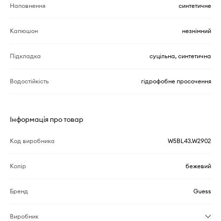
Наповнення
синтетичне
Капюшон
незнімний
Підкладка
суцільна, синтетична
Водостійкість
гідрофобне просочення
Інформація про товар
Код виробника
W5BL43.W2902
Колір
бежевий
Бренд
Guess
Виробник