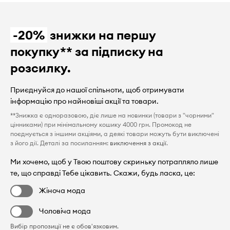
-20%
знижки на першу
покупку** за підписку на
розсилку.
Приєднуйся до нашої спільноти, щоб отримувати
інформацію про найновіші акції та товари.
**Знижка є одноразовою, діє лише на новинки (товари з "чорними"
цінниками) при мінімальному кошику 4000 грн. Промокод не
поєднується з іншими акціями, а деякі товари можуть бути виключені
з його дії. Деталі за посиланням:
виключення з акції
.
Ми хочемо, щоб у Твою поштову скриньку потрапляло лише
те, що справді Тебе цікавить. Скажи, будь ласка, це:
Жіноча мода
Чоловіча мода
Вибір пропозиції не є обов'язковим.