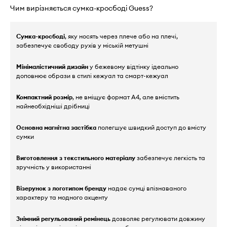
Чим вирізняється сумка-кросбоді Guess?
Сумка-кросбоді
, яку носять через плече або на плечі,
забезпечує свободу рухів у міській метушні
Мінімалістичний дизайн
у бежевому відтінку ідеально
доповнює образи в стилі кежуал та смарт-кежуал
Компактний розмір
, не вміщує формат А4, але вмістить
найнеобхідніші дрібниці
Основна магнітна застібка
полегшує швидкий доступ до вмісту
сумки
Виготовлення з текстильного матеріалу
забезпечує легкість та
зручність у використанні
Візерунок з логотипом бренду
надає сумці впізнаваного
характеру та модного акценту
Знімний регульований ремінець
дозволяє регулювати довжину