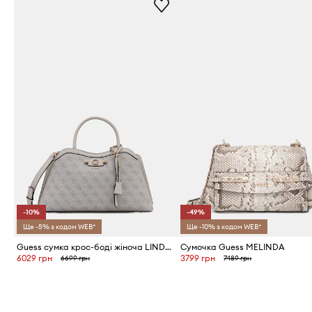
-10%
-49%
Ще -5% з кодом WEB*
Ще -10% з кодом WEB*
Guess сумка крос-боді жіноча LINDSEY
Сумочка Guess MELINDA
6029 грн
3799 грн
6699 грн
7489 грн