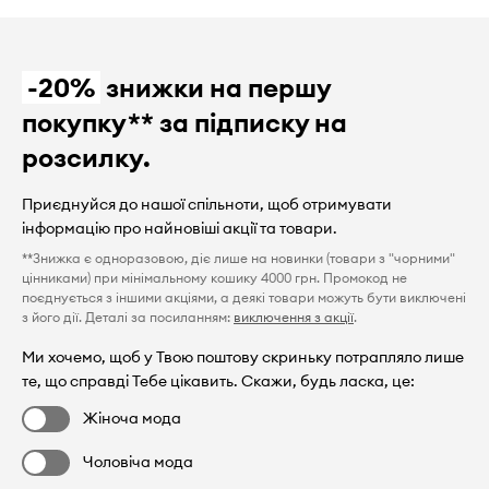
-20%
знижки на першу
покупку** за підписку на
розсилку.
Приєднуйся до нашої спільноти, щоб отримувати
інформацію про найновіші акції та товари.
**Знижка є одноразовою, діє лише на новинки (товари з "чорними"
цінниками) при мінімальному кошику 4000 грн. Промокод не
поєднується з іншими акціями, а деякі товари можуть бути виключені
з його дії. Деталі за посиланням:
виключення з акції
.
Ми хочемо, щоб у Твою поштову скриньку потрапляло лише
те, що справді Тебе цікавить. Скажи, будь ласка, це:
Жіноча мода
Чоловіча мода