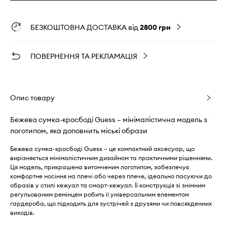
БЕЗКОШТОВНА ДОСТАВКА від
2800 грн
ПОВЕРНЕННЯ ТА РЕКЛАМАЦІЯ
Опис товару
Бежева сумка-кросбоді Guess – мінімалістична модель з
логотипом, яка доповнить міські образи
Бежева сумка-кросбоді Guess – це компактний аксесуар, що
вирізняється мінімалістичним дизайном та практичними рішеннями.
Ця модель, прикрашена витонченим логотипом, забезпечує
комфортне носіння на плечі або через плече, ідеально пасуючи до
образів у стилі кежуал та смарт-кежуал. Її конструкція зі знімним
регульованим ремінцем робить її універсальним елементом
гардероба, що підходить для зустрічей з друзями чи повсякденних
виходів.