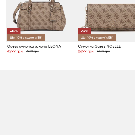
-46%
-57%
Ще -10% з кодом WEB*
Ще -10% з кодом WEB*
Guess сумочка жіноча LEONA
Сумочка Guess NOELLE
4299 грн
2699 грн
7989 грн
6359 грн