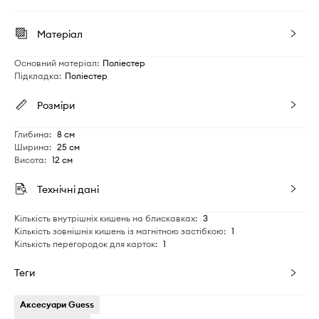
Матеріал
Основний матеріал
:
Поліестер
Підкладка
:
Поліестер
Розміри
Глибина
:
8 см
Ширина
:
25 см
Висота
:
12 см
Технічні дані
Кількість внутрішніх кишень на блискавках
:
3
Кількість зовнішніх кишень із магнітною застібкою
:
1
Кількість перегородок для карток
:
1
Теги
Аксесуари Guess