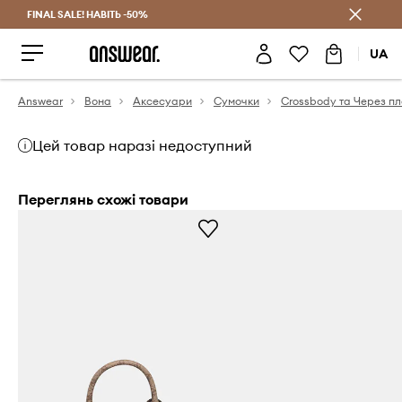
FINAL SALE! НАВІТЬ -50%
Заощаджуй з Answear Club
UA
Answear
Вона
Аксесуари
Сумочки
Crossbody та Через п
Цей товар наразі недоступний
Переглянь схожі товари