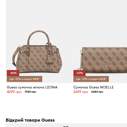
-46%
-57%
Ще -10% з кодом WEB*
Ще -10% з кодом WEB*
Guess сумочка жіноча LEONA
Сумочка Guess NOELLE
4299 грн
2699 грн
7989 грн
6359 грн
Відкрий товари Guess