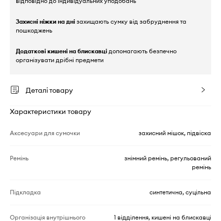
відповідно до індивідуальних уподобань
Захисні ніжки на дні
захищають сумку від забруднення та
пошкоджень
Додаткові кишені на блискавці
допомагають безпечно
організувати дрібні предмети
Деталі товару
Характеристики товару
Аксесуари для сумочки
захисний мішок, підвіска
Ремінь
знімний ремінь, регульований
ремінь
Підкладка
синтетична, суцільна
Організація внутрішнього
1 відділення, кишені на блискавці