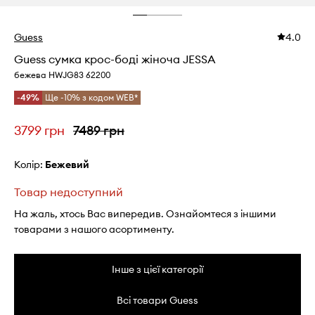
Guess
4.0
Guess сумка крос-боді жіноча JESSA
бежева HWJG83 62200
-49%
Ще -10% з кодом WEB*
3799 грн
7489 грн
Колір:
бежевий
Товар недоступний
На жаль, хтось Вас випередив. Ознайомтеся з іншими
товарами з нашого асортименту.
Інше з цієї категорії
Всі товари Guess