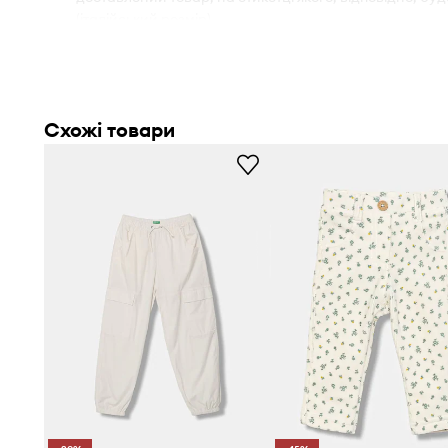
(італійський розмір).
Будь ласка, ознайомтеся з даними розмірної таблиці
правильний розмір.
Схожі товари
- Dress Safely - це лінійка товарів, що виробляються б
речовин, таких як важкі метали або шкідливі барвники
небезпечні для здоров’я. Крім того, ці вироби безпечні
розроблені без використання дрібних елементів, що 
- Простий, необмежуючий рухів фасон.
- Модель із завищеною талією і застібкою на блискавк
- Дві прорізні бічні кишені.
- Дві накладні кишені на сідницях.
- Кишені типу cargo забезпечують додаткове місце дл
речей.
- Прямі штанини по всій довжині.
- Талія із внутрішнім регулюванням ширини.