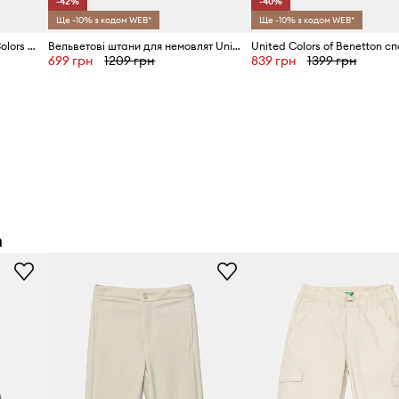
-42%
-40%
Ще -10% з кодом WEB*
Ще -10% з кодом WEB*
Штани для немовлят United Colors of Benetton
Вельветові штани для немовлят United Colors of Benetton
699 грн
1209 грн
839 грн
1399 грн
n