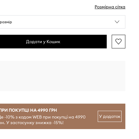
Розмірна сітка
розмір
Додати у Кошик
ПРИ ПОКУПЦІ НА 4990 ГРН
У додаток
е -10% з кодом WEB при покупці на 4990
рн. У застосунку знижка -15%!