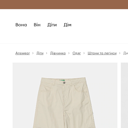
Безкоштовна доставка з ЄС (від 2800 г
Вона
Він
Діти
Дім
Answear
Діти
Дівчинка
Одяг
Штани та легінси
Ди