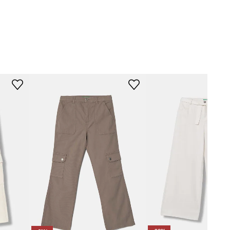
бежевий
nited Colors of
Benetton