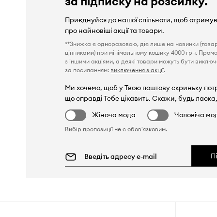
за підписку на розсилку.
Приєднуйся до нашої спільноти, щоб отриму
про найновіші акції та товари.
**Знижка є одноразовою, діє лише на новинки (това
цінниками) при мінімальному кошику 4000 грн. Пром
з іншими акціями, а деякі товари можуть бути виключен
за посиланням:
виключення з акції
.
Ми хочемо, щоб у Твою поштову скриньку пот
що справді Тебе цікавить. Скажи, будь ласка,
Жіноча мода
Чоловіча мо
Вибір пропозиції не є обов'язковим.
П