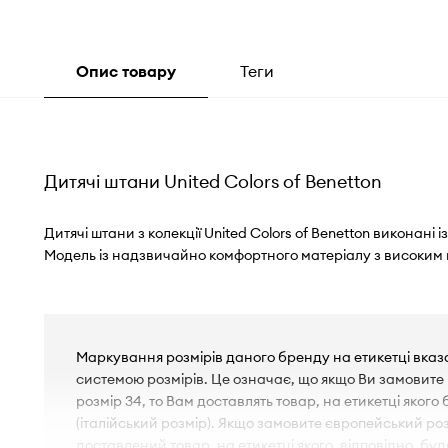
Опис товару
Теги
Дитячі штани United Colors of Benetton
Дитячі штани з колекції United Colors of Benetton виконані і
Модель із надзвичайно комфортного матеріалу з високим 
Маркування розмірів даного бренду на етикетці вказа
системою розмірів. Це означає, що якщо Ви замовите
розмір 34, то Вам доставлять товар, на етикетці якого
(італійський розмір). Якщо замовите європейський роз
доставлений товар, на етикетці якого, відповідно, бу