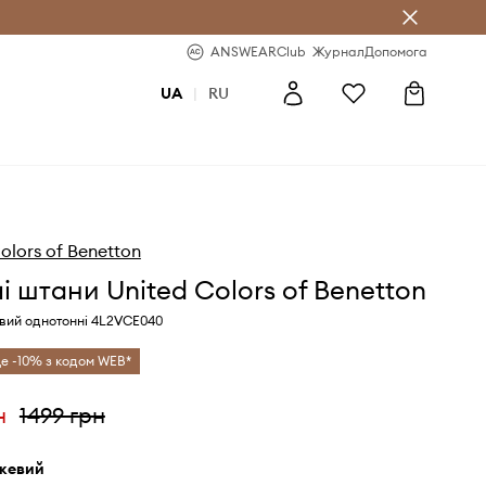
b
-20% на перше замовлення
ANSWEARClub
Журнал
Допомога
UA
|
RU
olors of Benetton
і штани United Colors of Benetton
вий однотонні 4L2VCE040
е -10% з кодом WEB*
н
1499 грн
ежевий