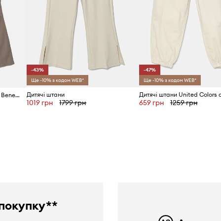
-43%
-47%
Ще -10% з кодом WEB*
Ще -10% з кодом WEB*
Дитячі штани
Дитячі штани United Colors of Benetton
1019 грн
1799 грн
659 грн
1259 грн
покупку**