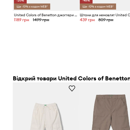
-20%
-45%
Ще -10% з кодом WEB*
Ще -10% з кодом WEB*
United Colors of Benetton джоггери дитячі з бавовною
1189 грн
1499 грн
439 грн
809 грн
Відкрий товари United Colors of Benetto