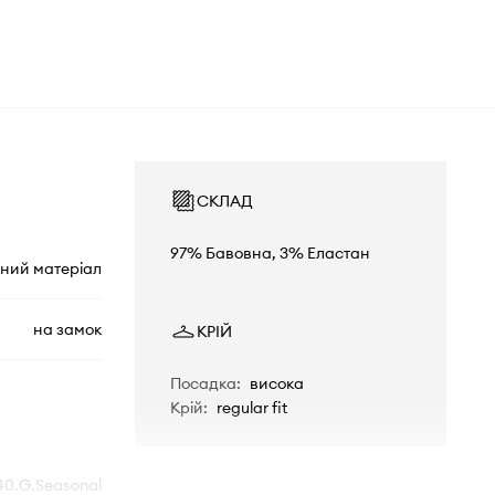
СКЛАД
97% Бавовна, 3% Еластан
ний матеріал
на замок
КРІЙ
Посадка
:
висока
Крій
:
regular fit
0.G.Seasonal