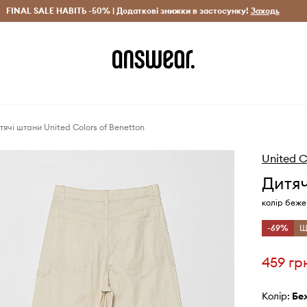
рн)
FINAL SALE НАВІТЬ -50% | Додаткові знижки в застосунку!
Лише оригінальні товари
Заощаджуй з Answear Clu
Заходь
тячі штани United Colors of Benetton
United C
Дитяч
колір беже
-69%
Щ
459 гр
Колір:
б