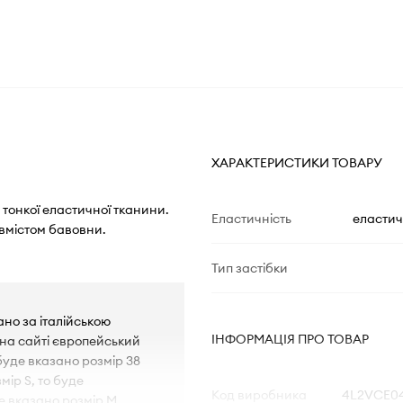
ХАРАКТЕРИСТИКИ ТОВАРУ
з тонкої еластичної тканини.
Еластичність
еластич
вмістом бавовни.
Тип застібки
но за італійською
ІНФОРМАЦІЯ ПРО ТОВАР
 на сайті європейський
 буде вказано розмір 38
мір S, то буде
Код виробника
4L2VCE04
де вказано розмір M