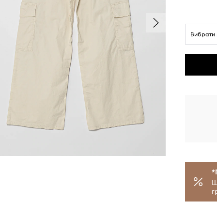
Вибрати 
*
Щ
г