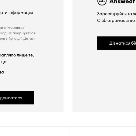
Answear
вати інформацію
Зареєструйся та з
Club отримаєш до
ри з "чорними"
окод не поєднується
і з його дії. Деталі
Дізнатися б
рапляло лише те,
 це:
да
ідписатися