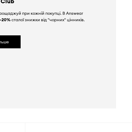
 Club
аощаджуй при кожній покупці. В Answear
-20%
сталої знижки від "чорних" цінників.
ільше