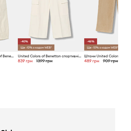
-40%
-46%
Ще -10% з кодом WEB*
Ще -10% з кодом WEB*
Дитячі штани United Colors of Benetton
United Colors of Benetton спортивні штани дитячі
Штани United Colors of Ben
839 грн
1399 грн
489 грн
909 грн