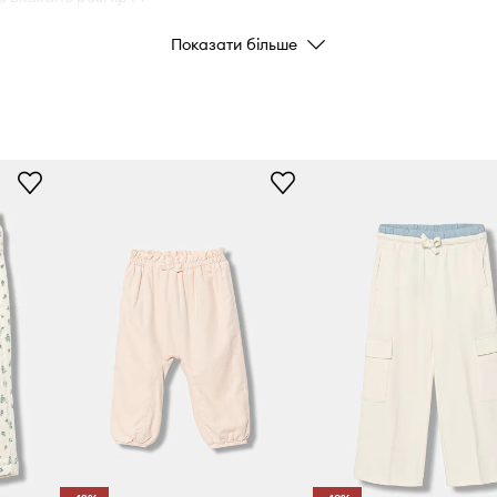
Показати більше
Колір
, щоб вибрати
Бренд
U
ез використання хімічних
, які потенційно
 для дітей, оскільки вони
Виробник
несуть ризик задухи.
ID Товару
у та кнопку.
я зберігання дрібних