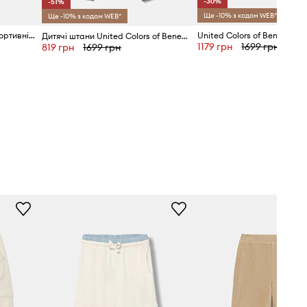
-30%
-51%
Ще -10% з кодом WEB*
Ще -10% з кодом WEB*
United Colors of Benetton спортивні штани дитячі
Дитячі штани United Colors of Benetton
1179 грн
1699 грн
819 грн
1699 грн