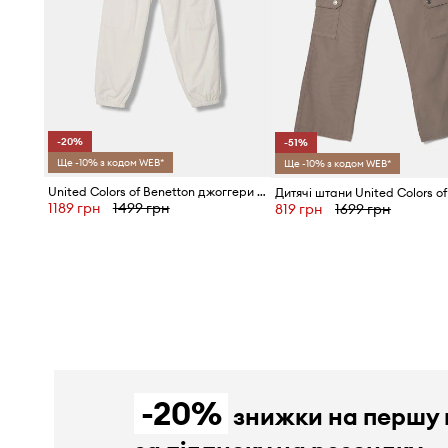
-20%
-51%
Ще -10% з кодом WEB*
Ще -10% з кодом WEB*
United Colors of Benetton джоггери дитячі з бавовною
1189 грн
1499 грн
819 грн
1699 грн
-20%
знижки на першу 