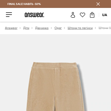
FINAL SALE! НАВІТЬ -50%
Заощаджуй з Answear Club
UA
Answear
Діти
Дівчинка
Одяг
Штани та легінси
Штани Un