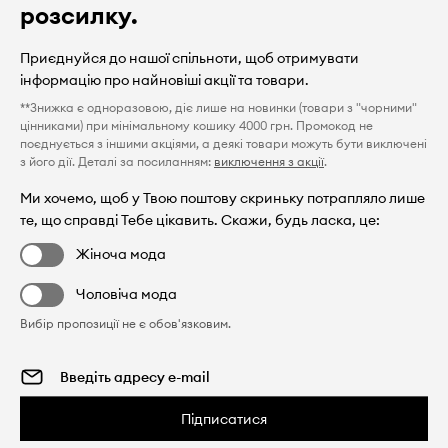
розсилку.
Приєднуйся до нашої спільноти, щоб отримувати
інформацію про найновіші акції та товари.
**Знижка є одноразовою, діє лише на новинки (товари з "чорними"
цінниками) при мінімальному кошику 4000 грн. Промокод не
поєднується з іншими акціями, а деякі товари можуть бути виключені
з його дії. Деталі за посиланням:
виключення з акції
.
Ми хочемо, щоб у Твою поштову скриньку потрапляло лише
те, що справді Тебе цікавить. Скажи, будь ласка, це:
Жіноча мода
Чоловіча мода
Вибір пропозиції не є обов'язковим.
Підписатися