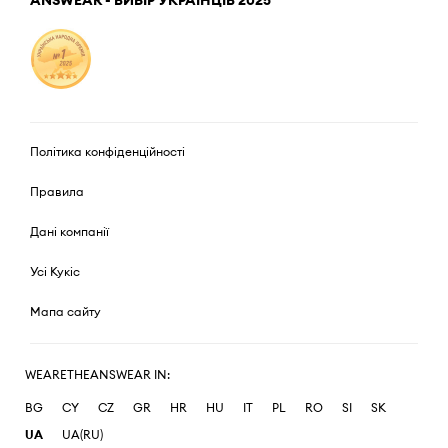
Політика конфіденційності
Правила
Дані компанії
Усі Кукіс
Мапа сайту
WEARETHEANSWEAR IN:
BG
CY
CZ
GR
HR
HU
IT
PL
RO
SI
SK
UA
UA(RU)