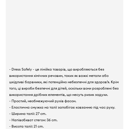
- Dress Safely - це лінійка товарів, що виробляються без
використання хімічних речовин, таких як важкі метали або
шкідливі барвники, які потенційно небезпечні для здоров’я. Крім
того, ці вироби безпечні для дітей, оскільки вони розроблені без
використання дрібних елементів, що несуть ризик задухи.
- Простий, необмежуючий рухів фасон.
- Еластична смужка на талії запобігає ковзанню під час руху.
- Ширина талії: 27 cm.
- Напівобхват стегон: 36 cm.
- Висота талії: 21 cm.