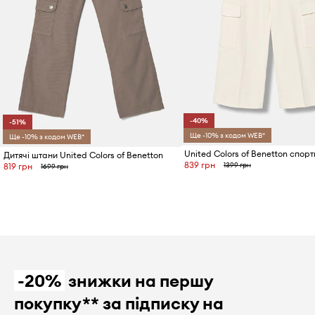
-40%
-51%
Ще -10% з кодом WEB*
Ще -10% з кодом WEB*
Дитячі штани United Colors of Benetton
839 грн
1399 грн
819 грн
1699 грн
-20%
знижки на першу
покупку** за підписку на