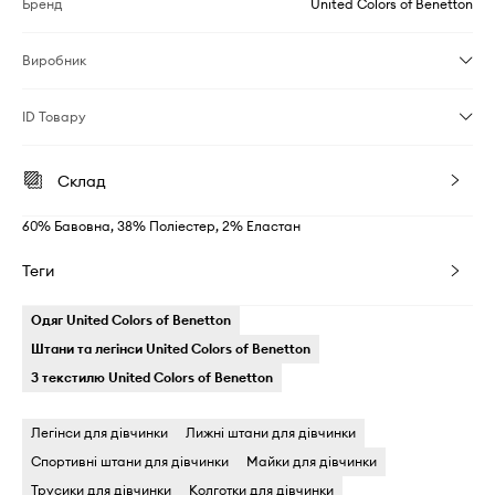
Бренд
United Colors of Benetton
Виробник
ID Товару
Склад
60% Бавовна, 38% Поліестер, 2% Еластан
Теги
Одяг United Colors of Benetton
Штани та легінси United Colors of Benetton
З текстилю United Colors of Benetton
Легінси для дівчинки
Лижні штани для дівчинки
Спортивні штани для дівчинки
Майки для дівчинки
Трусики для дівчинки
Колготки для дівчинки