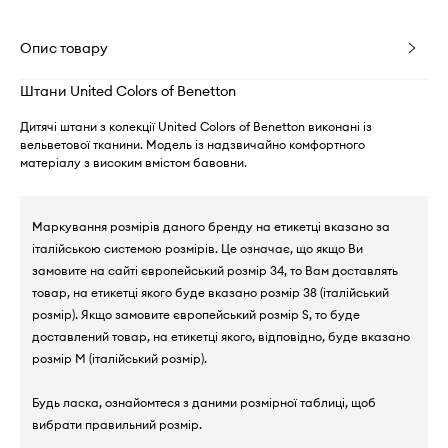
Опис товару
Штани United Colors of Benetton
Дитячі штани з колекції United Colors of Benetton виконані із
вельветової тканини. Модель із надзвичайно комфортного
матеріалу з високим вмістом бавовни.
Маркування розмірів даного бренду на етикетці вказано за
італійською системою розмірів. Це означає, що якщо Ви
замовите на сайті європейський розмір 34, то Вам доставлять
товар, на етикетці якого буде вказано розмір 38 (італійський
розмір). Якщо замовите європейський розмір S, то буде
доставлений товар, на етикетці якого, відповідно, буде вказано
розмір M (італійський розмір).
Будь ласка, ознайомтеся з даними розмірної таблиці, щоб
вибрати правильний розмір.