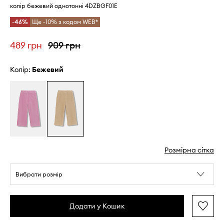
колір бежевий однотонні 4DZBGF01E
-46%
Ще -10% з кодом WEB*
489 грн
909 грн
Колір:
бежевий
Розмірна сітка
Вибрати розмір
Додати у Кошик