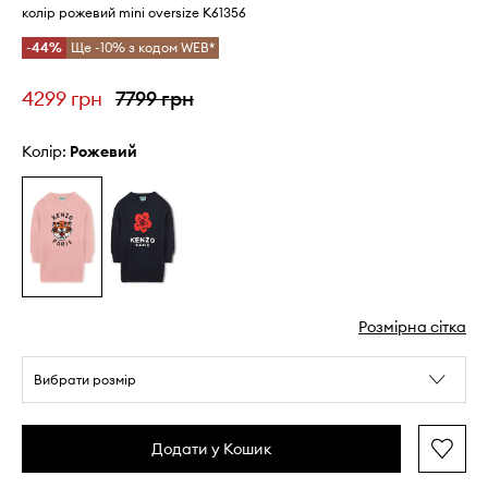
колір рожевий mini oversize K61356
-44%
Ще -10% з кодом WEB*
4299 грн
7799 грн
Колір:
рожевий
Розмірна сітка
Вибрати розмір
Додати у Кошик