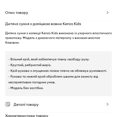
Опис товару
Дитяча сукня з домішкою вовни Kenzo Kids
Дитяча сукня з колекції Kenzo Kids виконана із узорного еластичного
трикотажу. Модель з дихаючого матеріалу з високим вмістом
бавовни.
- Вільний крій, який забезпечує повну свободу руху.
- Круглий, ребристий виріз.
- Крій рукава з опущеною лінією плеча не обмежує рухливості.
- Рукава та нижній край оброблені швами для захисту від
несприятливих погодних умов.
- Модель без застібки.
Деталі товару
Характеристики товару