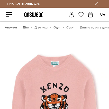
FINAL SALE! НАВІТЬ -50%
Заощаджуй з Answear Club
UA
Answear
Діти
Дівчинка
Одяг
Сукні