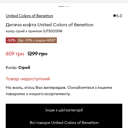
United Colors of Benetton
5.0
Дитяча кофта United Colors of Benetton
колір сірий з принтом 3J73G200W
-53%
Ще -10% з кодом WEB*
609 грн
1299 грн
Колір:
сірий
Товар недоступний
На жаль, хтось Вас випередив. Ознайомтеся з іншими
товарами з нашого асортименту.
Інше з цієї категорії
Всі товари United Colors of Benetton