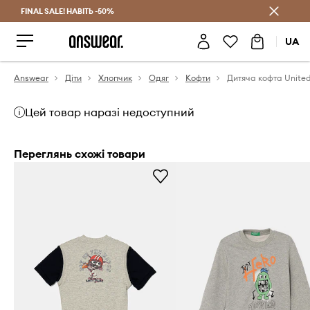
FINAL SALE! НАВІТЬ -50%
Заощаджуй з Answear Club
UA
Answear
Діти
Хлопчик
Одяг
Кофти
Цей товар наразі недоступний
Переглянь схожі товари