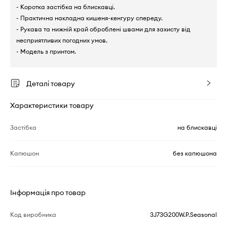
- Коротка застібка на блискавці.
- Практична накладна кишеня-кенгуру спереду.
- Рукава та нижній край оброблені швами для захисту від
несприятливих погодних умов.
- Модель з принтом.
Деталі товару
Характеристики товару
Застібка
на блискавці
Капюшон
без капюшона
Інформація про товар
Код виробника
3J73G200W.P.Seasonal