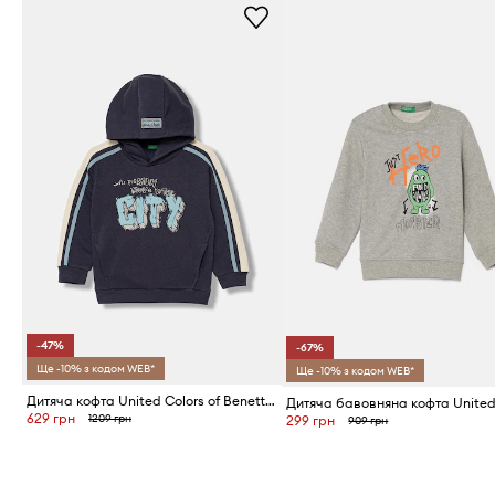
-47%
-67%
Ще -10% з кодом WEB*
Ще -10% з кодом WEB*
Дитяча кофта United Colors of Benetton
629 грн
1209 грн
299 грн
909 грн