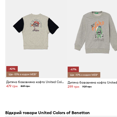
-42%
-67%
Ще -10% з кодом WEB*
Ще -10% з кодом WEB*
Дитяча бавовняна кофта United Colors of Benetton
479 грн
839 грн
299 грн
909 грн
Відкрий товари United Colors of Benetton