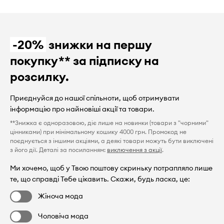
-20%
знижки на першу
покупку** за підписку на
розсилку.
Приєднуйся до нашої спільноти, щоб отримувати
інформацію про найновіші акції та товари.
**Знижка є одноразовою, діє лише на новинки (товари з "чорними"
цінниками) при мінімальному кошику 4000 грн. Промокод не
поєднується з іншими акціями, а деякі товари можуть бути виключені
з його дії. Деталі за посиланням:
виключення з акції
.
Ми хочемо, щоб у Твою поштову скриньку потрапляло лише
те, що справді Тебе цікавить. Скажи, будь ласка, це:
Жіноча мода
Чоловіча мода