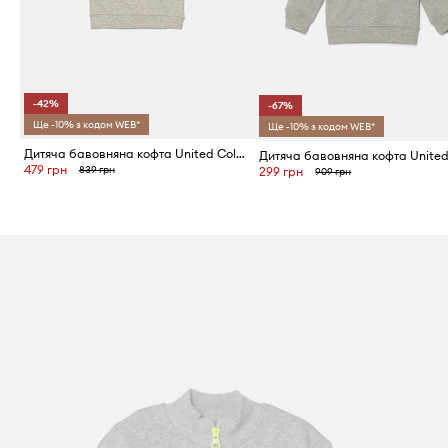
-42%
-67%
Ще -10% з кодом WEB*
Ще -10% з кодом WEB*
Дитяча бавовняна кофта United Colors of Benetton
479 грн
839 грн
299 грн
909 грн