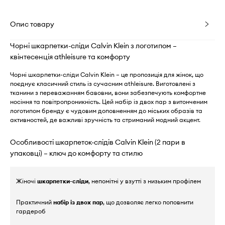
Опис товару
Чорні шкарпетки-сліди Calvin Klein з логотипом –
квінтесенція athleisure та комфорту
Чорні шкарпетки-сліди Calvin Klein – це пропозиція для жінок, що
поєднує класичний стиль із сучасним athleisure. Виготовлені з
тканини з переважанням бавовни, вони забезпечують комфортне
носіння та повітропроникність. Цей набір із двох пар з витонченим
логотипом бренду є чудовим доповненням до міських образів та
активностей, де важливі зручність та стриманий модний акцент.
Особливості шкарпеток-слідів Calvin Klein (2 пари в
упаковці) – ключ до комфорту та стилю
Жіночі
шкарпетки-сліди
, непомітні у взутті з низьким профілем
Практичний
набір із двох пар
, що дозволяє легко поповнити
гардероб