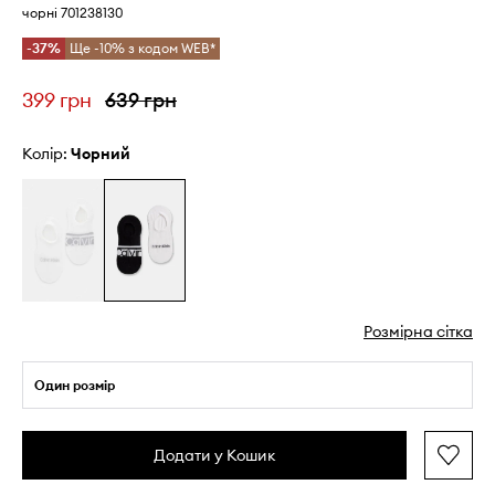
чорні 701238130
-37%
Ще -10% з кодом WEB*
399 грн
639 грн
Колір:
чорний
Розмірна сітка
Один розмір
Додати у Кошик