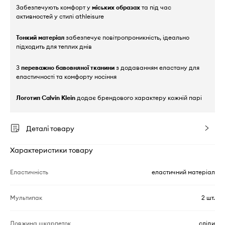
Забезпечують комфорт у
міських образах
та під час
активностей у стилі athleisure
Тонкий матеріал
забезпечує повітропроникність, ідеально
підходить для теплих днів
З
переважно бавовняної тканини
з додаванням еластану для
еластичності та комфорту носіння
Логотип Calvin Klein
додає брендового характеру кожній парі
Деталі товару
Характеристики товару
Еластичність
еластичний матеріал
Мультипак
2 шт.
Довжина шкарпеток
сліди