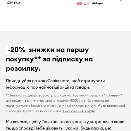
639 грн
489 грн
639 грн
-20%
знижки на першу
покупку** за підписку на
розсилку.
Приєднуйся до нашої спільноти, щоб отримувати
інформацію про найновіші акції та товари.
**Знижка є одноразовою, діє лише на новинки (товари з "чорними"
цінниками) при мінімальному кошику 4000 грн. Промокод не
поєднується з іншими акціями, а деякі товари можуть бути виключені
з його дії. Деталі за посиланням:
виключення з акції
.
Ми хочемо, щоб у Твою поштову скриньку потрапляло лише
те, що справді Тебе цікавить. Скажи, будь ласка, це: