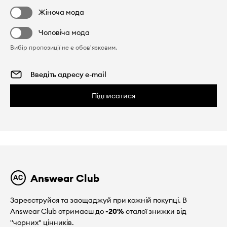
Жіноча мода
Чоловіча мода
Вибір пропозиції не є обов'язковим.
Підписатися
Answear Club
Зареєструйся та заощаджуй при кожній покупці. В
Answear Club отримаєш до
-20%
сталої знижки від
"чорних" цінників.