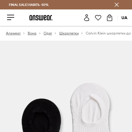
FINAL SALE! НАВІТЬ -50%
Заощаджуй з Answear Club
UA
Answear
Вона
Одяг
Шкарпетки