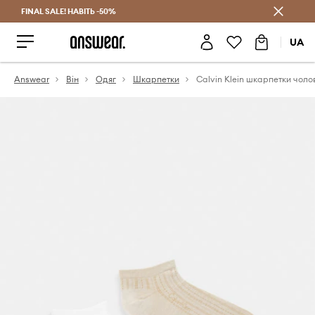
FINAL SALE! НАВІТЬ -50%
Заощаджуй з Answear Club
UA
Answear
Він
Одяг
Шкарпетки