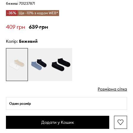
бежеві 701237871
-35%
Ще -10% з кодом WEB*
409 грн
639 грн
Колір:
бежевий
Розмірна сітка
Один розмір
Додати у Кошик