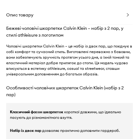
Опис товару
Бежеві чоловічі шкарпетки Calvin Klein – набір з 2 пар, у
стилі athleisure з логотипом
Чоловічі шкарпетки Calvin Klein – це набір із двох пар, що поєднує в
собі комфорт та сучасний стиль. Виготовлені переважно з бавовни,
вони забезпечують зручність протягом усього дня, а їхній тонкий та
еластичний матеріал добре прилягає до стопи. Ця модель чудово
вписується в естетику athleisure, casual та streetwear, ставши
універсальним доповненням до багатьох образів.
Особливості чоловічих шкарпеток Calvin Klein (набір з 2
пар)
Класичний фасон шкарпеток
короткої довжини, що ідеально
пасують до різноманітного взуття.
Набір із двох пар
дозволяє практично доповнити гардероб.