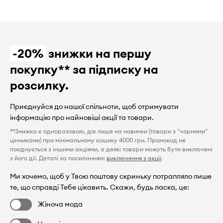
-20%
знижки на першу
покупку** за підписку на
розсилку.
Приєднуйся до нашої спільноти, щоб отримувати
інформацію про найновіші акції та товари.
**Знижка є одноразовою, діє лише на новинки (товари з "чорними"
цінниками) при мінімальному кошику 4000 грн. Промокод не
поєднується з іншими акціями, а деякі товари можуть бути виключені
з його дії. Деталі за посиланням:
виключення з акції
.
Ми хочемо, щоб у Твою поштову скриньку потрапляло лише
те, що справді Тебе цікавить. Скажи, будь ласка, це:
Жіноча мода