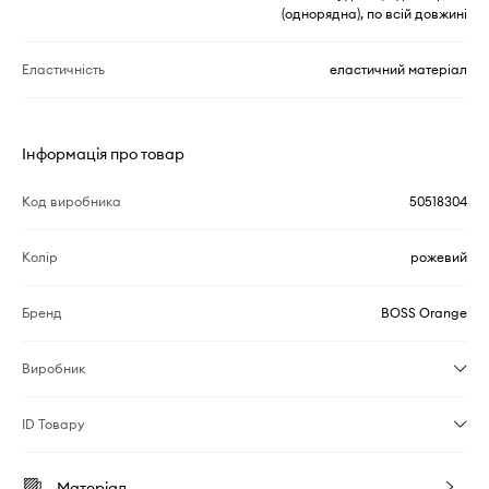
(однорядна), по всій довжині
Еластичність
еластичний матеріал
Інформація про товар
Код виробника
50518304
Колір
рожевий
Бренд
BOSS Orange
Виробник
ID Товару
Матеріал