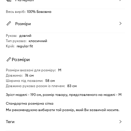
Весь виріб
:
100% Бавовна
Розміри
Рукав
:
довгий
Тип рукава
:
класичний
Крій
:
regular fit
Розміри
Розміри вказані для розміру
:
M
Довжина
:
76 см
Ширина під пахвами
:
58 см
Довжина рукава разом із плечем
:
83 см
Зріст моделі - 190 см, розмір товару, представленого на моделі - M
Стандартна розмірна сітка
Ми рекомендуємо вибирати той розмір, який Ви зазвичай носите.
Теги