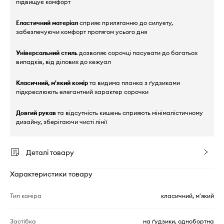
підвищує комфорт
Еластичний матеріал
сприяє приляганню до силуету,
забезпечуючи комфорт протягом усього дня
Універсальний стиль
дозволяє сорочці пасувати до багатьох
випадків, від ділових до кежуал
Класичний, м'який комір
та видима планка з ґудзиками
підкреслюють елегантний характер сорочки
Довгий рукав
та відсутність кишень сприяють мінімалістичному
дизайну, зберігаючи чисті лінії
Деталі товару
Характеристики товару
Тип коміра
класичний, м'який
Застібка
на ґудзики, однобортна