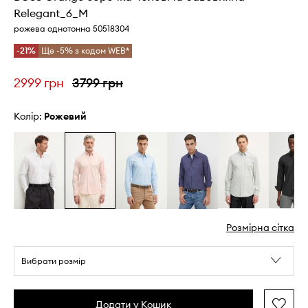
Relegant_6_M
рожева однотонна 50518304
-21%
Ще -5% з кодом WEB*
2999 грн
3799 грн
Колір:
рожевий
Розмірна сітка
Вибрати розмір
Додати у Кошик