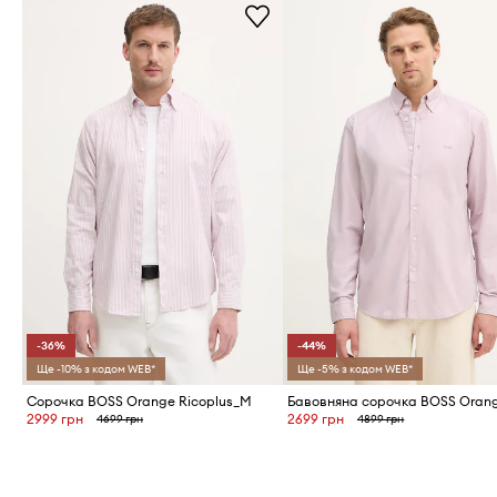
-36%
-44%
Ще -10% з кодом WEB*
Ще -5% з кодом WEB*
Сорочка BOSS Orange Ricoplus_M
Бавовняна сорочка BOSS Oran
2999 грн
2699 грн
4699 грн
4899 грн