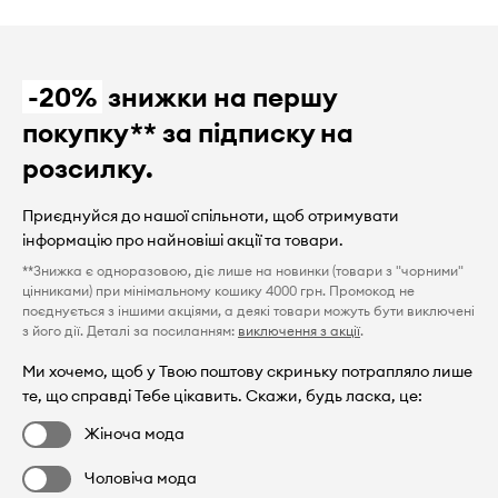
-20%
знижки на першу
покупку** за підписку на
розсилку.
Приєднуйся до нашої спільноти, щоб отримувати
інформацію про найновіші акції та товари.
**Знижка є одноразовою, діє лише на новинки (товари з "чорними"
цінниками) при мінімальному кошику 4000 грн. Промокод не
поєднується з іншими акціями, а деякі товари можуть бути виключені
з його дії. Деталі за посиланням:
виключення з акції
.
Ми хочемо, щоб у Твою поштову скриньку потрапляло лише
те, що справді Тебе цікавить. Скажи, будь ласка, це:
Жіноча мода
Чоловіча мода