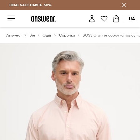
FINAL SALE! НАВІТЬ -50%
Заощаджуй з Answear Club
UA
Answear
Він
Одяг
Сорочки